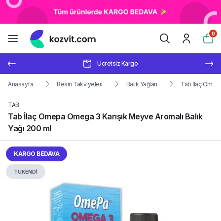
0
Ücretsiz Kargo
Anasayfa
Besin Takviyeleri
Balık Yağları
Tab İlaç Omepa
TAB
Tab İlaç Omepa Omega 3 Karışık Meyve Aromalı Balık
Yağı 200 ml
KARGO BEDAVA
TÜKENDİ