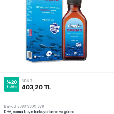
504 TL
%
20
403,20 TL
indirim
Barkod
:
8680133001888
DHA, normal beyin fonksiyonlarının ve görme