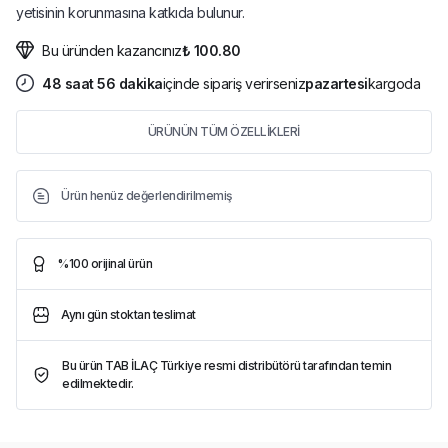
yetisinin korunmasına katkıda bulunur.
Bu üründen kazancınız
₺ 100.80
48
saat
56
dakika
içinde sipariş verirseniz
pazartesi
kargoda
ÜRÜNÜN TÜM ÖZELLİKLERİ
Ürün henüz değerlendirilmemiş
%100 orijinal ürün
Aynı gün stoktan teslimat
Bu ürün TAB İLAÇ Türkiye resmi distribütörü tarafından temin
edilmektedir.