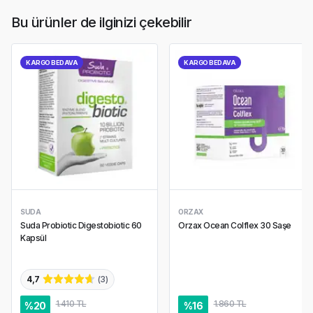
Bu ürünler de ilginizi çekebilir
KARGO BEDAVA
KARGO BEDAVA
SUDA
ORZAX
Suda Probiotic Digestobiotic 60
Orzax Ocean Colflex 30 Saşe
Kapsül
4,7
(
3
)
1.410 TL
1.860 TL
%
20
%
16