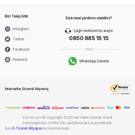
Bizi Takip Edin
Size nasıl yardımcı olabiliriz?
Instagram
Çağrı merkezimizi arayın
0850 885 15 15
Twitter
veya
Facebook
Pinterest
WhatsApp Destek
İnternette Güvenli Alışveriş
Kozvit.com © Copyright 2020 Her Hakkı Saklıdır. Kredi
kartı bilgileriniz 256bit SSL sertifikası ile korunmaktadır.
ikas
E-Ticaret Altyapısı
ile Hazırlanmıştır.