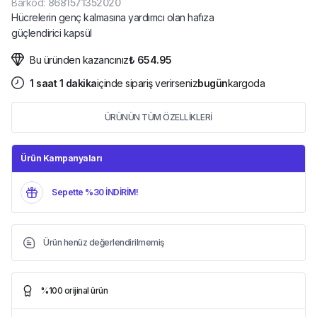
Barkod
:
8681571352020
Hücrelerin genç kalmasına yardımcı olan hafıza
güçlendirici kapsül
Bu üründen kazancınız
₺ 654.95
1
saat
1
dakika
içinde sipariş verirseniz
bugün
kargoda
ÜRÜNÜN TÜM ÖZELLİKLERİ
Ürün Kampanyaları
Sepette %30 İNDİRİM!
Ürün henüz değerlendirilmemiş
%100 orijinal ürün