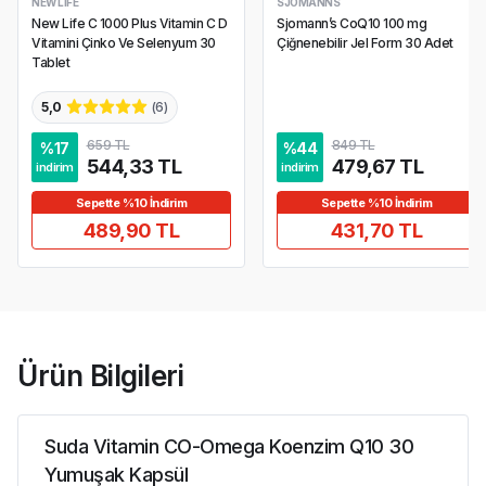
NEW LIFE
SJOMANNS
New Life C 1000 Plus Vitamin C D
Sjomann’s CoQ10 100 mg
Vitamini Çinko Ve Selenyum 30
Çiğnenebilir Jel Form 30 Adet
Tablet
5,0
(
6
)
659 TL
849 TL
%
17
%
44
544,33 TL
479,67 TL
indirim
indirim
Sepette %10 İndirim
Sepette %10 İndirim
489,90 TL
431,70 TL
Ürün Bilgileri
Suda Vitamin CO-Omega Koenzim Q10 30
Yumuşak Kapsül