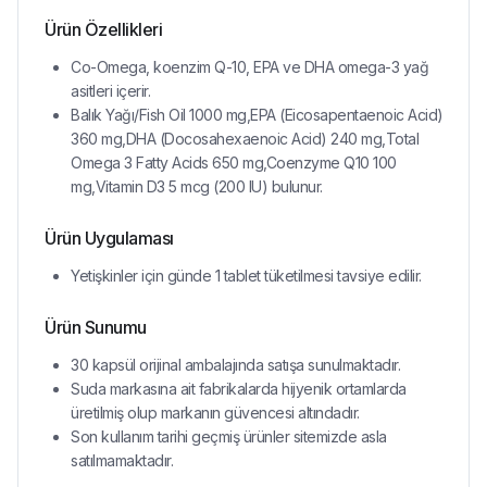
Ürün Özellikleri
Co-Omega, koenzim Q-10, EPA ve DHA omega-3 yağ
asitleri içerir.
Balık Yağı/Fish Oil 1000 mg,EPA (Eicosapentaenoic Acid)
360 mg,DHA (Docosahexaenoic Acid) 240 mg,Total
Omega 3 Fatty Acids 650 mg,Coenzyme Q10 100
mg,Vitamin D3 5 mcg (200 IU) bulunur.
Ürün Uygulaması
Yetişkinler için günde 1 tablet tüketilmesi tavsiye edilir.
Ürün Sunumu
30 kapsül orijinal ambalajında satışa sunulmaktadır.
Suda markasına ait fabrikalarda hijyenik ortamlarda
üretilmiş olup markanın güvencesi altındadır.
Son kullanım tarihi geçmiş ürünler sitemizde asla
satılmamaktadır.