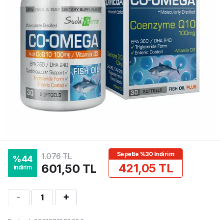
Sepette %30 İndirim
1.076 TL
%
44
421,05 TL
601,50 TL
indirim
1