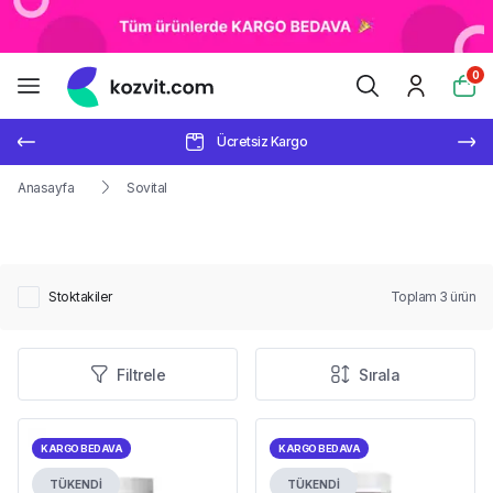
0
Ücretsiz Kargo
Anasayfa
Sovital
Stoktakiler
Toplam
3
ürün
Filtrele
Sırala
KARGO BEDAVA
KARGO BEDAVA
TÜKENDİ
TÜKENDİ