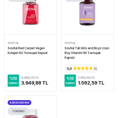
SOVITAL
SOVITAL
Sovital Red Carpet Vegan
Sovital Tall Girls and Boys Uzun
Kolajen 60 Yumuşak Kapsül
Boy Vitamini 90 Yumuşak
Kapsül
5,0
(
1
)
4.388,75 TL
1.769,54 TL
%
10
%
10
3.949,88 TL
1.592,59 TL
indirim
indirim
KARGO BEDAVA
TÜKENDİ