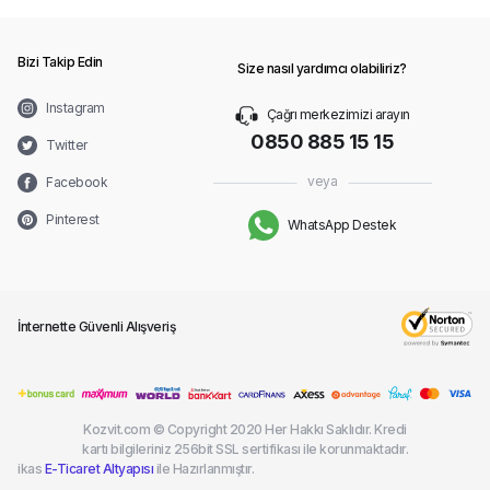
Bizi Takip Edin
Size nasıl yardımcı olabiliriz?
Instagram
Çağrı merkezimizi arayın
0850 885 15 15
Twitter
veya
Facebook
Pinterest
WhatsApp Destek
İnternette Güvenli Alışveriş
Kozvit.com © Copyright 2020 Her Hakkı Saklıdır. Kredi
kartı bilgileriniz 256bit SSL sertifikası ile korunmaktadır.
ikas
E-Ticaret Altyapısı
ile Hazırlanmıştır.