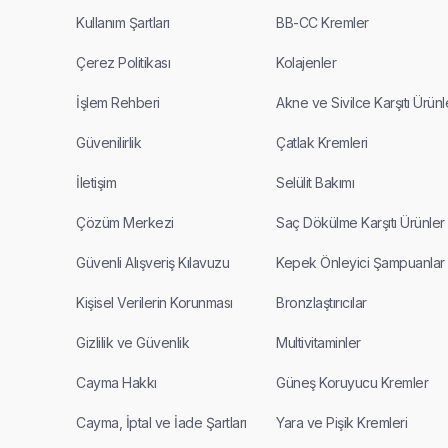
Kullanım Şartları
BB-CC Kremler
Çerez Politikası
Kolajenler
İşlem Rehberi
Akne ve Sivilce Karşıtı Ürünl
Güvenilirlik
Çatlak Kremleri
İletişim
Selülit Bakımı
Çözüm Merkezi
Saç Dökülme Karşıtı Ürünler
Güvenli Alışveriş Kılavuzu
Kepek Önleyici Şampuanlar
Kişisel Verilerin Korunması
Bronzlaştırıcılar
Gizlilik ve Güvenlik
Multivitaminler
Cayma Hakkı
Güneş Koruyucu Kremler
Cayma, İptal ve İade Şartları
Yara ve Pişik Kremleri