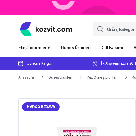
Flaş İndirimler ⚡️
Güneş Ürünleri
Cilt Bakımı
S
Ücretsiz Kargo
İlk Alışverişinizde 20 
Anasayfa
Güneş Ürünleri
Yüz Güneş Ürünleri
Ku
KARGO BEDAVA