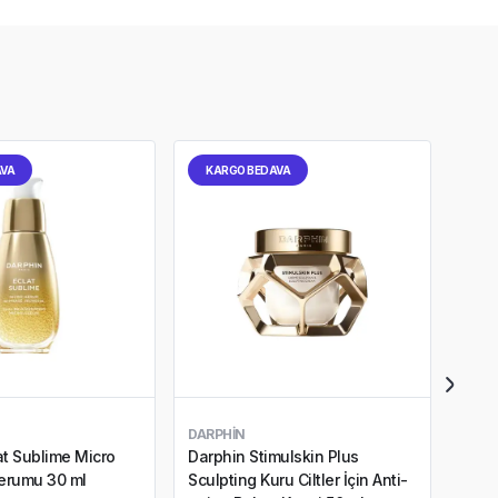
AVA
KARGO BEDAVA
KA
DARPHIN
DARP
at Sublime Micro
Darphin Stimulskin Plus
Darp
Serumu 30 ml
Sculpting Kuru Ciltler İçin Anti-
Kırış