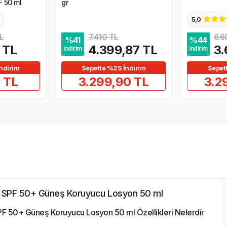
 50 ml
gr
5,0
L
7.410 TL
6.6
%
41
%
44
 TL
4.399,87 TL
3.
indirim
indirim
ndirim
Sepette %25 İndirim
Sepet
 TL
3.299,90 TL
3.2
r SPF 50+ Güneş Koruyucu Losyon 50 ml
F 50+ Güneş Koruyucu Losyon 50 ml Özellikleri Nelerdir