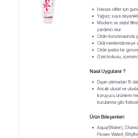
Hassas ciltler için g
Yağsız, suya dayanıklı
Modern ve stabil filtr
yardımcı olur.
Cildin korunmasında y
Cildi nemlendirmeye 
Cilde ipeksi bir görünü
Özel kokusu, içerisinde
Nasıl Uygulanır ?
Dışarı çıkmadan 15 da
Ancak ulusal ve ulusla
koruyucu ürünlerin her
kurulanma gibi fiziksel
Ürün Bileşenleri
Aqua/[Water), Chamomi
Flower Waterl, Ethyl