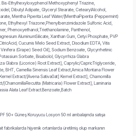
, Bis-Ethylhexyloxyphenol Methoxyphenyl Triazine,
xidel, Dibutyl Adipate, Glyceryl Stearate, CetearylAlcohol,
arate, Mentha Piperita Leaf Water/[MenthaPiperita (Peppermint)
one, Ethylhexyl Triazone,Phenylbenzimidazole Sulfonic Acid,
er, Phenoxyethanol,Triethanolamine, Panthenol,
Magnesium AluminumSilicate, Xanthan Gum, Cetyi Phosphate, PVP
itricAcid, Cucumis Melo Seed Extract, Disodium EDTA, Vitis
is Vinifera (Grape) Seed Oil], Sodium Benzoate, Glycyrrhetinic
 Potassium Sorbate, Bisabolol, Glycyrrhiza Glabra
za Glabra (Licorice) Root Extract], Caprylic/CapricTriglyceride,
e, BHT, Camellia Sinensis Leaf Extract,Arnica Montana Flower
 Kernel Extract/[Avena Sativa0at] Kernel Extract], Chamomilla
t/[ChamomillaRecutita (Matricaria) Flower Extract], Laminaria
ssia Alata Leaf Extract.Benzoate,Batch
PF 50+ Güneş Koruyucu Losyon 50 ml ambalajında satışa
 fabrikalarda hijyenik ortamlarda üretilmiş olup markanın