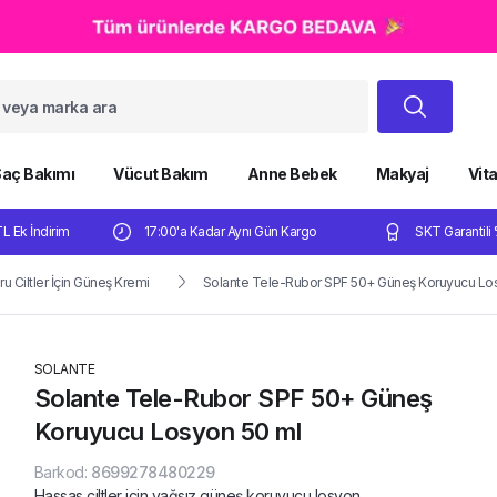
aç Bakımı
Vücut Bakım
Anne Bebek
Makyaj
Vit
TL Ek İndirim
17:00'a Kadar Aynı Gün Kargo
SKT Garantili 
ru Ciltler İçin Güneş Kremi
Solante Tele-Rubor SPF 50+ Güneş Koruyucu Lo
SOLANTE
Solante Tele-Rubor SPF 50+ Güneş
Koruyucu Losyon 50 ml
Barkod
:
8699278480229
Hassas ciltler için yağsız güneş koruyucu losyon.