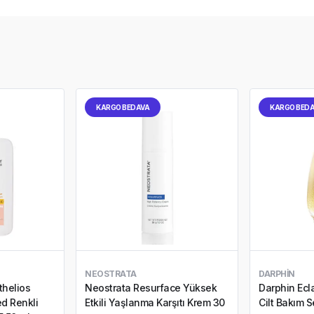
KARGO BEDAVA
KARGO BED
NEOSTRATA
DARPHIN
thelios
Neostrata Resurface Yüksek
Darphin Ecl
d Renkli
Etkili Yaşlanma Karşıtı Krem 30
Cilt Bakım 