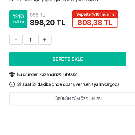
998 TL
Sepette %10 İndirim
%
10
898,20 TL
808,38 TL
indirim
1
SEPETE EKLE
Bu üründen kazancınız
₺ 189.62
31
saat
21
dakika
içinde sipariş verirseniz
yarın
kargoda
ÜRÜNÜN TÜM ÖZELLİKLERİ