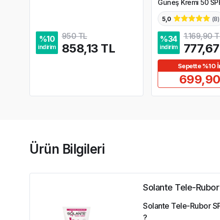
Güneş Kremi 50 SPF
5,0
(
8
)
950 TL
1.169,90 T
%
10
%
34
858,13 TL
777,67
indirim
indirim
Sepette %10 İ
699,90
Ürün Bilgileri
Solante Tele-Rubo
Solante Tele-Rubor SP
?