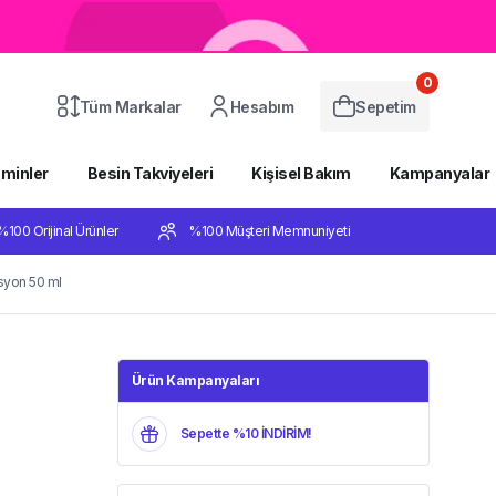
0
Tüm Markalar
Hesabım
Sepetim
aminler
Besin Takviyeleri
Kişisel Bakım
Kampanyalar
%100 Orijinal Ürünler
%100 Müşteri Memnuniyeti
syon 50 ml
Ürün Kampanyaları
Sepette %10 İNDİRİM!