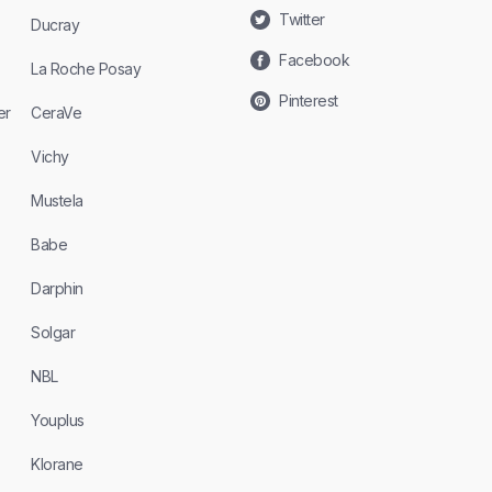
Twitter
Ducray
Facebook
La Roche Posay
Pinterest
er
CeraVe
Vichy
Mustela
Babe
Darphin
Solgar
NBL
Youplus
Klorane