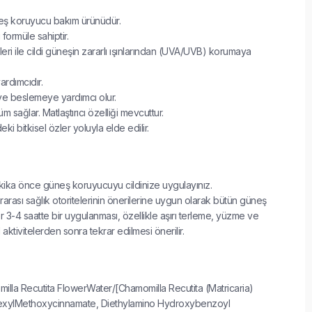
üneş koruyucu bakım ürünüdür.
 formüle sahiptir.
eleri ile cildi güneşin zararlı ışınlarından (UVA/UVB) korumaya
ardımcıdır.
ve beslemeye yardımcı olur.
m sağlar. Matlaştırıcı özelliği mevcuttur.
ki bitkisel özler yoluyla elde edilir.
kika önce güneş koruyucuyu cildinize uygulayınız.
rarası sağlık otoritelerinin önerilerine uygun olarak bütün güneş
 3-4 saatte bir uygulanması, özellikle aşırı terleme, yüzme ve
 aktivitelerden sonra tekrar edilmesi önerilir.
lla Recutita FlowerWater/[Chamomilla Recutita (Matricaria)
hexylMethoxycinnamate, Diethylamino Hydroxybenzoyl