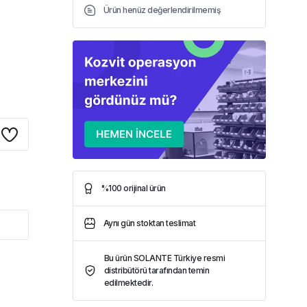
Ürün henüz değerlendirilmemiş
%100 orijinal ürün
Aynı gün stoktan teslimat
Bu ürün SOLANTE Türkiye resmi
distribütörü tarafından temin
edilmektedir.