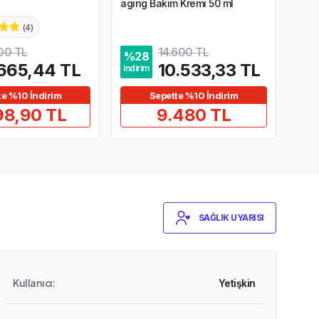
aging Bakım Kremi 50 ml
(
4
)
4,8
00 TL
14.600 TL
%
28
%
2
665,44 TL
10.533,33 TL
indirim
indir
te %10 İndirim
Sepette %10 İndirim
98,90 TL
9.480 TL
SAĞLIK UYARISI
Kullanıcı
:
Yetişkin