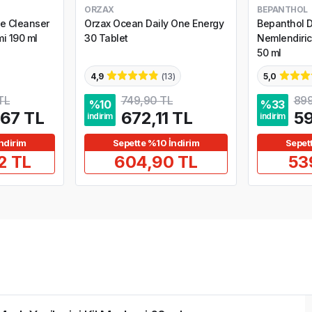
ORZAX
BEPANTHOL
le Cleanser
Orzax Ocean Daily One Energy
Bepanthol 
mi 190 ml
30 Tablet
Nemlendiric
50 ml
4,9
(
13
)
5,0
TL
749,90 TL
899
%
10
%
33
,67 TL
672,11 TL
59
indirim
indirim
ndirim
Sepette %10 İndirim
Sepet
2 TL
604,90 TL
53