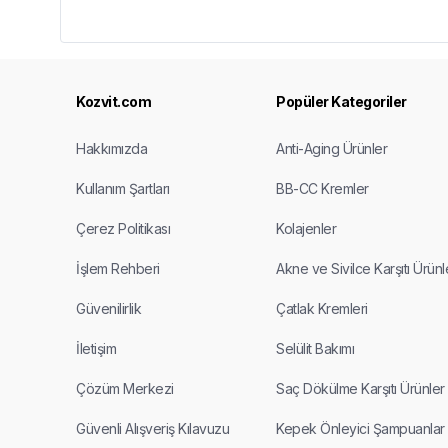
Kozvit.com
Popüler Kategoriler
Hakkımızda
Anti-Aging Ürünler
Kullanım Şartları
BB-CC Kremler
Çerez Politikası
Kolajenler
İşlem Rehberi
Akne ve Sivilce Karşıtı Ürünl
Güvenilirlik
Çatlak Kremleri
İletişim
Selülit Bakımı
Çözüm Merkezi
Saç Dökülme Karşıtı Ürünler
Güvenli Alışveriş Kılavuzu
Kepek Önleyici Şampuanlar