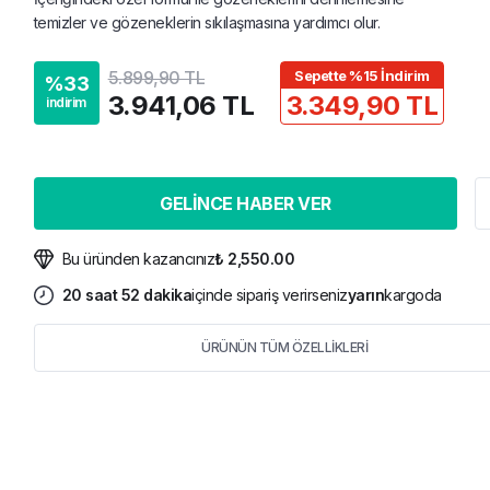
temizler ve gözeneklerin sıkılaşmasına yardımcı olur.
5.899,90 TL
Sepette %15 İndirim
%
33
3.941,06 TL
3.349,90 TL
indirim
GELİNCE HABER VER
Bu üründen kazancınız
₺ 2,550.00
20
saat
52
dakika
içinde sipariş verirseniz
yarın
kargoda
ÜRÜNÜN TÜM ÖZELLİKLERİ