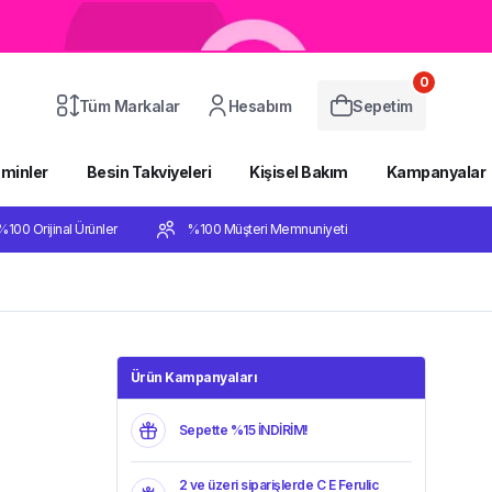
0
Tüm Markalar
Hesabım
Sepetim
aminler
Besin Takviyeleri
Kişisel Bakım
Kampanyalar
%100 Orijinal Ürünler
%100 Müşteri Memnuniyeti
Ürün Kampanyaları
Sepette %15 İNDİRİM!
2 ve üzeri siparişlerde C E Ferulic