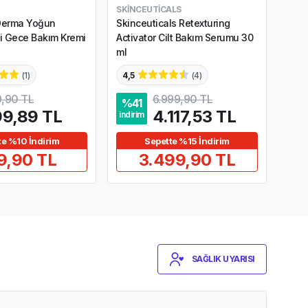
SKINCEUTICALS
DARP
Derma Yoğun
Skinceuticals Retexturing
Darp
i Gece Bakım Kremi
Activator Cilt Bakım Serumu 30
Sculp
ml
agin
(
1
)
4,5
(
4
)
,90 TL
6.999,90 TL
%
41
%
2
9,89 TL
4.117,53 TL
indirim
indir
te %10 İndirim
Sepette %15 İndirim
9,90 TL
3.499,90 TL
SAĞLIK UYARISI