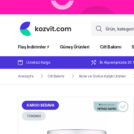
Flaş İndirimler ⚡️
Güneş Ürünleri
Cilt Bakımı
S
Ücretsiz Kargo
İlk Alışverişinizde 20 
Anasayfa
Cilt Bakımı
Akne ve Sivilce Karşıtı Ürünler
KARGO BEDAVA
TÜKENDİ