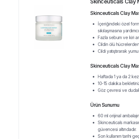
Skinceuticals Clay 
Skinceuticals Clay Mas
İçeriğindeki özel for
sıkılaşmasına yardımcı 
Fazla sebum ve kiri ar
Cildin ölü hücrelerden 
Cildi yatıştırarak yumuş
Skinceuticals Clay Mask
Haftada 1 ya da 2 kez 
10-15 dakika bekletiniz
Göz çevresi ve dudakl
Ürün Sunumu
60 ml orijinal ambalaj
Skinceuticals markasın
güvencesi altındadır.
Son kullanım tarihi ge