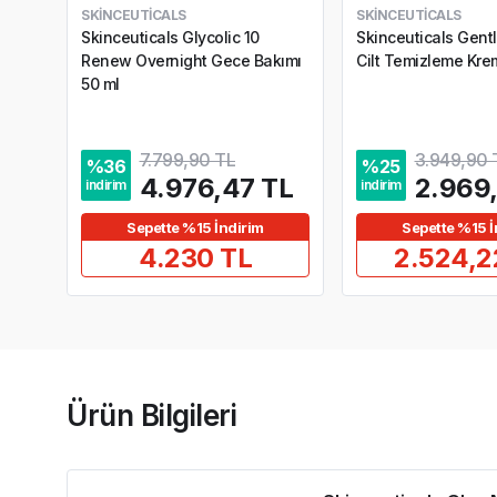
SKINCEUTICALS
SKINCEUTICALS
Skinceuticals Glycolic 10
Skinceuticals Gent
Renew Overnight Gece Bakımı
Cilt Temizleme Kre
50 ml
7.799,90 TL
3.949,90 
%
36
%
25
4.976,47 TL
2.969
indirim
indirim
Sepette %15 İndirim
Sepette %15 İ
4.230 TL
2.524,2
Ürün Bilgileri