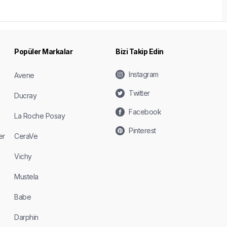
Popüler Markalar
Bizi Takip Edin
Instagram
Avene
Twitter
Ducray
Facebook
La Roche Posay
Pinterest
er
CeraVe
Vichy
Mustela
Babe
Darphin