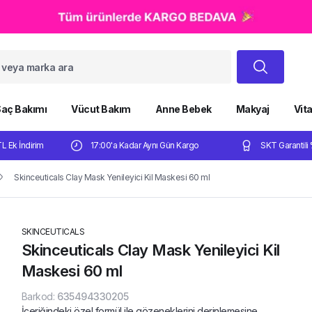
aç Bakımı
Vücut Bakım
Anne Bebek
Makyaj
Vit
TL Ek İndirim
17:00'a Kadar Aynı Gün Kargo
SKT Garantili 
Skinceuticals Clay Mask Yenileyici Kil Maskesi 60 ml
SKINCEUTICALS
Skinceuticals Clay Mask Yenileyici Kil
Maskesi 60 ml
Barkod
:
635494330205
İçeriğindeki özel formül ile gözeneklerini derinlemesine