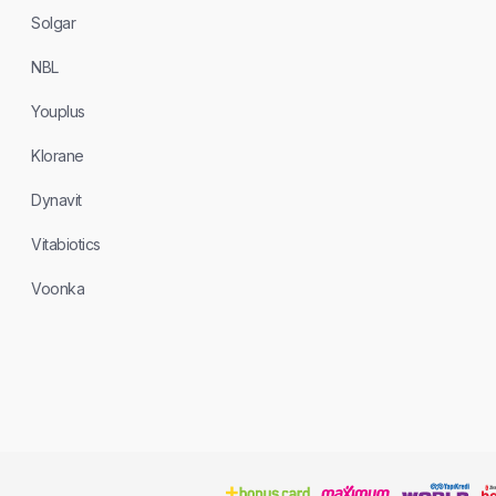
Solgar
NBL
Youplus
Klorane
Dynavit
Vitabiotics
Voonka