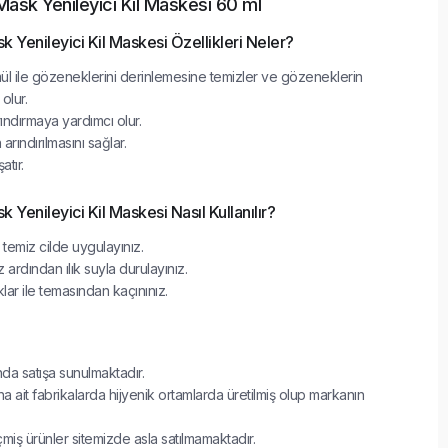
Mask Yenileyici Kil Maskesi 60 ml
k Yenileyici Kil Maskesi Özellikleri Neler?
mül ile gözeneklerini derinlemesine temizler ve gözeneklerin
olur.
ındırmaya yardımcı olur.
arındırılmasını sağlar.
atır.
 Yenileyici Kil Maskesi Nasıl Kullanılır?
temiz cilde uygulayınız.
 ardından ılık suyla durulayınız.
ar ile temasından kaçınınız.
ında satışa sunulmaktadır.
a ait fabrikalarda hijyenik ortamlarda üretilmiş olup markanın
çmiş ürünler sitemizde asla satılmamaktadır.