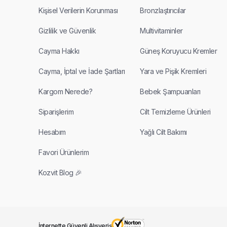
Kişisel Verilerin Korunması
Bronzlaştırıcılar
Gizlilik ve Güvenlik
Multivitaminler
Cayma Hakkı
Güneş Koruyucu Kremler
Cayma, İptal ve İade Şartları
Yara ve Pişik Kremleri
Kargom Nerede?
Bebek Şampuanları
Siparişlerim
Cilt Temizleme Ürünleri
Hesabım
Yağlı Cilt Bakımı
Favori Ürünlerim
Kozvit Blog 🎉
İnternette Güvenli Alışveriş