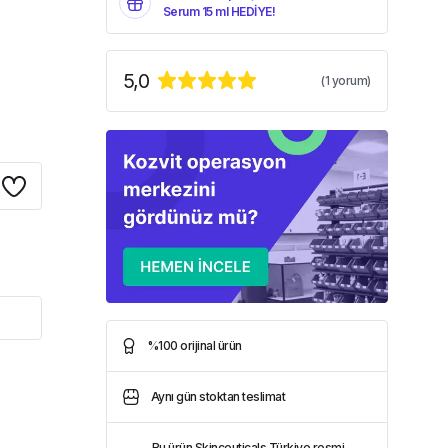
Serum 15 ml HEDİYE!
5,0
(
1
yorum)
%100 orijinal ürün
Aynı gün stoktan teslimat
Bu ürün Skinceuticals Türkiye resmi