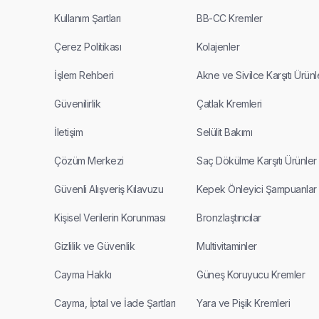
Kullanım Şartları
BB-CC Kremler
Çerez Politikası
Kolajenler
İşlem Rehberi
Akne ve Sivilce Karşıtı Ürünl
Güvenilirlik
Çatlak Kremleri
İletişim
Selülit Bakımı
Çözüm Merkezi
Saç Dökülme Karşıtı Ürünler
Güvenli Alışveriş Kılavuzu
Kepek Önleyici Şampuanlar
Kişisel Verilerin Korunması
Bronzlaştırıcılar
Gizlilik ve Güvenlik
Multivitaminler
Cayma Hakkı
Güneş Koruyucu Kremler
Cayma, İptal ve İade Şartları
Yara ve Pişik Kremleri