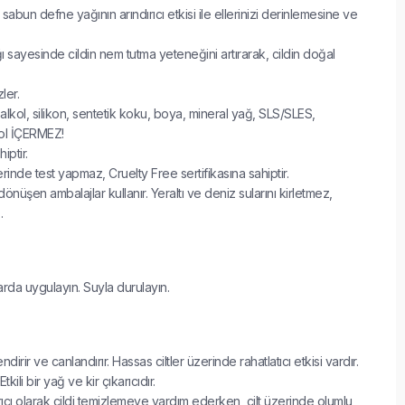
sabun defne yağının arındırıcı etkisi ile ellerinizi derinlemesine ve
ı sayesinde cildin nem tutma yeteneğini artırarak, cildin doğal
ler.
lkol, silikon, sentetik koku, boya, mineral yağ, SLS/SLES,
nol İÇERMEZ!
iptir.
inde test yapmaz, Cruelty Free sertifikasına sahiptir.
nüşen ambalajlar kullanır. Yeraltı ve deniz sularını kirletmez,
.
arda uygulayın. Suyla durulayın.
dirir ve canlandırır. Hassas ciltler üzerinde rahatlatıcı etkisi vardır.
tkili bir yağ ve kir çıkarıcıdır.
ırıcı olarak cildi temizlemeye yardım ederken, cilt üzerinde olumlu