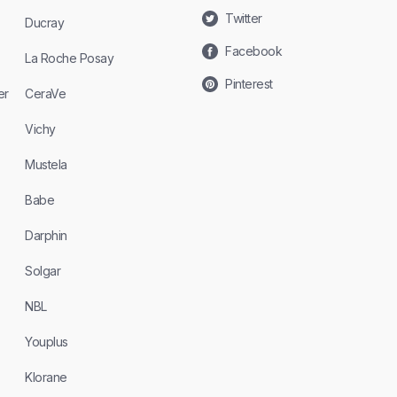
Twitter
Ducray
Facebook
La Roche Posay
Pinterest
er
CeraVe
Vichy
Mustela
Babe
Darphin
Solgar
NBL
Youplus
Klorane