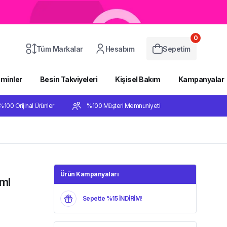
0
Tüm Markalar
Hesabım
Sepetim
aminler
Besin Takviyeleri
Kişisel Bakım
Kampanyalar
%100 Orijinal Ürünler
%100 Müşteri Memnuniyeti
Ürün Kampanyaları
ml
Sepette %15 İNDİRİM!