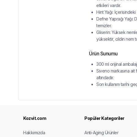
etkileri vardır.
Hint Yağı: İçerisindeki
Defne Yaprağı Yağı: De
temizler.
Gliserin: Yüksek nemle
yüksektir, cildin nem t
Ürün Sunumu
300 ml orijinal ambala
Siveno markasına ait 
altındadır.
Son kullanım tarihi ge
Kozvit.com
Popüler Kategoriler
Hakkımızda
Anti-Aging Ürünler