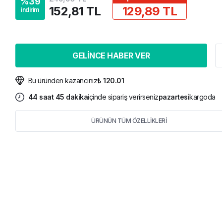
%
39
152,81 TL
129,89 TL
indirim
GELİNCE HABER VER
Bu üründen kazancınız
₺ 120.01
44
saat
45
dakika
içinde sipariş verirseniz
pazartesi
kargoda
ÜRÜNÜN TÜM ÖZELLİKLERİ