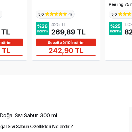
Peeling 75 
5,0
(
1
)
5,0
425 TL
1.0
%
36
%
25
 TL
269,89 TL
82
indirim
indirim
ndirim
Sepette %10 İndirim
 TL
242,90 TL
 Doğal Sıvı Sabun 300 ml
al Sıvı Sabun Özellikleri Nelerdir ?