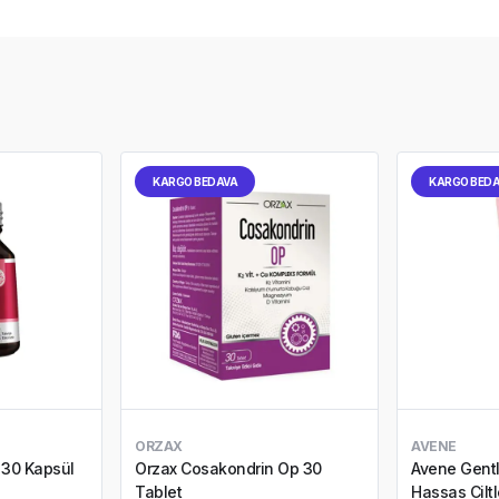
KARGO BEDAVA
KARGO BED
ORZAX
AVENE
 30 Kapsül
Orzax Cosakondrin Op 30
Avene Gentl
Tablet
Hassas Ciltle