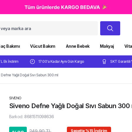
aç Bakımı
Vücut Bakım
Anne Bebek
Makyaj
Vit
TL Ek İndirim
17:00'a Kadar Aynı Gün Kargo
SKT Garantili 
 Defne Yağlı Doğal Sıvı Sabun 300 ml
SIVENO
Siveno Defne Yağlı Doğal Sıvı Sabun 300 
Barkod
:
8681511098636
249,90 TL
Sepette %15 İndirim