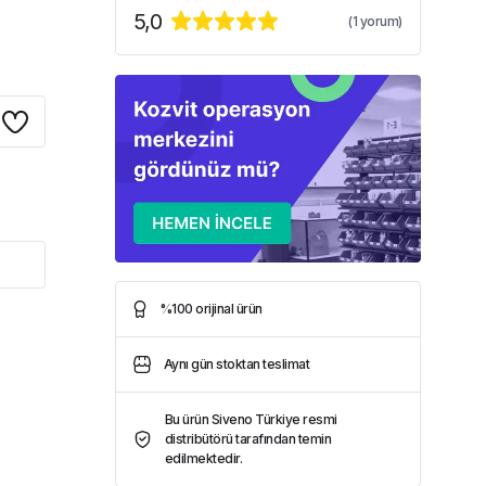
5,0
(
1
yorum)
%100 orijinal ürün
Aynı gün stoktan teslimat
Bu ürün Siveno Türkiye resmi
distribütörü tarafından temin
edilmektedir.