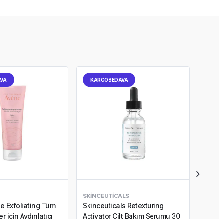
AVA
KARGO BEDAVA
KA
SKINCEUTICALS
NEO
e Exfoliating Tüm
Skinceuticals Retexturing
Neos
r için Aydınlatıcı
Activator Cilt Bakım Serumu 30
Etki