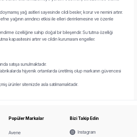
 doymamış yağ asitleri sayesinde cildi besler, korur ve nemini artırır.
fne yağının arındırıcı etkisi ile elleri derinlemesine ve özenle
ndirme özelliğine sahip doğal bir bileşendir. Su tutma özelliği
utma kapasitesini artırır ve cildin kurumasını engeller.
jında satışa sunulmaktadır.
fabrikalarda hijyenik ortamlarda üretilmiş olup markanın güvencesi
çmiş ürünler sitemizde asla satılmamaktadır.
Popüler Markalar
Bizi Takip Edin
Instagram
Avene