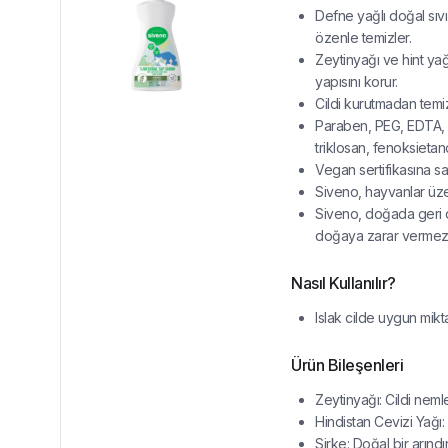
Defne yağlı doğal sıvı 
özenle temizler.
Zeytinyağı ve hint yağ
yapısını korur.
Cildi kurutmadan temiz
Paraben, PEG, EDTA, a
triklosan, fenoksieta
Vegan sertifikasına sah
Siveno, hayvanlar üzer
Siveno, doğada geri dö
doğaya zarar vermez
Nasıl Kullanılır?
Islak cilde uygun mikt
Ürün Bileşenleri
Zeytinyağı: Cildi nemlen
Hindistan Cevizi Yağı: E
Sirke: Doğal bir arınd