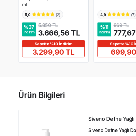
ml
5,0
(
2
)
4,9
(
7
)
5.850 TL
869 TL
%
37
%
11
3.666,56 TL
777,67
indirim
indirim
Sepette %10 İndirim
Sepette %10 İ
3.299,90 TL
699,90
Ürün Bilgileri
Siveno Defne Yağlı
Siveno Defne Yağlı Doğ