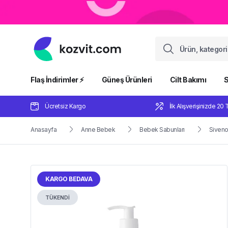
Flaş İndirimler ⚡️
Güneş Ürünleri
Cilt Bakımı
S
Ücretsiz Kargo
İlk Alışverişinizde 20 
Anasayfa
Anne Bebek
Bebek Sabunları
Siveno
KARGO BEDAVA
TÜKENDİ