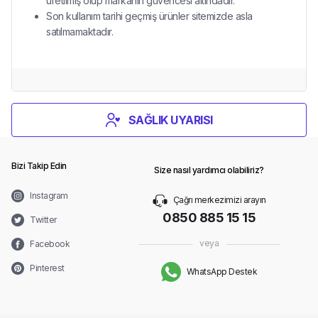
üretilmiş olup markanın güvencesi altındadır.
Son kullanım tarihi geçmiş ürünler sitemizde asla
satılmamaktadır.
SAĞLIK UYARISI
Bizi Takip Edin
Size nasıl yardımcı olabiliriz?
Instagram
Çağrı merkezimizi arayın
0850 885 15 15
Twitter
veya
Facebook
Pinterest
WhatsApp Destek