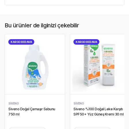
Bu ürünler de ilginizi çekebilir
KARGO BEDAVA
KARGO BEDAVA
SIVENO
SIVENO
Siveno Doğal Çamaşır Sabunu
Siveno %100 Doğal Leke Karşıtı
750 ml
SPF50+ Yüz Güneş Kremi 30 ml