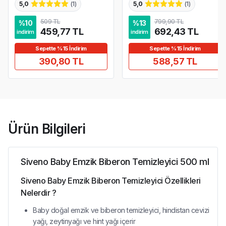
5,0
(
1
)
5,0
(
1
)
509 TL
799,90 TL
%
10
%
13
459,77 TL
692,43 TL
indirim
indirim
Sepette %15 İndirim
Sepette %15 İndirim
390,80 TL
588,57 TL
Ürün Bilgileri
Siveno Baby Emzik Biberon Temizleyici 500 ml
Siveno Baby Emzik Biberon Temizleyici Özellikleri
Nelerdir ?
Baby doğal emzik ve biberon temizleyici, hindistan cevizi
yağı, zeytinyağı ve hint yağı içerir