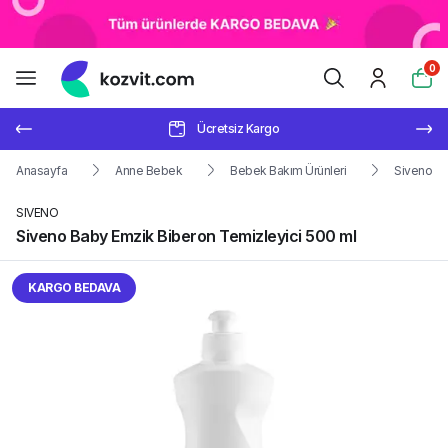
0
Ücretsiz Kargo
Anasayfa
Anne Bebek
Bebek Bakım Ürünleri
Siveno Ba
SIVENO
Siveno Baby Emzik Biberon Temizleyici 500 ml
KARGO BEDAVA