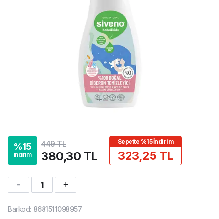
Sepette %15 İndirim
449 TL
%
15
323,25 TL
380,30 TL
indirim
1
Barkod
:
8681511098957