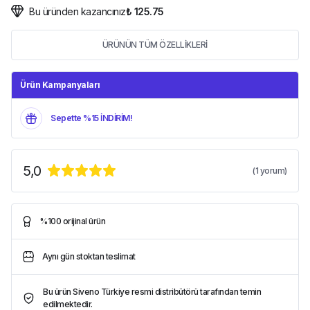
Bu üründen kazancınız
₺ 125.75
ÜRÜNÜN TÜM ÖZELLİKLERİ
Ürün Kampanyaları
Sepette %15 İNDİRİM!
5,0
(
1
yorum)
%100 orijinal ürün
Aynı gün stoktan teslimat
Bu ürün Siveno Türkiye resmi distribütörü tarafından temin
edilmektedir.