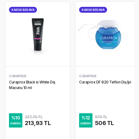
KARGO BEDAVA
KARGO BEDAVA
CURAPROX
CURAPROX
Curaprox Black is White Diş
Curaprox DF 820 Teflon Diş İpi
Macunu 10 ml
237,70 TL
575 TL
%
10
%
12
213,93 TL
506 TL
indirim
indirim