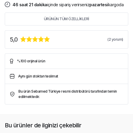
46
saat
21
dakika
içinde sipariş verirseniz
pazartesi
kargoda
ÜRÜNÜN TÜM ÖZELLİKLERİ
5,0
(
2
yorum)
%100 orijinal ürün
Aynı gün stoktan teslimat
Bu ürün Sebamed Türkiye resmi distribütörü tarafından temin
edilmektedir.
Bu ürünler de ilginizi çekebilir