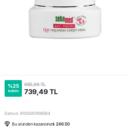
985,99 TL
%
25
739,49 TL
indirim
Barkod
:
4103040169594
Bu üründen kazancınız
₺ 246.50