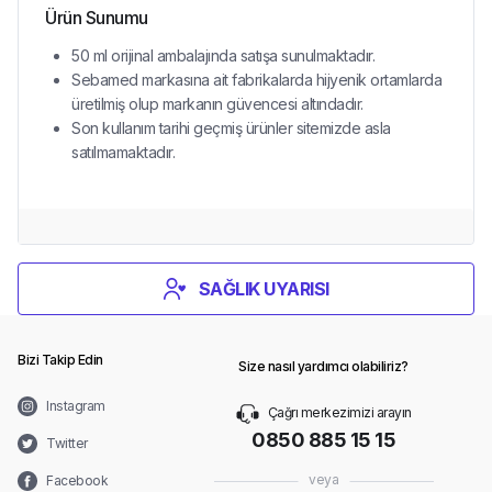
Ürün Sunumu
50 ml orijinal ambalajında satışa sunulmaktadır.
Sebamed markasına ait fabrikalarda hijyenik ortamlarda
üretilmiş olup markanın güvencesi altındadır.
Son kullanım tarihi geçmiş ürünler sitemizde asla
satılmamaktadır.
SAĞLIK UYARISI
Bizi Takip Edin
Size nasıl yardımcı olabiliriz?
Instagram
Çağrı merkezimizi arayın
0850 885 15 15
Twitter
veya
Facebook