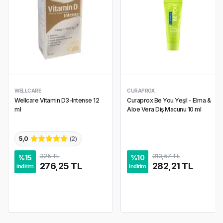
WELLCARE
CURAPROX
Wellcare Vitamin D3-Intense 12
Curaprox Be You Yeşil - Elma &
ml
Aloe Vera Diş Macunu 10 ml
5,0
(
2
)
325 TL
313,57 TL
%
15
%
10
276,25 TL
282,21 TL
indirim
indirim