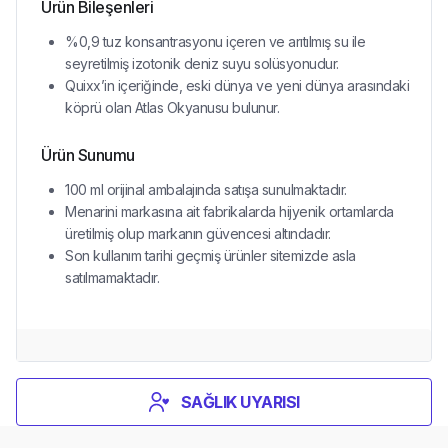
Ürün Bileşenleri
%0,9 tuz konsantrasyonu içeren ve arıtılmış su ile
seyretilmiş izotonik deniz suyu solüsyonudur.
Quixx’in içeriğinde, eski dünya ve yeni dünya arasındaki
köprü olan Atlas Okyanusu bulunur.
Ürün Sunumu
100 ml orijinal ambalajında satışa sunulmaktadır.
Menarini markasına ait fabrikalarda hijyenik ortamlarda
üretilmiş olup markanın güvencesi altındadır.
Son kullanım tarihi geçmiş ürünler sitemizde asla
satılmamaktadır.
SAĞLIK UYARISI