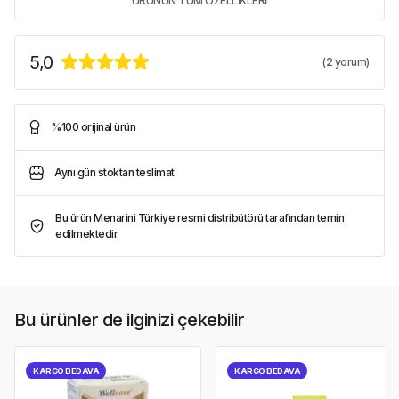
ÜRÜNÜN TÜM ÖZELLİKLERİ
5,0
(
2
yorum)
%100 orijinal ürün
Aynı gün stoktan teslimat
Bu ürün Menarini Türkiye resmi distribütörü tarafından temin
edilmektedir.
Bu ürünler de ilginizi çekebilir
KARGO BEDAVA
KARGO BEDAVA