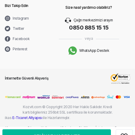
Bizi Takip Edin
Size nasıl yardımcı olabiliriz?
Instagram
Çağrı merkezimizi arayın
0850 885 15 15
Twitter
veya
Facebook
Pinterest
WhatsApp Destek
İnternette Güvenli Alışveriş
Kozvit.com © Copyright 2020 Her Hakkı Saklıdır. Kredi
kartı bilgileriniz 256bit SSL sertifikası ile korunmaktadır.
ikas
E-Ticaret Altyapısı
ile Hazırlanmıştır.
Kargom
Sık
Kullanım
Kişisel
Gizlilik
İptal ve
Çerez
Nerede?
Sorulan
Şartları
Verilerin
ve
İade
Politikası