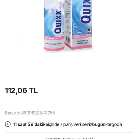
112,06 TL
Barkod
:
8699832540055
11
saat
59
dakika
içinde sipariş verirseniz
bugün
kargoda