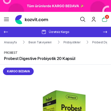
0
Ücretsiz Kargo
Anasayfa
Besin Takviyeleri
Probiyotikler
Probest Diges
PROBEST
Probest Digestive Probiyotik 20 Kapsül
KARGO BEDAVA