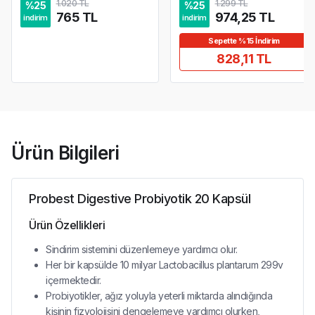
1.020 TL
1.299 TL
%
25
%
25
765 TL
974,25 TL
indirim
indirim
Sepette %15 İndirim
828,11 TL
Ürün Bilgileri
Probest Digestive Probiyotik 20 Kapsül
Ürün Özellikleri
Sindirim sistemini düzenlemeye yardımcı olur.
Her bir kapsülde 10 milyar Lactobacillus plantarum 299v
içermektedir.
Probiyotikler, ağız yoluyla yeterli miktarda alındığında
kişinin fizyolojisini dengelemeye yardımcı olurken,