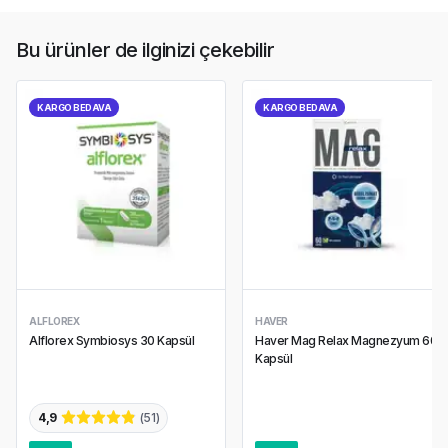
Bu ürünler de ilginizi çekebilir
KARGO BEDAVA
KARGO BEDAVA
ALFLOREX
HAVER
Alflorex Symbiosys 30 Kapsül
Haver Mag Relax Magnezyum 60
Kapsül
4,9
(
51
)