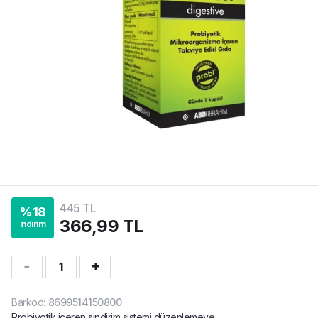
445 TL
%
18
366,99 TL
indirim
1
Barkod
:
8699514150800
Probiyotik içeren sindirim sistemi düzenlemeye