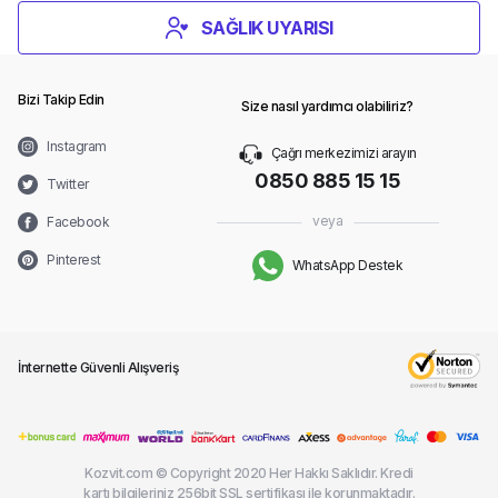
SAĞLIK UYARISI
Bizi Takip Edin
Size nasıl yardımcı olabiliriz?
Instagram
Çağrı merkezimizi arayın
0850 885 15 15
Twitter
veya
Facebook
Pinterest
WhatsApp Destek
İnternette Güvenli Alışveriş
Kozvit.com © Copyright 2020 Her Hakkı Saklıdır. Kredi
kartı bilgileriniz 256bit SSL sertifikası ile korunmaktadır.