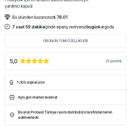
yardımcı kapsül
Bu üründen kazancınız
₺ 78.01
7
saat
59
dakika
içinde sipariş verirseniz
bugün
kargoda
ÜRÜNÜN TÜM ÖZELLİKLERİ
5,0
(
5
yorum)
%100 orijinal ürün
Aynı gün stoktan teslimat
Bu ürün Probest Türkiye resmi distribütörü tarafından temin
edilmektedir.