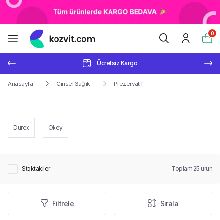
0
Ücretsiz Kargo
Anasayfa
Cinsel Sağlık
Prezervatif
Durex
Okey
Stoktakiler
Toplam
25
ürün
Filtrele
Sırala