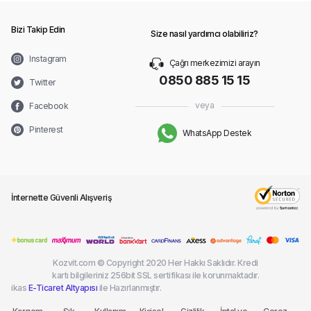
Bizi Takip Edin
Size nasıl yardımcı olabiliriz?
Instagram
Çağrı merkezimizi arayın
0850 885 15 15
Twitter
veya
Facebook
Pinterest
WhatsApp Destek
İnternette Güvenli Alışveriş
Kozvit.com © Copyright 2020 Her Hakkı Saklıdır. Kredi
kartı bilgileriniz 256bit SSL sertifikası ile korunmaktadır.
ikas
E-Ticaret Altyapısı
ile Hazırlanmıştır.