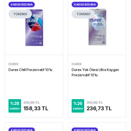
KARGO BEDAVA
KARGO BEDAVA
TÜKENDİ
TÜKENDİ
DUREX
DUREX
Durex Chill Prezervatif 10'lu
Durex Yok Ötesi Ultra Kaygan
Prezervatif 10'lu
219,90 TL
319,90 TL
%
28
%
26
158,33 TL
236,73 TL
indirim
indirim
KARGO BEDAVA
KARGO BEDAVA