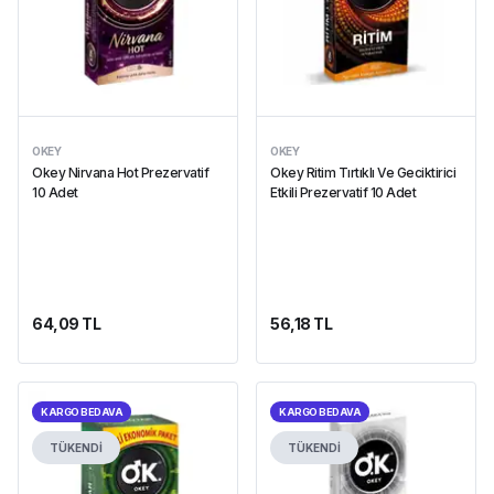
OKEY
OKEY
Okey Nirvana Hot Prezervatif
Okey Ritim Tırtıklı Ve Geciktirici
10 Adet
Etkili Prezervatif 10 Adet
64,09 TL
56,18 TL
KARGO BEDAVA
KARGO BEDAVA
TÜKENDİ
TÜKENDİ