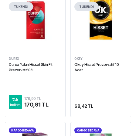
TÜKENDİ
TÜKENDİ
DUREX
OKEY
Durex Yakın Hisset Skin Fit
Okey Hisset Prezervatif 10
Prezervatif 8'li
Adet
179,90 TL
%
5
170,91 TL
indirim
68,42 TL
KARGO BEDAVA
KARGO BEDAVA