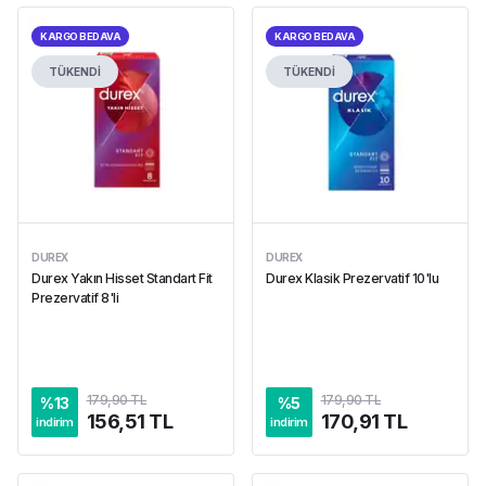
KARGO BEDAVA
KARGO BEDAVA
TÜKENDİ
TÜKENDİ
DUREX
DUREX
Durex Yakın Hisset Standart Fit
Durex Klasik Prezervatif 10'lu
Prezervatif 8'li
179,90 TL
179,90 TL
%
13
%
5
156,51 TL
170,91 TL
indirim
indirim