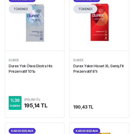
TÜKENDİ
TÜKENDİ
DUREX
DUREX
Durex Yok Ötesi Ekstra His
Durex Yakın Hisset XL Geniş Fit
Prezervatif 10'lu
Prezervatif 8'li
319,90 TL
%
39
195,14 TL
indirim
190,43 TL
KARGO BEDAVA
KARGO BEDAVA