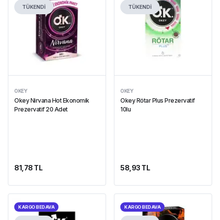
TÜKENDİ
TÜKENDİ
OKEY
OKEY
Okey Nirvana Hot Ekonomik
Okey Rötar Plus Prezervatif
Prezervatif 20 Adet
10lu
81,78 TL
58,93 TL
KARGO BEDAVA
KARGO BEDAVA