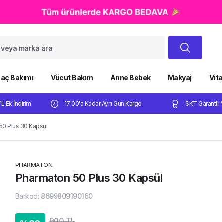
aç Bakımı
Vücut Bakım
Anne Bebek
Makyaj
Vit
TL Ek İndirim
17:00'a Kadar Aynı Gün Kargo
SKT Garantili 
50 Plus 30 Kapsül
PHARMATON
Pharmaton 50 Plus 30 Kapsül
Barkod
:
8699809190160
900 TL