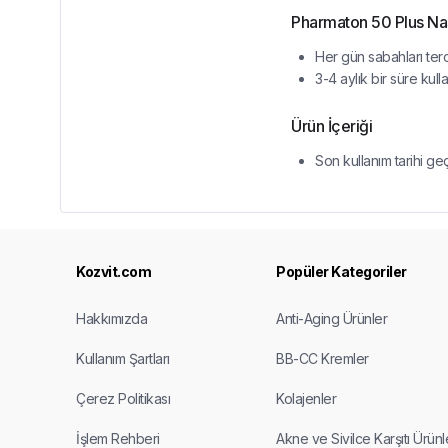
Pharmaton 50 Plus Nası
Her gün sabahları terc
3-4 aylık bir süre kull
Ürün İçeriği
Son kullanım tarihi ge
Kozvit.com
Popüler Kategoriler
Hakkımızda
Anti-Aging Ürünler
Kullanım Şartları
BB-CC Kremler
Çerez Politikası
Kolajenler
İşlem Rehberi
Akne ve Sivilce Karşıtı Ürünl