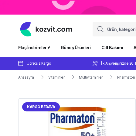
Flaş İndirimler ⚡️
Güneş Ürünleri
Cilt Bakımı
S
Ücretsiz Kargo
İlk Alışverişinizde 20 
Anasayfa
Vitaminler
Multivitaminler
Pharmaton 
KARGO BEDAVA