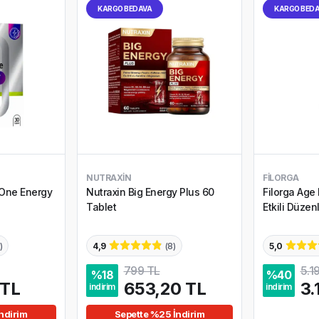
KARGO BEDAVA
KARGO BED
NUTRAXIN
FILORGA
 One Energy
Nutraxin Big Energy Plus 60
Filorga Age 
Tablet
Etkili Düzenl
)
4,9
(
8
)
5,0
799 TL
5.1
%
18
%
40
 TL
653,20 TL
3.
indirim
indirim
ndirim
Sepette %25 İndirim