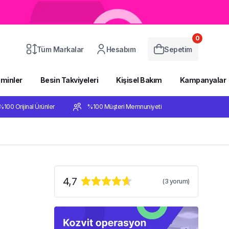
0
Tüm Markalar
Hesabım
Sepetim
aminler
Besin Takviyeleri
Kişisel Bakım
Kampanyalar
%100 Orijinal Ürünler
%100 Müşteri Memnuniyeti
4,7
(
3
yorum)