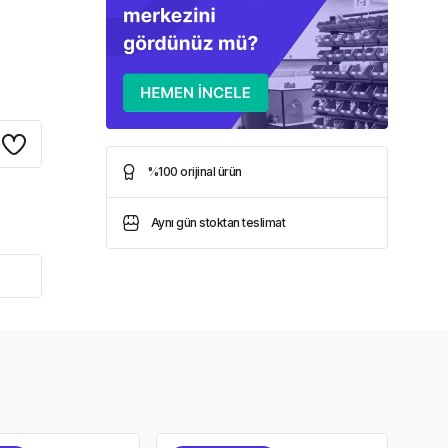
%100 orijinal ürün
Aynı gün stoktan teslimat