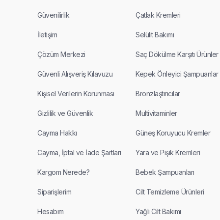
Güvenilirlik
Çatlak Kremleri
İletişim
Selülit Bakımı
Çözüm Merkezi
Saç Dökülme Karşıtı Ürünler
Güvenli Alışveriş Kılavuzu
Kepek Önleyici Şampuanlar
Kişisel Verilerin Korunması
Bronzlaştırıcılar
Gizlilik ve Güvenlik
Multivitaminler
Cayma Hakkı
Güneş Koruyucu Kremler
Cayma, İptal ve İade Şartları
Yara ve Pişik Kremleri
Kargom Nerede?
Bebek Şampuanları
Siparişlerim
Cilt Temizleme Ürünleri
Hesabım
Yağlı Cilt Bakımı