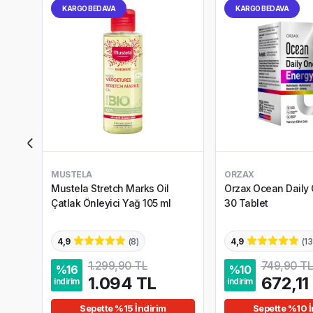
KARGO BEDAVA
KARGO BEDAVA
MUSTELA
ORZAX
Mustela Stretch Marks Oil
Orzax Ocean Daily
Çatlak Önleyici Yağ 105 ml
30 Tablet
4,9
(
8
)
4,9
(
13
1.299,90 TL
749,90 TL
%
16
%
10
1.094 TL
672,11
indirim
indirim
Sepette %15 İndirim
Sepette %10 İ