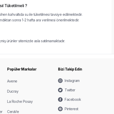
l Tüketilmeli ?
ihen kahvaltıda su ile tüketilmesi tavsiye edilmektedir.
andıktan sonra 1-2 hafta ara verilmesi önerilmektedir.
çmiş ürünler sitemizde asla satılmamaktadır.
Popüler Markalar
Bizi Takip Edin
Instagram
Avene
Twitter
Ducray
Facebook
La Roche Posay
Pinterest
er
CeraVe