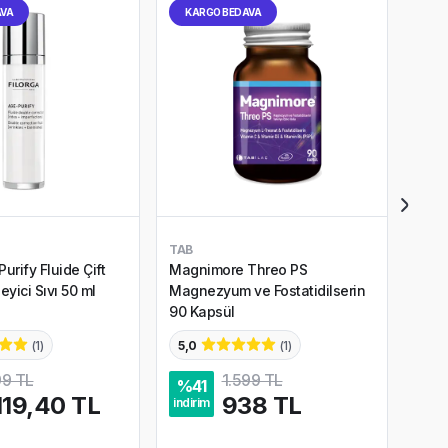
AVA
KARGO BEDAVA
KA
TAB
DARP
Purify Fluide Çift
Magnimore Threo PS
Darp
eyici Sıvı 50 ml
Magnezyum ve Fostatidilserin
Dry Skin Kırışıkl
90 Kapsül
Krem
(
1
)
5,0
(
1
)
5,0
99 TL
1.599 TL
%
41
%
2
119,40 TL
938 TL
indirim
indir