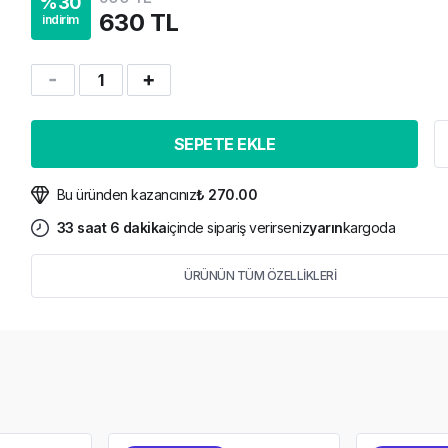
%
30
630 TL
indirim
1
SEPETE EKLE
Bu üründen kazancınız
₺ 270.00
33
saat
6
dakika
içinde sipariş verirseniz
yarın
kargoda
ÜRÜNÜN TÜM ÖZELLİKLERİ