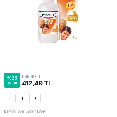
549,99 TL
%
25
412,49 TL
indirim
1
Barkod
:
5391520941399