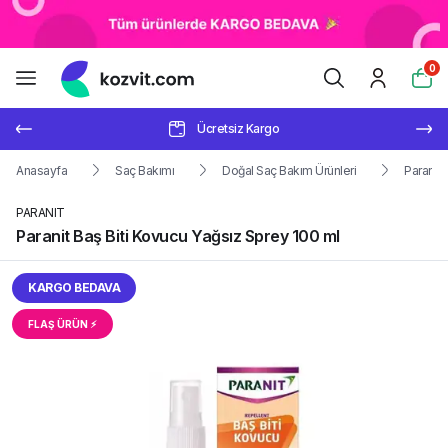
0
Ücretsiz Kargo
Anasayfa
Saç Bakımı
Doğal Saç Bakım Ürünleri
Paranit 
PARANIT
Paranit Baş Biti Kovucu Yağsız Sprey 100 ml
KARGO BEDAVA
FLAŞ ÜRÜN ⚡︎