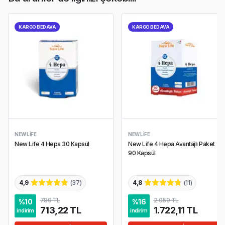
KARGO BEDAVA
KARGO BEDAVA
NEW LIFE
NEW LIFE
New Life 4 Hepa 30 Kapsül
New Life 4 Hepa Avantajlı Paket
90 Kapsül
4,9
(
37
)
4,8
(
11
)
789 TL
2.059 TL
%
10
%
16
713,22 TL
1.722,11 TL
indirim
indirim