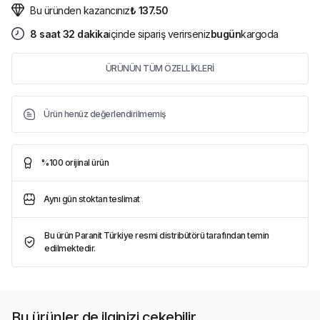
Bu üründen kazancınız
₺ 137.50
8
saat
32
dakika
içinde sipariş verirseniz
bugün
kargoda
ÜRÜNÜN TÜM ÖZELLİKLERİ
Ürün henüz değerlendirilmemiş
%100 orijinal ürün
Aynı gün stoktan teslimat
Bu ürün Paranit Türkiye resmi distribütörü tarafından temin
edilmektedir.
Bu ürünler de ilginizi çekebilir