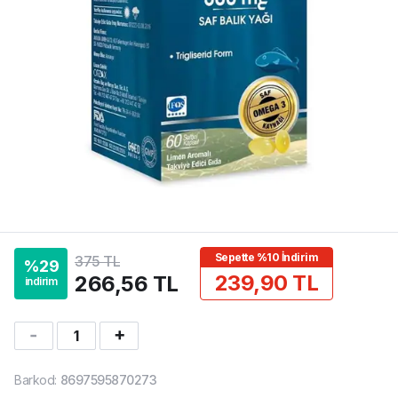
Sepette %10 İndirim
375 TL
%
29
239,90 TL
266,56 TL
indirim
1
Barkod
:
8697595870273