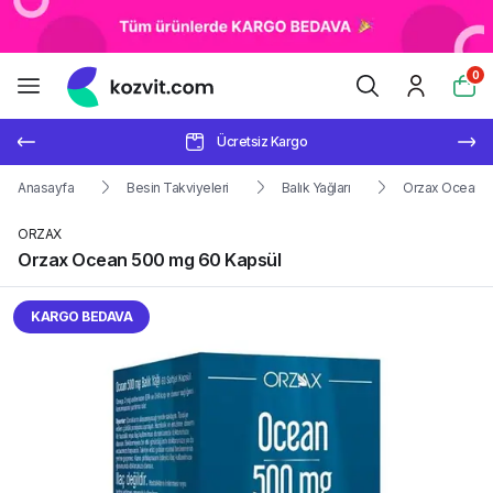
0
Ücretsiz Kargo
Anasayfa
Besin Takviyeleri
Balık Yağları
Orzax Ocean 5
ORZAX
Orzax Ocean 500 mg 60 Kapsül
KARGO BEDAVA