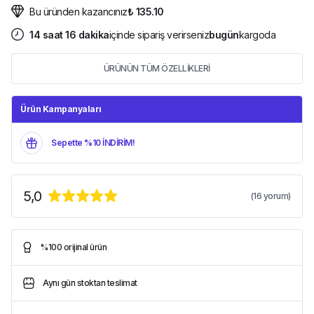
Bu üründen kazancınız
₺ 135.10
14
saat
16
dakika
içinde sipariş verirseniz
bugün
kargoda
ÜRÜNÜN TÜM ÖZELLİKLERİ
Ürün Kampanyaları
Sepette %10 İNDİRİM!
5,0
(
16
yorum)
%100 orijinal ürün
Aynı gün stoktan teslimat