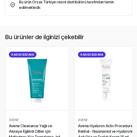
Bu ürün Orzax Türkiye resmi distribütörü tarafından temin
edilmektedir.
Bu ürünler de ilginizi çekebilir
KARGO BEDAVA
KARGO BEDAVA
AVENE
AVENE
Avene Cleanance Yağlı ve
Avene Hyaluron Activ Procedure
Akneye Eğilimli Ciltler için
Retinal - Niasinamid ve Hyalüronik
Matlaştırıcı Yüz Temizleme Jeli
Asit Göz ve Dudak Kremi 15 ml