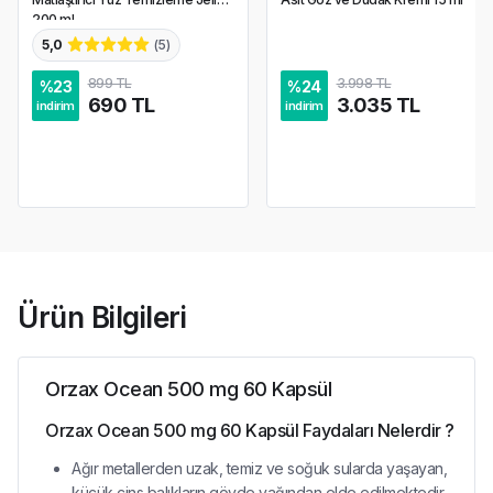
200 ml
5,0
(
5
)
899 TL
3.998 TL
%
23
%
24
690 TL
3.035 TL
indirim
indirim
Ürün Bilgileri
Orzax Ocean 500 mg 60 Kapsül
Orzax Ocean 500 mg 60 Kapsül Faydaları Nelerdir ?
Ağır metallerden uzak, temiz ve soğuk sularda yaşayan,
küçük cins balıkların gövde yağından elde edilmektedir.