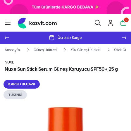
0
Ücretsiz Kargo
Anasayfa
Güneş Ürünleri
Yüz Güneş Ürünleri
Stick Güne
NUXE
Nuxe Sun Stick Serum Güneş Koruyucu SPF50+ 25 g
KARGO BEDAVA
TÜKENDİ