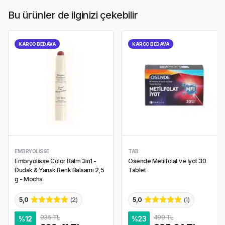
Bu ürünler de ilginizi çekebilir
KARGO BEDAVA
KARGO BEDAVA
EMBRYOLISSE
TAB
Embryolisse Color Balm 3in1 -
Osende Metilfolat ve İyot 30
Dudak & Yanak Renk Balsamı 2,5
Tablet
g - Mocha
5,0
(
2
)
5,0
(
1
)
935 TL
499 TL
%
12
%
23