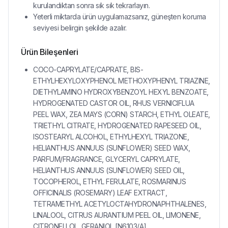
kurulandıktan sonra sık sık tekrarlayın.
Yeterli miktarda ürün uygulamazsanız, güneşten koruma
seviyesi belirgin şekilde azalır.
Ürün Bileşenleri
COCO-CAPRYLATE/CAPRATE, BIS-
ETHYLHEXYLOXYPHENOL METHOXYPHENYL TRIAZINE,
DIETHYLAMINO HYDROXYBENZOYL HEXYL BENZOATE,
HYDROGENATED CASTOR OIL, RHUS VERNICIFLUA
PEEL WAX, ZEA MAYS (CORN) STARCH, ETHYL OLEATE,
TRIETHYL CITRATE, HYDROGENATED RAPESEED OIL,
ISOSTEARYL ALCOHOL, ETHYLHEXYL TRIAZONE,
HELIANTHUS ANNUUS (SUNFLOWER) SEED WAX,
PARFUM/FRAGRANCE, GLYCERYL CAPRYLATE,
HELIANTHUS ANNUUS (SUNFLOWER) SEED OIL,
TOCOPHEROL, ETHYL FERULATE, ROSMARINUS
OFFICINALIS (ROSEMARY) LEAF EXTRACT,
TETRAMETHYL ACETYLOCTAHYDRONAPHTHALENES,
LINALOOL, CITRUS AURANTIUM PEEL OIL, LIMONENE,
CITRONELLOL, GERANIOL [N6103/A]