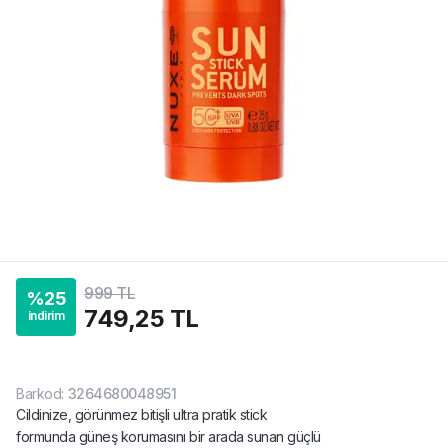
999 TL
%
25
749,25 TL
indirim
Barkod
:
3264680048951
Cildinize, görünmez bitişli ultra pratik stick
formunda güneş korumasını bir arada sunan güçlü