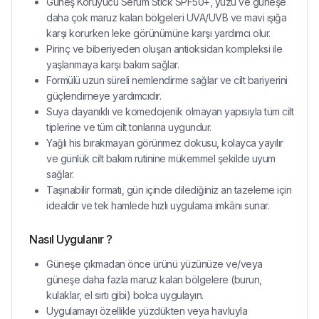
Güneş Koruyucu Serum Stick SPF50+, yüzü ve güneşe
daha çok maruz kalan bölgeleri UVA/UVB ve mavi ışığa
karşı korurken leke görünümüne karşı yardımcı olur.
Pirinç ve biberiyeden oluşan antioksidan kompleksi ile
yaşlanmaya karşı bakım sağlar.
Formülü uzun süreli nemlendirme sağlar ve cilt bariyerini
güçlendirneye yardımcıdır.
Suya dayanıklı ve komedojenik olmayan yapısıyla tüm cilt
tiplerine ve tüm cilt tonlarına uygundur.
Yağlı his bırakmayan görünmez dokusu, kolayca yayılır
ve günlük cilt bakım rutinine mükemmel şekilde uyum
sağlar.
Taşınabilir formatı, gün içinde dilediğiniz an tazeleme için
idealdir ve tek hamlede hızlı uygulama imkânı sunar.
Nasıl Uygulanır ?
Güneşe çıkmadan önce ürünü yüzünüze ve/veya
güneşe daha fazla maruz kalan bölgelere (burun,
kulaklar, el sırtı gibi) bolca uygulayın.
Uygulamayı özellikle yüzdükten veya havluyla