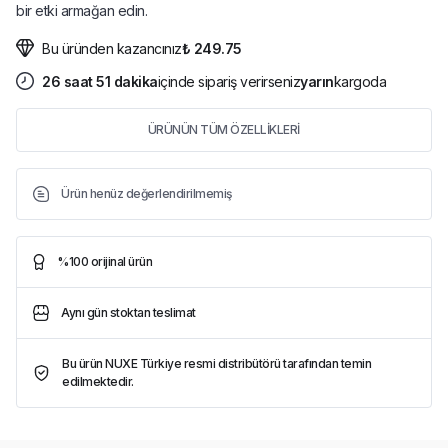
bir etki armağan edin.
Bu üründen kazancınız
₺ 249.75
26
saat
51
dakika
içinde sipariş verirseniz
yarın
kargoda
ÜRÜNÜN TÜM ÖZELLİKLERİ
Ürün henüz değerlendirilmemiş
%100 orijinal ürün
Aynı gün stoktan teslimat
Bu ürün NUXE Türkiye resmi distribütörü tarafından temin
edilmektedir.