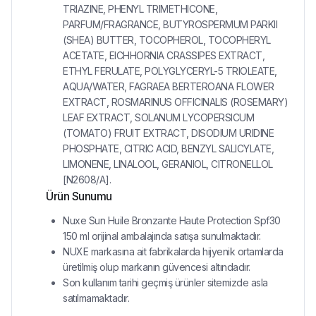
TRIAZINE, PHENYL TRIMETHICONE,
PARFUM/FRAGRANCE, BUTYROSPERMUM PARKII
(SHEA) BUTTER, TOCOPHEROL, TOCOPHERYL
ACETATE, EICHHORNIA CRASSIPES EXTRACT,
ETHYL FERULATE, POLYGLYCERYL-5 TRIOLEATE,
AQUA/WATER, FAGRAEA BERTEROANA FLOWER
EXTRACT, ROSMARINUS OFFICINALIS (ROSEMARY)
LEAF EXTRACT, SOLANUM LYCOPERSICUM
(TOMATO) FRUIT EXTRACT, DISODIUM URIDINE
PHOSPHATE, CITRIC ACID, BENZYL SALICYLATE,
LIMONENE, LINALOOL, GERANIOL, CITRONELLOL
[N2608/A].
Ürün Sunumu
Nuxe Sun Huile Bronzante Haute Protection Spf30
150 ml orijinal ambalajında satışa sunulmaktadır.
NUXE markasına ait fabrikalarda hijyenik ortamlarda
üretilmiş olup markanın güvencesi altındadır.
Son kullanım tarihi geçmiş ürünler sitemizde asla
satılmamaktadır.