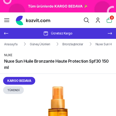
0
Ücretsiz Kargo
Anasayfa
Güneş Ürünleri
Bronzlaştırıcılar
Nuxe Sun Huil
NUXE
Nuxe Sun Huile Bronzante Haute Protection Spf30 150
ml
KARGO BEDAVA
TÜKENDİ