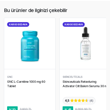
Bu ürünler de ilginizi çekebilir
KARGO BEDAVA
KARGO BEDAVA
GNC
SKINCEUTICALS
GNC L-Carnitine 1000 mg 60
Skinceuticals Retexturing
Tablet
Activator Cilt Bakım Serumu 30 ml
4,5
(
4
)
3.600 TL
6.999,90 TL
%
12
%
41