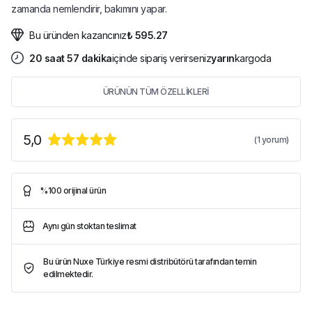
zamanda nemlendirir, bakımını yapar.
Bu üründen kazancınız
₺ 595.27
20
saat
57
dakika
içinde sipariş verirseniz
yarın
kargoda
ÜRÜNÜN TÜM ÖZELLİKLERİ
5,0
(
1
yorum)
%100 orijinal ürün
Aynı gün stoktan teslimat
Bu ürün Nuxe Türkiye resmi distribütörü tarafından temin
edilmektedir.