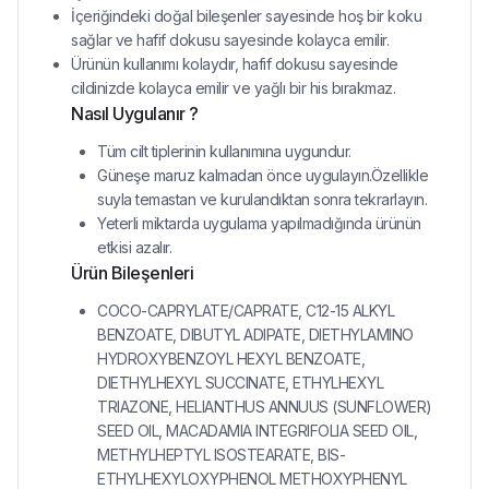
İçeriğindeki doğal bileşenler sayesinde hoş bir koku
sağlar ve hafif dokusu sayesinde kolayca emilir.
Ürünün kullanımı kolaydır, hafif dokusu sayesinde
cildinizde kolayca emilir ve yağlı bir his bırakmaz.
Nasıl Uygulanır ?
Tüm cilt tiplerinin kullanımına uygundur.
Güneşe maruz kalmadan önce uygulayın.Özellikle
suyla temastan ve kurulandıktan sonra tekrarlayın.
Yeterli miktarda uygulama yapılmadığında ürünün
etkisi azalır.
Ürün Bileşenleri
COCO-CAPRYLATE/CAPRATE, C12-15 ALKYL
BENZOATE, DIBUTYL ADIPATE, DIETHYLAMINO
HYDROXYBENZOYL HEXYL BENZOATE,
DIETHYLHEXYL SUCCINATE, ETHYLHEXYL
TRIAZONE, HELIANTHUS ANNUUS (SUNFLOWER)
SEED OIL, MACADAMIA INTEGRIFOLIA SEED OIL,
METHYLHEPTYL ISOSTEARATE, BIS-
ETHYLHEXYLOXYPHENOL METHOXYPHENYL