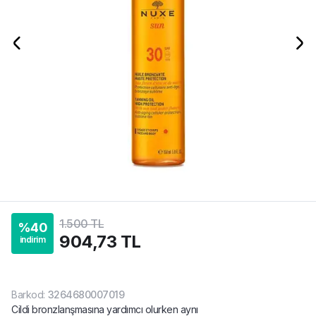
1.500 TL
%
40
904,73 TL
indirim
Barkod
:
3264680007019
Cildi bronzlanşmasına yardımcı olurken aynı