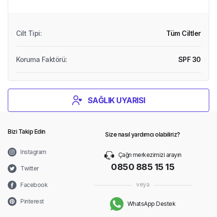
Cilt Tipi
:
Tüm Ciltler
Koruma Faktörü
:
SPF 30
SAĞLIK UYARISI
Bizi Takip Edin
Size nasıl yardımcı olabiliriz?
Instagram
Çağrı merkezimizi arayın
0850 885 15 15
Twitter
veya
Facebook
Pinterest
WhatsApp Destek