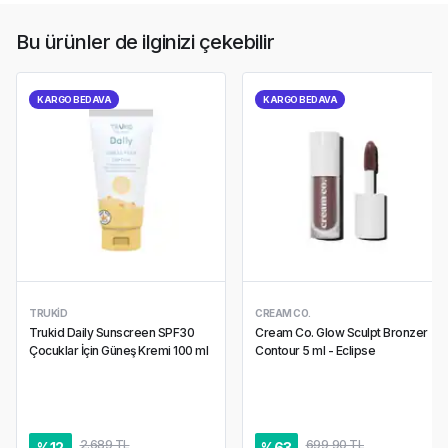
Bu ürünler de ilginizi çekebilir
KARGO BEDAVA
KARGO BEDAVA
TRUKID
CREAM CO.
Trukid Daily Sunscreen SPF30
Cream Co. Glow Sculpt Bronzer
Çocuklar İçin Güneş Kremi 100 ml
Contour 5 ml - Eclipse
2.689 TL
699,90 TL
%
12
%
63