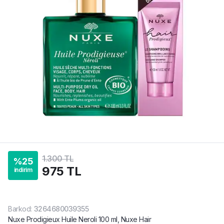
1.300 TL
%
25
975 TL
indirim
Barkod
:
3264680039355
Nuxe Prodigieux Huile Neroli 100 ml, Nuxe Hair