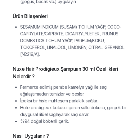
(göğüs, bacak vb.) uygulayın.
Ürün Bileşenleri
SESAMUM INDICUM (SUSAM) TOHUM YAĞI*, COCO-
CAPRYLATE/CAPRATE, DICAPRYLYLETER, PRUNUS
DOMESTICA TOHUM YAĞI*, PARFUM/KOKU,
TOKOFEROL, LINALOOL, LİMONEN, CITRAL, GERANIOL
[N2219/A].
Nuxe Hair Prodigieux Şampuan 30 ml Özellikleri
Nelerdir ?
Fermente edilmiş pembe kamelya yağı ile saçı
ağırlaştırmadan temizler ve besler.
İpeksi bir hisle muhteşem parlaklık sağlar.
Huile prodigieux kokusu içeren sütlü dokusu, gerçek bir
duygusal ritüel sağlayarak saçı sarar.
%94 doğal kökenli içerik.
Nasıl Uygulanır ?