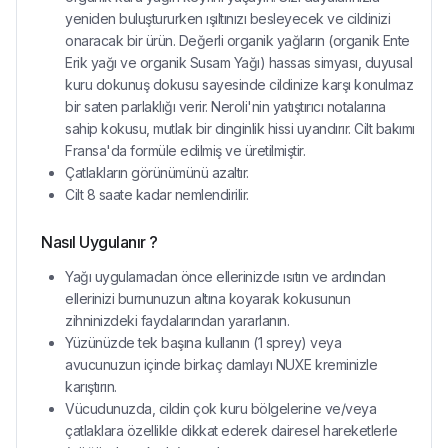
yeniden buluştururken ışıltınızı besleyecek ve cildinizi
onaracak bir ürün. Değerli organik yağların (organik Ente
Erik yağı ve organik Susam Yağı) hassas simyası, duyusal
kuru dokunuş dokusu sayesinde cildinize karşı konulmaz
bir saten parlaklığı verir. Neroli'nin yatıştırıcı notalarına
sahip kokusu, mutlak bir dinginlik hissi uyandırır. Cilt bakımı
Fransa'da formüle edilmiş ve üretilmiştir.
Çatlakların görünümünü azaltır.
Cilt 8 saate kadar nemlendirilir.
Nasıl Uygulanır ?
Yağı uygulamadan önce ellerinizde ısıtın ve ardından
ellerinizi burnunuzun altına koyarak kokusunun
zihninizdeki faydalarından yararlanın.
Yüzünüzde tek başına kullanın (1 sprey) veya
avucunuzun içinde birkaç damlayı NUXE kreminizle
karıştırın.
Vücudunuzda, cildin çok kuru bölgelerine ve/veya
çatlaklara özellikle dikkat ederek dairesel hareketlerle