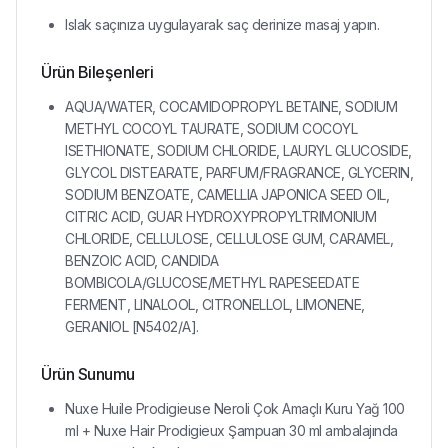
Islak saçınıza uygulayarak saç derinize masaj yapın.
Ürün Bileşenleri
AQUA/WATER, COCAMIDOPROPYL BETAINE, SODIUM
METHYL COCOYL TAURATE, SODIUM COCOYL
ISETHIONATE, SODIUM CHLORIDE, LAURYL GLUCOSIDE,
GLYCOL DISTEARATE, PARFUM/FRAGRANCE, GLYCERIN,
SODIUM BENZOATE, CAMELLIA JAPONICA SEED OIL,
CITRIC ACID, GUAR HYDROXYPROPYLTRIMONIUM
CHLORIDE, CELLULOSE, CELLULOSE GUM, CARAMEL,
BENZOIC ACID, CANDIDA
BOMBICOLA/GLUCOSE/METHYL RAPESEEDATE
FERMENT, LINALOOL, CITRONELLOL, LIMONENE,
GERANIOL [N5402/A].
Ürün Sunumu
Nuxe Huile Prodigieuse Neroli Çok Amaçlı Kuru Yağ 100
ml + Nuxe Hair Prodigieux Şampuan 30 ml ambalajında