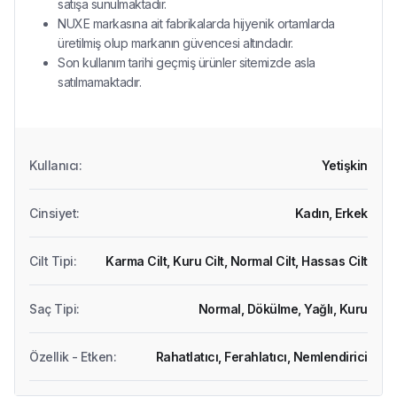
satışa sunulmaktadır.
NUXE markasına ait fabrikalarda hijyenik ortamlarda
üretilmiş olup markanın güvencesi altındadır.
Son kullanım tarihi geçmiş ürünler sitemizde asla
satılmamaktadır.
Kullanıcı
:
Yetişkin
Cinsiyet
:
Kadın,
Erkek
Cilt Tipi
:
Karma Cilt,
Kuru Cilt,
Normal Cilt,
Hassas Cilt
Saç Tipi
:
Normal,
Dökülme,
Yağlı,
Kuru
Özellik - Etken
:
Rahatlatıcı,
Ferahlatıcı,
Nemlendirici