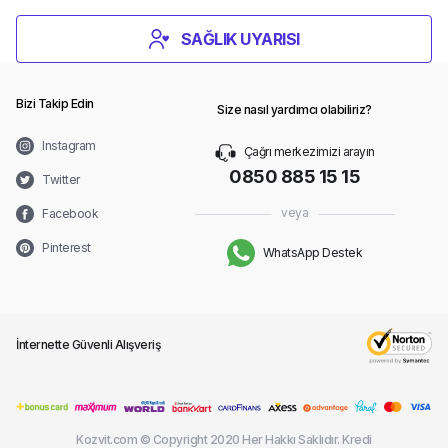
SAĞLIK UYARISI
Bizi Takip Edin
Size nasıl yardımcı olabiliriz?
Instagram
Çağrı merkezimizi arayın
0850 885 15 15
Twitter
veya
Facebook
Pinterest
WhatsApp Destek
İnternette Güvenli Alışveriş
Kozvit.com © Copyright 2020 Her Hakkı Saklıdır. Kredi