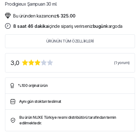
Prodigieux Şampuan 30 ml.
Bu üründen kazancınız
₺ 325.00
8
saat
46
dakika
içinde sipariş verirseniz
bugün
kargoda
ÜRÜNÜN TÜM ÖZELLİKLERİ
3,0
(
1
yorum)
%100 orijinal ürün
Aynı gün stoktan teslimat
Bu ürün NUXE Türkiye resmi distribütörü tarafından temin
edilmektedir.