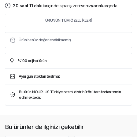
30
saat
11
dakika
içinde sipariş verirseniz
yarın
kargoda
ÜRÜNÜN TÜM ÖZELLİKLERİ
Ürün henüz değerlendirilmemiş
%100 orijinal ürün
Aynı gün stoktan teslimat
Bu ürün NOUPLUS Türkiye resmi distribütörü tarafından temin
edilmektedir.
Bu ürünler de ilginizi çekebilir