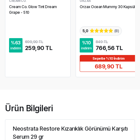
CREAM CO.
ORZAX
Cream Co. Glow Tint Dream
Orzax Ocean Mummy 30 Kapsül
Grape - 510
5,0
(
8
)
699,90 TL
849 TL
%
63
%
10
259,90 TL
766,56 TL
indirim
indirim
Sepette %10 İndirim
689,90 TL
Ürün Bilgileri
Neostrata Restore Kızarıklık Görünümü Karşıtı
Serum 29 gr