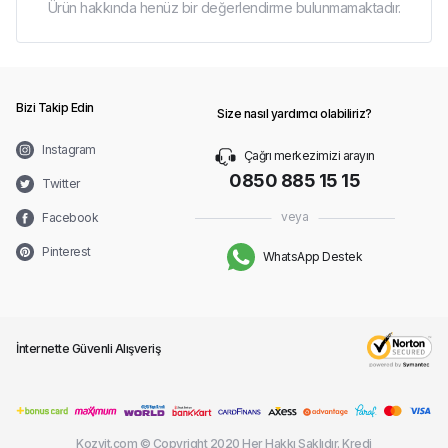
Ürün hakkında henüz bir değerlendirme bulunmamaktadır.
Bizi Takip Edin
Size nasıl yardımcı olabiliriz?
Instagram
Çağrı merkezimizi arayın
0850 885 15 15
Twitter
veya
Facebook
Pinterest
WhatsApp Destek
İnternette Güvenli Alışveriş
Kozvit.com © Copyright 2020 Her Hakkı Saklıdır. Kredi