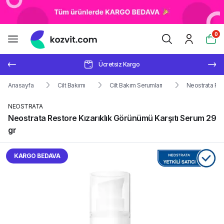
0
Ücretsiz Kargo
Anasayfa
Cilt Bakımı
Cilt Bakım Serumları
Neostrata Res
NEOSTRATA
Neostrata Restore Kızarıklık Görünümü Karşıtı Serum 29
gr
KARGO BEDAVA