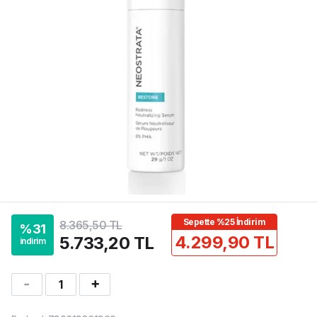
Sepette %25 İndirim
8.365,50 TL
%
31
4.299,90 TL
5.733,20 TL
indirim
1