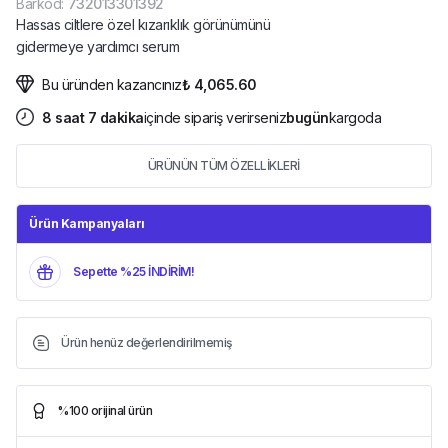
Barkod
:
732013301392
Hassas ciltlere özel kızarıklık görünümünü
gidermeye yardımcı serum
Bu üründen kazancınız
₺ 4,065.60
8
saat
7
dakika
içinde sipariş verirseniz
bugün
kargoda
ÜRÜNÜN TÜM ÖZELLİKLERİ
Ürün Kampanyaları
Sepette %25 İNDİRİM!
Ürün henüz değerlendirilmemiş
%100 orijinal ürün