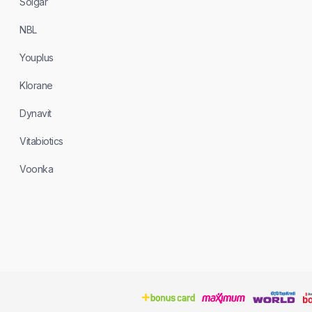
Solgar
NBL
Youplus
Klorane
Dynavit
Vitabiotics
Voonka