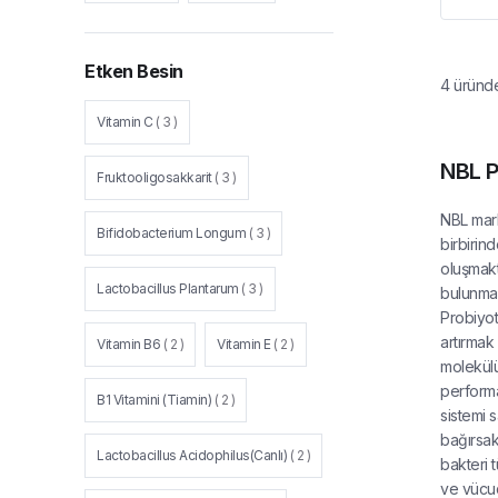
Etken Besin
4
üründ
Vitamin C
(
3
)
NBL P
Fruktooligosakkarit
(
3
)
NBL marka
Bifidobacterium Longum
(
3
)
birbirin
oluşmakt
Lactobacillus Plantarum
(
3
)
bulunmak
Probiyoti
artırmak 
Vitamin B6
(
2
)
Vitamin E
(
2
)
molekülü 
performa
B1 Vitamini (Tiamin)
(
2
)
sistemi s
bağırsak 
Lactobacillus Acidophilus(Canlı)
(
2
)
bakteri 
ve vücud