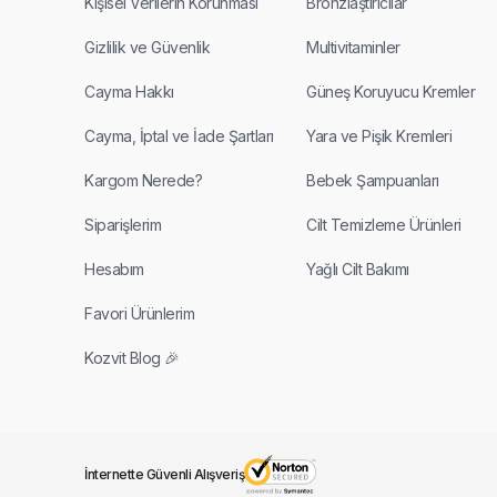
Kişisel Verilerin Korunması
Bronzlaştırıcılar
Gizlilik ve Güvenlik
Multivitaminler
Cayma Hakkı
Güneş Koruyucu Kremler
Cayma, İptal ve İade Şartları
Yara ve Pişik Kremleri
Kargom Nerede?
Bebek Şampuanları
Siparişlerim
Cilt Temizleme Ürünleri
Hesabım
Yağlı Cilt Bakımı
Favori Ürünlerim
Kozvit Blog 🎉
İnternette Güvenli Alışveriş