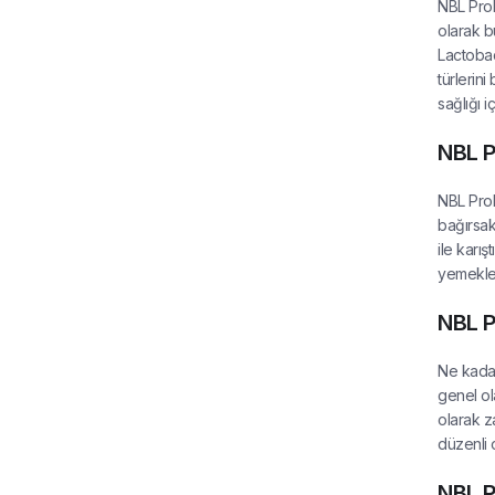
NBL Probi
Lactobacillus Casei
(
1
)
olarak b
Lactobac
türlerini
sağlığı i
NBL P
NBL Prob
bağırsak
ile karı
yemekler
NBL P
Ne kadar 
genel ol
olarak z
düzenli 
NBL P