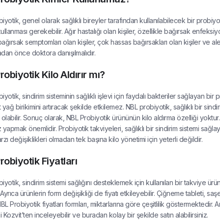
iyotik, genel olarak sağlıklı bireyler tarafından kullanılabilecek bir probiyo
kullanması gerekebilir. Ağır hastalığı olan kişiler, özellikle bağırsak enfek
bağırsak semptomları olan kişiler, çok hassas bağırsakları olan kişiler ve ale
dan önce doktora danışılmalıdır.
obiyotik Kilo Aldırır mı?
yotik, sindirim sisteminin sağlıklı işlevi için faydalı bakteriler sağlayan bir
 yağ birikimini artıracak şekilde etkilemez. NBL probiyotik, sağlıklı bir sin
 olabilir. Sonuç olarak, NBL Probiyotik ürününün kilo aldırma özelliği yoktur
 yapmak önemlidir. Probiyotik takviyeleri, sağlıklı bir sindirim sistemi sağ
zı değişiklikleri olmadan tek başına kilo yönetimi için yeterli değildir.
robiyotik Fiyatları
iyotik, sindirim sistemi sağlığını desteklemek için kullanılan bir takviye ürü
 Ayrıca ürünlerin form değişikliği de fiyatı etkileyebilir. Çiğneme tableti, saşe,
 NBL Probiyotik fiyatları formları, miktarlarına göre çeşitlilik göstermektedi
i Kozvit’ten inceleyebilir ve buradan kolay bir şekilde satın alabilirsiniz.