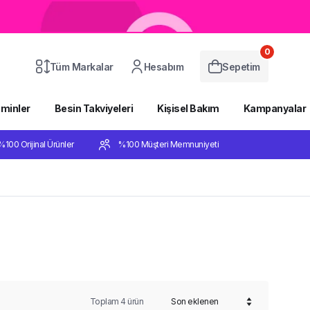
0
Tüm Markalar
Hesabım
Sepetim
aminler
Besin Takviyeleri
Kişisel Bakım
Kampanyalar
%100 Orijinal Ürünler
%100 Müşteri Memnuniyeti
Toplam
4
ürün