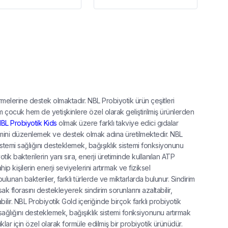
sürmelerine destek olmaktadır. NBL Probiyotik ürün çeşitleri
em çocuk hem de yetişkinlere özel olarak geliştirilmiş ürünlerden
BL Probiyotik Kids
olmak üzere farklı takviye edici gıdalar
temini düzenlemek ve destek olmak adına üretilmektedir. NBL
 sistemi sağlığını desteklemek, bağışıklık sistemi fonksiyonunu
otik bakterilerin yanı sıra, enerji üretiminde kullanılan ATP
p kişilerin enerji seviyelerini artırmak ve fiziksel
lunan bakteriler, farklı türlerde ve miktarlarda bulunur. Sindirim
sak florasını destekleyerek sindirim sorunlarını azaltabilir,
bilir. NBL Probiyotik Gold içeriğinde birçok farklı probiyotik
 sağlığını desteklemek, bağışıklık sistemi fonksiyonunu artırmak
klar için özel olarak formüle edilmiş bir probiyotik ürünüdür.