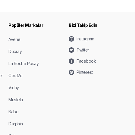
Popüler Markalar
Bizi Takip Edin
Instagram
Avene
Twitter
Ducray
Facebook
La Roche Posay
Pinterest
er
CeraVe
Vichy
Mustela
Babe
Darphin