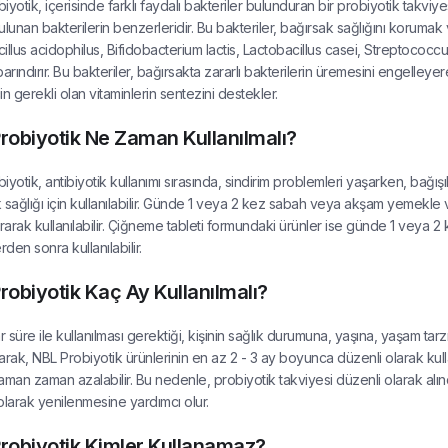
yotik, içerisinde farklı faydalı bakteriler bulunduran bir probiyotik takviyes
ulunan bakterilerin benzerleridir. Bu bakteriler, bağırsak sağlığını korumak
illus acidophilus, Bifidobacterium lactis, Lactobacillus casei, Streptococc
 barındırır. Bu bakteriler, bağırsakta zararlı bakterilerin üremesini engelleyere
çin gerekli olan vitaminlerin sentezini destekler.
robiyotik Ne Zaman Kullanılmalı?
iyotik, antibiyotik kullanımı sırasında, sindirim problemleri yaşarken, bağış
 sağlığı için kullanılabilir. Günde 1 veya 2 kez sabah veya akşam yemekl
ştırarak kullanılabilir. Çiğneme tableti formundaki ürünler ise günde 1 vey
den sonra kullanılabilir.
robiyotik Kaç Ay Kullanılmalı?
süre ile kullanılması gerektiği, kişinin sağlık durumuna, yaşına, yaşam tarzı
arak, NBL Probiyotik ürünlerinin en az 2 - 3 ay boyunca düzenli olarak kullan
aman zaman azalabilir. Bu nedenle, probiyotik takviyesi düzenli olarak alındığ
olarak yenilenmesine yardımcı olur.
robiyotik Kimler Kullanamaz?