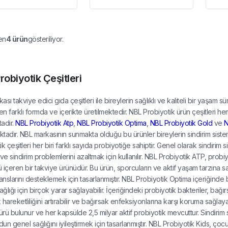
en
4
ürün
gösteriliyor.
robiyotik Çeşitleri
sı takviye edici gıda çeşitleri ile bireylerin sağlıklı ve kaliteli bir yaşam 
den farklı formda ve içerikte üretilmektedir. NBL Probiyotik ürün çeşitleri h
adır.
NBL Probiyotik Atp
,
NBL Probiyotik Optima
,
NBL Probiyotik Gold
ve
N
tadır. NBL markasının sunmakta olduğu bu ürünler bireylerin sindirim sis
k çeşitleri her biri farklı sayıda probiyotiğe sahiptir. Genel olarak sindirim
ve sindirim problemlerini azaltmak için kullanılır. NBL Probiyotik ATP, probiy
içeren bir takviye ürünüdür. Bu ürün, sporcuların ve aktif yaşam tarzına sahi
nslarını desteklemek için tasarlanmıştır. NBL Probiyotik Optima içeriğinde bu
ağlığı için birçok yarar sağlayabilir. İçeriğindeki probiyotik bakteriler, bağır
hareketliliğini artırabilir ve bağırsak enfeksiyonlarına karşı koruma sağlaya
türü bulunur ve her kapsülde 2,5 milyar aktif probiyotik mevcuttur. Sindirim
un genel sağlığını iyileştirmek için tasarlanmıştır. NBL Probiyotik Kids, çocu