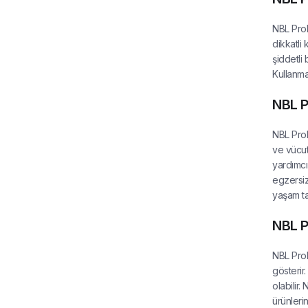
NBL Prob
dikkatli 
şiddetli 
Kullanma
NBL Pr
NBL Probi
ve vücut
yardımcı
egzersiz
yaşam tar
NBL P
NBL Prob
gösterir.
olabilir.
ürünlerin