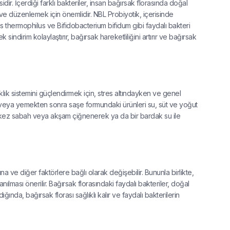
idir. İçerdiği farklı bakteriler, insan bağırsak florasında doğal
 ve düzenlemek için önemlidir. NBL Probiyotik, içerisinde
us thermophilus ve Bifidobacterium bifidum gibi faydalı bakteri
k sindirim kolaylaştırır, bağırsak hareketliliğini artırır ve bağırsak
ıklık sistemini güçlendirmek için, stres altındayken ve genel
e veya yemekten sonra saşe formundaki ürünleri su, süt ve yoğut
a 2 kez sabah veya akşam çiğnenerek ya da bir bardak su ile
na ve diğer faktörlere bağlı olarak değişebilir. Bununla birlikte,
ılması önerilir. Bağırsak florasındaki faydalı bakteriler, doğal
ında, bağırsak florası sağlıklı kalır ve faydalı bakterilerin