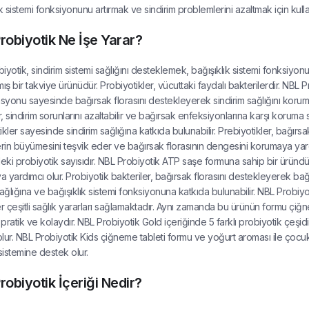
k sistemi fonksiyonunu artırmak ve sindirim problemlerini azaltmak için kullanı
robiyotik Ne İşe Yarar?
iyotik, sindirim sistemi sağlığını desteklemek, bağışıklık sistemi fonksiyonu
ış bir takviye ürünüdür. Probiyotikler, vücuttaki faydalı bakterilerdir. NBL Pr
yonu sayesinde bağırsak florasını destekleyerek sindirim sağlığını korumaya 
lir, sindirim sorunlarını azaltabilir ve bağırsak enfeksiyonlarına karşı korum
kler sayesinde sindirim sağlığına katkıda bulunabilir. Prebiyotikler, bağırsak f
erin büyümesini teşvik eder ve bağırsak florasının dengesini korumaya yardım
eki probiyotik sayısıdır. NBL Probiyotik ATP saşe formuna sahip bir üründür. 
yardımcı olur. Probiyotik bakteriler, bağırsak florasını destekleyerek bağırsak
sağlığına ve bağışıklık sistemi fonksiyonuna katkıda bulunabilir. NBL Probiyo
er çeşitli sağlık yararları sağlamaktadır. Aynı zamanda bu ürünün formu çi
pratik ve kolaydır. NBL Probiyotik Gold içeriğinde 5 farklı probiyotik çeşidi,
lur. NBL Probiyotik Kids çiğneme tableti formu ve yoğurt aroması ile çocukl
 sistemine destek olur.
robiyotik İçeriği Nedir?