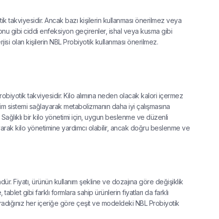
tik takviyesidir. Ancak bazı kişilerin kullanması önerilmez veya
siyonu gibi ciddi enfeksiyon geçirenler, ishal veya kusma gibi
rjisi olan kişilerin NBL Probiyotik kullanması önerilmez.
 probiyotik takviyesidir. Kilo alımına neden olacak kalori içermez
dirim sistemi sağlayarak metabolizmanın daha iyi çalışmasına
. Sağlıklı bir kilo yönetimi için, uygun beslenme ve düzenli
layarak kilo yönetimine yardımcı olabilir, ancak doğru beslenme ve
ndür. Fiyatı, ürünün kullanım şekline ve dozajına göre değişiklik
 tablet gibi farklı formlara sahip ürünlerin fiyatları da farklı
r. Aradığınız her içeriğe göre çeşit ve modeldeki NBL Probiyotik