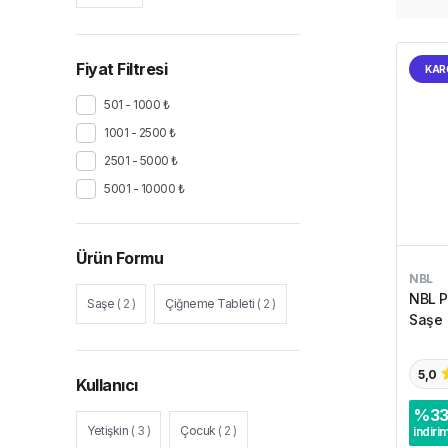
Fiyat Filtresi
KAR
501 - 1000 ₺
1001 - 2500 ₺
2501 - 5000 ₺
5001 - 10000 ₺
Ürün Formu
NBL
NBL P
Saşe
(
2
)
Çiğneme Tableti
(
2
)
Saşe
5,0
Kullanıcı
%
3
Yetişkin
(
3
)
Çocuk
(
2
)
indiri