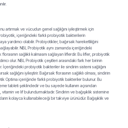
lır.
nu artırmak ve vücudun genel sağlığını iyileştirmek için
obiyotik, içeriğindeki farklı probiyotik bakterilerin
yardımcı olabilir. Probiyotikler, bağırsak hareketliliğini
a sağlayabilir. NBL Probiyotik aynı zamanda içeriğindeki
lorasının sağlıklı kalmasını sağlayan liflerdir. Bu lifler, probiyotik
cı olur. NBL Probiyotik çeşitleri arasındaki fark her birinin
İçeriğindeki probiyotik bakteriler ile sindirim sistemi sağlığını
 sağlığını iyileştirir. Bağırsak florasının sağlıklı olması, sindirim
tik Optima içeriğinde farklı probiyotik bakteriler bulunur. Bu
ğneme tableti şeklindedir ve bu sayede kullanım açısından
 vitamin ve lif bulundurmaktadır. Sindirim ve bağışıklık sistemine
arın kolayca kullanabileceği bir takviye ürünüdür. Bağışıklık ve