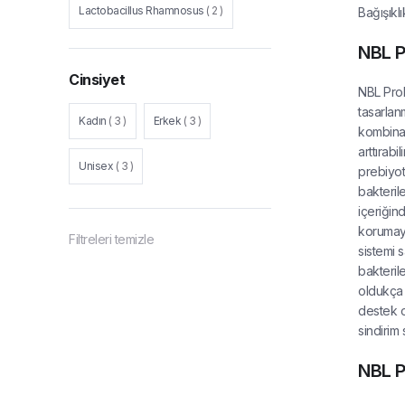
Lactobacillus Rhamnosus
(
2
)
Bağışıklı
NBL P
Vitamin B2
(
2
)
Cinsiyet
NBL Prob
Bifidobacterium Lactis
(
2
)
tasarlanm
Kadın
(
3
)
Erkek
(
3
)
kombinas
Enterococcus Faecium
(
2
)
arttırabi
Unisex
(
3
)
prebiyoti
bakteril
Galaktooligosakkarit
(
2
)
içeriğind
korumaya 
Probiyotik
(
1
)
Vitamin A
(
1
)
Filtreleri temizle
sistemi 
bakteril
Bifidobacterium Breve
(
1
)
oldukça 
destek o
Streptococcus Thermophillus
(
1
)
sindirim
NBL P
Bifidobacterium Bifidum
(
1
)