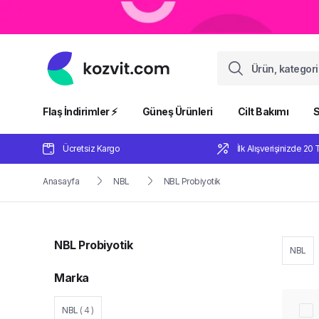
Flaş İndirimler ⚡️
Güneş Ürünleri
Cilt Bakımı
S
Ücretsiz Kargo
İlk Alışverişinizde 20 
Anasayfa
NBL
NBL Probiyotik
NBL Probiyotik
NBL
Marka
NBL
(
4
)