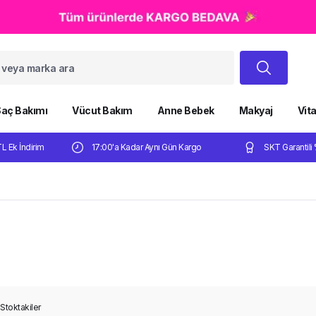
aç Bakımı
Vücut Bakım
Anne Bebek
Makyaj
Vit
TL Ek İndirim
17:00'a Kadar Aynı Gün Kargo
SKT Garantili 
Stoktakiler