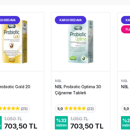
GO BEDAVA
KARGO BEDAVA
KA
FL
NBL
NBL
robiotic Gold 20
NBL Probiotic Optima 30
NBL 
Çiğneme Tableti
(
25
)
5,0
(
22
)
5,0
1.050 TL
1.050 TL
3
%
33
%
2
703,50 TL
703,50 TL
m
indirim
indir