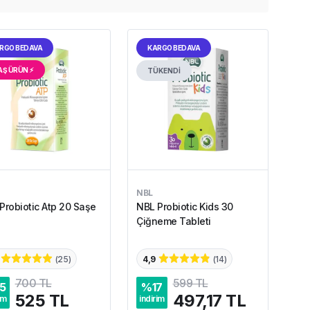
RGO BEDAVA
KARGO BEDAVA
AŞ ÜRÜN ⚡︎
TÜKENDİ
NBL
Probiotic Atp 20 Saşe
NBL Probiotic Kids 30
Çiğneme Tableti
(
25
)
4,9
(
14
)
700 TL
599 TL
5
%
17
525 TL
497,17 TL
im
indirim