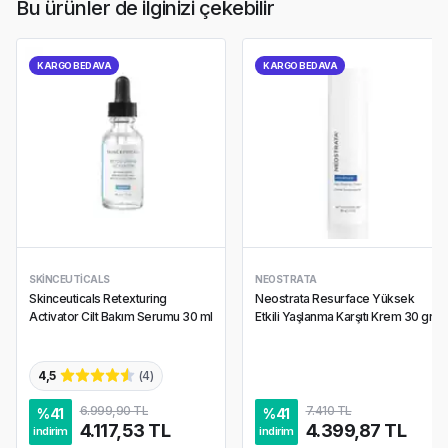
Bu ürünler de ilginizi çekebilir
KARGO BEDAVA
KARGO BEDAVA
SKINCEUTICALS
NEOSTRATA
Skinceuticals Retexturing
Neostrata Resurface Yüksek
Activator Cilt Bakım Serumu 30 ml
Etkili Yaşlanma Karşıtı Krem 30 gr
4,5
(
4
)
6.999,90 TL
7.410 TL
%
41
%
41
4.117,53 TL
4.399,87 TL
indirim
indirim