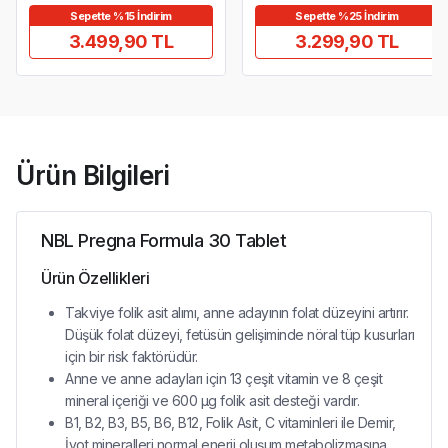
Sepette %15 İndirim
Sepette %25 İndirim
3.499,90 TL
3.299,90 TL
Ürün Bilgileri
NBL Pregna Formula 30 Tablet
Ürün Özellikleri
Takviye folik asit alımı, anne adayının folat düzeyini artırır.
Düşük folat düzeyi, fetüsün gelişiminde nöral tüp kusurları
için bir risk faktörüdür.
Anne ve anne adayları için 13 çeşit vitamin ve 8 çeşit
mineral içeriği ve 600 µg folik asit desteği vardır.
B1, B2, B3, B5, B6, B12, Folik Asit, C vitaminleri ile Demir,
İyot mineralleri normal enerji oluşum metabolizmasına