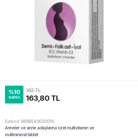
182 TL
%
10
163,80 TL
indirim
Barkod
:
8699540020016
Anneler ve anne adaylarına özel multivitamin ve
multimineral tablet