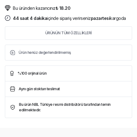
Bu üründen kazancınız
₺ 18.20
44
saat
4
dakika
içinde sipariş verirseniz
pazartesi
kargoda
ÜRÜNÜN TÜM ÖZELLİKLERİ
Ürün henüz değerlendirilmemiş
%100 orijinal ürün
Aynı gün stoktan teslimat
Bu ürün NBL Türkiye resmi distribütörü tarafından temin
edilmektedir.