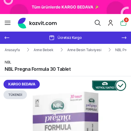
0
Ücretsiz Kargo
Anasayfa
Anne Bebek
Anne Besin Takviyesi
NBL Pregn
NBL
NBL Pregna Formula 30 Tablet
KARGO BEDAVA
TÜKENDİ