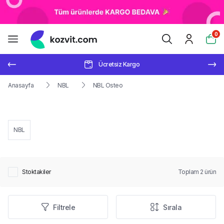
0
Ücretsiz Kargo
Anasayfa
NBL
NBL Osteo
NBL
Stoktakiler
Toplam
2
ürün
Filtrele
Sırala