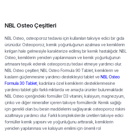
NBL Osteo Çeşitleri
NBL Osteo, osteoporoz tedavisi için kullanılan takviye edici bir gıda
ürünüdür. Osteoporoz, kemik yoğunluğunun azalması ve kemiklerin
kırılgan hale gelmesiyle karakterize edilmiş bir kemik hastalığıdır. NBL
Osteo, kemiklerin yeniden yapılanmasını ve kemik yoğunluğunun
artmasını teşvik ederek osteoporozu tedavi etmeye yardımcı olur.
NBL Osteo çeşitleri; NBL Osteo Formula 90 Tablet, kemiklerin ve
kasların güçlenmesine yardımcı destekleyici tablet ve
NBL Osteo
Formula 30 Tablet
, kadınlara özel kemiklerin desteklenmesine
yardımcı tablet gibi farklı miktarda ve amaçta ürünler bulunmaktadır.
NBL Osteo içeriğindeki formüller D3 vitamini, kalsiyum, magnezyum,
çinko ve diğer mineraller içeren takviye formüllerdir. Kemik sağlığı
için gerekli olan bu besin maddelerini sağlayarak osteoporoz riskini
azaltmaya yardımcı olur. Farklı komplekslerde üretilen takviye edici
formüller kemik yapısını ve yoğunluğunu arttırarak, kemiklerin
yeniden yapılanması ve kalsiyum emilimi için önemli rol