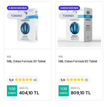
KARGO BEDAVA
KARGO BEDAVA
TÜKENDİ
TÜKENDİ
NBL
NBL
NBL Osteo Formula 30 Tablet
NBL Osteo Formula 90 Tablet
5,0
(
4
)
5,0
(
1
)
449 TL
899 TL
%
10
%
10
404,10 TL
809,10 TL
indirim
indirim