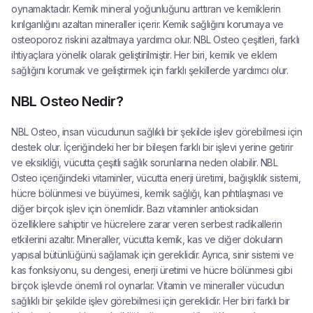
oynamaktadır. Kemik mineral yoğunluğunu arttıran ve kemiklerin
kırılganlığını azaltan mineraller içerir. Kemik sağlığını korumaya ve
osteoporoz riskini azaltmaya yardımcı olur. NBL Osteo çeşitleri, farklı
ihtiyaçlara yönelik olarak geliştirilmiştir. Her biri, kemik ve eklem
sağlığını korumak ve geliştirmek için farklı şekillerde yardımcı olur.
NBL Osteo Nedir?
NBL Osteo, insan vücudunun sağlıklı bir şekilde işlev görebilmesi için
destek olur. İçeriğindeki her bir bileşen farklı bir işlevi yerine getirir
ve eksikliği, vücutta çeşitli sağlık sorunlarına neden olabilir. NBL
Osteo içeriğindeki vitaminler, vücutta enerji üretimi, bağışıklık sistemi,
hücre bölünmesi ve büyümesi, kemik sağlığı, kan pıhtılaşması ve
diğer birçok işlev için önemlidir. Bazı vitaminler antioksidan
özelliklere sahiptir ve hücrelere zarar veren serbest radikallerin
etkilerini azaltır. Mineraller, vücutta kemik, kas ve diğer dokuların
yapısal bütünlüğünü sağlamak için gereklidir. Ayrıca, sinir sistemi ve
kas fonksiyonu, su dengesi, enerji üretimi ve hücre bölünmesi gibi
birçok işlevde önemli rol oynarlar. Vitamin ve mineraller vücudun
sağlıklı bir şekilde işlev görebilmesi için gereklidir. Her biri farklı bir