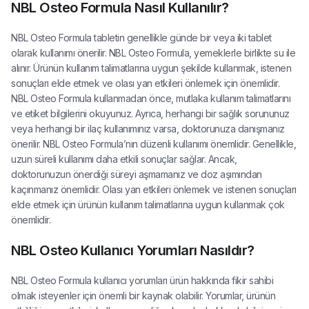
NBL Osteo Formula Nasıl Kullanılır?
NBL Osteo Formula tabletin genellikle günde bir veya iki tablet
olarak kullanımı önerilir. NBL Osteo Formula, yemeklerle birlikte su ile
alınır. Ürünün kullanım talimatlarına uygun şekilde kullanmak, istenen
sonuçları elde etmek ve olası yan etkileri önlemek için önemlidir.
NBL Osteo Formula kullanmadan önce, mutlaka kullanım talimatlarını
ve etiket bilgilerini okuyunuz. Ayrıca, herhangi bir sağlık sorununuz
veya herhangi bir ilaç kullanımınız varsa, doktorunuza danışmanız
önerilir. NBL Osteo Formula’nın düzenli kullanımı önemlidir. Genellikle,
uzun süreli kullanımı daha etkili sonuçlar sağlar. Ancak,
doktorunuzun önerdiği süreyi aşmamanız ve doz aşımından
kaçınmanız önemlidir. Olası yan etkileri önlemek ve istenen sonuçları
elde etmek için ürünün kullanım talimatlarına uygun kullanmak çok
önemlidir.
NBL Osteo Kullanıcı Yorumları Nasıldır?
NBL Osteo Formula kullanıcı yorumları ürün hakkında fikir sahibi
olmak isteyenler için önemli bir kaynak olabilir. Yorumlar, ürünün