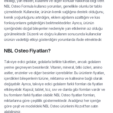
etkililiği, yan etkileri, kullanımı ve diğer konular hakkında bilgi verir.
NBL Osteo Formula kullanıcı yorumları, genellikle olumlu bir tablo
çizmektedir. Kullanıcılar, ürünün kemik sağlığına destek olduğunu,
kemik yoğunluğunu artırdığını, eklem ağrılarını azalttığını ve kas
fonksiyonlarını geliştirdiğini belirtmektedirler. Ayrıca, ürünün
içeriğindeki doğal bileşenler nedeniyle yan etkilerinin az olduğu
görülmektedir. Düzenli ve doğru kullanım sonucunda kullanıcılar
ürünün vadettiği etkiyi gösterdiğini yorumlarda ifade etmektedir.
NBL Osteo Fiyatları?
Takviye edici gıdalar, gıdalarla birlikte tüketilen, ancak gıdaların
yerine geçmeyen besinlerdir. Vitamin, mineral, bitki özleri, amino
asitler, enzimler ve diğer besinler içerebilirler. Bu ürünlerin fiyatları,
içerdikleri bileşenlerin türüne, miktarına ve kalitesine bağlı olarak
değişebilir. Ayrıca, takviye edici gıdaların farklı formları da fiyatları
etkileyebilir. Kapsül, tablet, toz, sıvı ve damla gibi formları vardır ve
bu formların farklı fiyatları olabilir. NBL Osteo fiyatları formları,
miktarlarına göre çeşitlilik göstermektedir. Aradığınız her içeriğe
göre çeşit ve modeldeki NBL Osteo ürünlerini Kozvit’ten satın
alabilirsiniz.