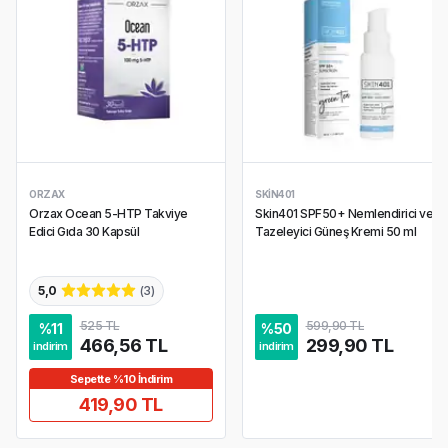
ORZAX
SKIN401
Orzax Ocean 5-HTP Takviye
Skin401 SPF50+ Nemlendirici ve
Edici Gıda 30 Kapsül
Tazeleyici Güneş Kremi 50 ml
5,0
(
3
)
525 TL
599,90 TL
%
11
%
50
466,56 TL
299,90 TL
indirim
indirim
Sepette %10 İndirim
419,90 TL