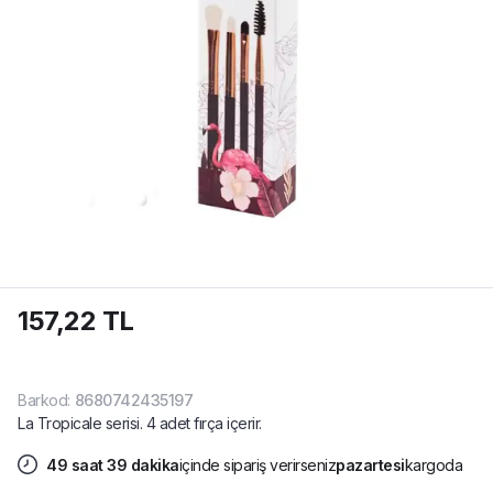
157,22 TL
Barkod
:
8680742435197
La Tropicale serisi. 4 adet fırça içerir.
49
saat
39
dakika
içinde sipariş verirseniz
pazartesi
kargoda