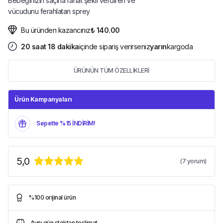
Bebeğinizin saçına rahat şekil verdiren ve
vücudunu ferahlatan sprey
Bu üründen kazancınız
₺ 140.00
20
saat
18
dakika
içinde sipariş verirseniz
yarın
kargoda
ÜRÜNÜN TÜM ÖZELLİKLERİ
Ürün Kampanyaları
Sepette %15 İNDİRİM!
5,0
(
7
yorum)
%100 orijinal ürün
Aynı gün stoktan teslimat