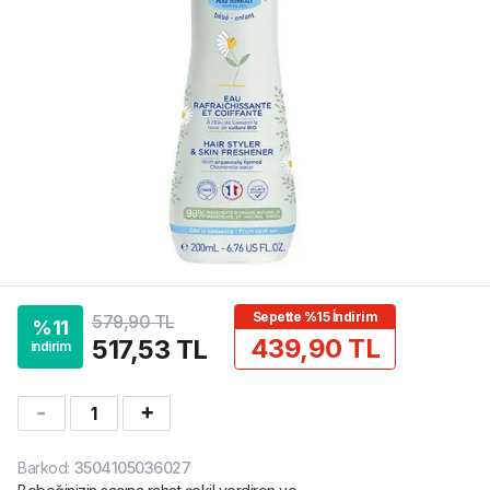
Sepette %15 İndirim
579,90 TL
%
11
439,90 TL
517,53 TL
indirim
1
Barkod
:
3504105036027