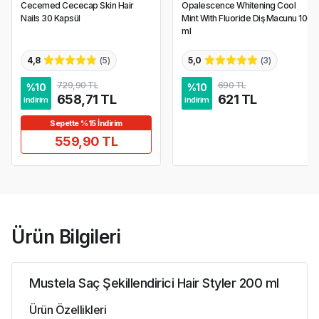
Cecemed Cececap Skin Hair
Opalescence Whitening Cool
Nails 30 Kapsül
Mint With Fluoride Diş Macunu 100
ml
4,8
(
5
)
5,0
(
3
)
729,90 TL
690 TL
%
10
%
10
658,71 TL
621 TL
indirim
indirim
Sepette %15 İndirim
559,90 TL
Ürün Bilgileri
Mustela Saç Şekillendirici Hair Styler 200 ml
Ürün Özellikleri