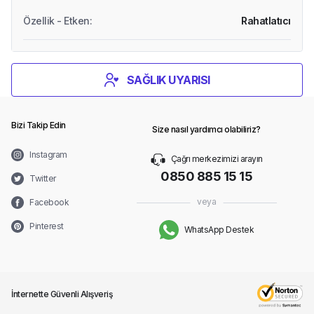
Özellik - Etken
:
Rahatlatıcı
SAĞLIK UYARISI
Bizi Takip Edin
Size nasıl yardımcı olabiliriz?
Instagram
Çağrı merkezimizi arayın
0850 885 15 15
Twitter
veya
Facebook
Pinterest
WhatsApp Destek
İnternette Güvenli Alışveriş