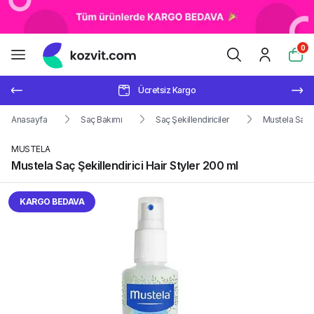
0
Ücretsiz Kargo
Anasayfa
Saç Bakımı
Saç Şekillendiriciler
Mustela Saç Şe
MUSTELA
Mustela Saç Şekillendirici Hair Styler 200 ml
KARGO BEDAVA