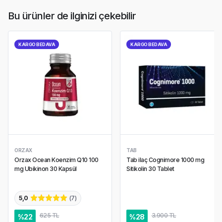
Bu ürünler de ilginizi çekebilir
KARGO BEDAVA
KARGO BEDAVA
ORZAX
TAB
Orzax Ocean Koenzim Q10 100
Tab ilaç Cognimore 1000 mg
mg Ubikinon 30 Kapsül
Sitikolin 30 Tablet
5,0
(
7
)
625 TL
3.900 TL
%
22
%
28