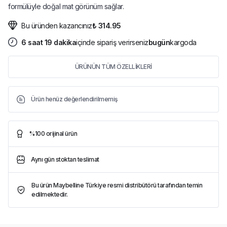
formülüyle doğal mat görünüm sağlar.
Bu üründen kazancınız
₺ 314.95
6
saat
19
dakika
içinde sipariş verirseniz
bugün
kargoda
ÜRÜNÜN TÜM ÖZELLİKLERİ
Ürün henüz değerlendirilmemiş
%100 orijinal ürün
Aynı gün stoktan teslimat
Bu ürün Maybelline Türkiye resmi distribütörü tarafından temin
edilmektedir.