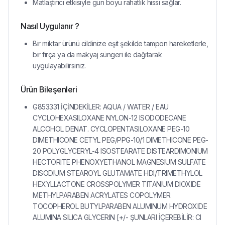
Matlaştırıcı etkisiyle gün boyu rahatlık hissi sağlar.
Nasıl Uygulanır ?
Bir miktar ürünü cildinize eşit şekilde tampon hareketlerle,
bir fırça ya da makyaj süngeri ile dağıtarak
uygulayabilirsiniz.
Ürün Bileşenleri
G853331 İÇİNDEKİLER: AQUA / WATER / EAU
CYCLOHEXASILOXANE NYLON-12 ISODODECANE
ALCOHOL DENAT. CYCLOPENTASILOXANE PEG-10
DIMETHICONE CETYL PEG/PPG-10/1 DIMETHICONE PEG-
20 POLYGLYCERYL-4 ISOSTEARATE DISTEARDIMONIUM
HECTORITE PHENOXYETHANOL MAGNESIUM SULFATE
DISODIUM STEAROYL GLUTAMATE HDI/TRIMETHYLOL
HEXYLLACTONE CROSSPOLYMER TITANIUM DIOXIDE
METHYLPARABEN ACRYLATES COPOLYMER
TOCOPHEROL BUTYLPARABEN ALUMINUM HYDROXIDE
ALUMINA SILICA GLYCERIN [+/- ŞUNLARI İÇEREBİLİR: CI