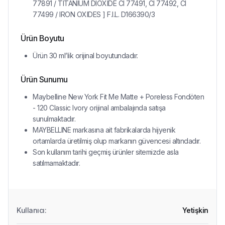
77891 / TITANIUM DIOXIDE CI 77491, CI 77492, CI
77499 / IRON OXIDES ] F.I.L. D166390/3
Ürün Boyutu
Ürün 30 ml’lik orijinal boyutundadır.
Ürün Sunumu
Maybelline New York Fit Me Matte + Poreless Fondöten
- 120 Classic Ivory orijinal ambalajında satışa
sunulmaktadır.
MAYBELLINE markasına ait fabrikalarda hijyenik
ortamlarda üretilmiş olup markanın güvencesi altındadır.
Son kullanım tarihi geçmiş ürünler sitemizde asla
satılmamaktadır.
Kullanıcı
:
Yetişkin