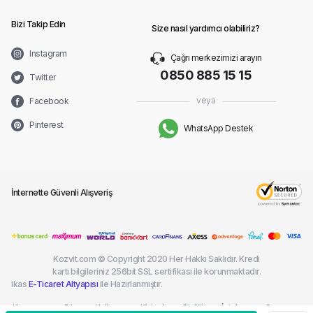
Bizi Takip Edin
Size nasıl yardımcı olabiliriz?
Instagram
Çağrı merkezimizi arayın
0850 885 15 15
Twitter
veya
Facebook
Pinterest
WhatsApp Destek
İnternette Güvenli Alışveriş
Kozvit.com © Copyright 2020 Her Hakkı Saklıdır. Kredi
kartı bilgileriniz 256bit SSL sertifikası ile korunmaktadır.
ikas
E-Ticaret Altyapısı
ile Hazırlanmıştır.
Kargom
Sık
Kullanım
Kişisel
Gizlilik
İptal ve
Çerez