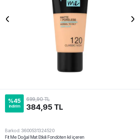
699,90 TL
%
45
384,95 TL
indirim
Barkod
:
3600531324520
Fit Me Doğal Mat Etkili Fondöten kil içeren