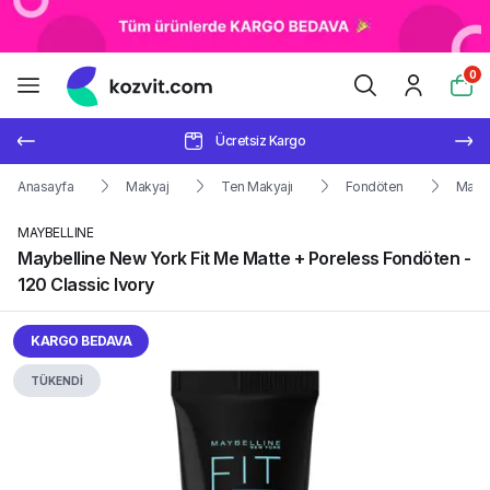
0
Ücretsiz Kargo
Anasayfa
Makyaj
Ten Makyajı
Fondöten
Maybe
MAYBELLINE
Maybelline New York Fit Me Matte + Poreless Fondöten -
120 Classic Ivory
KARGO BEDAVA
TÜKENDİ