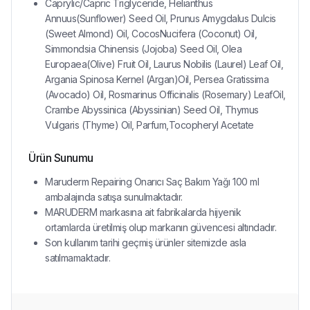
Caprylic/Capric Triglyceride, Helianthus
Annuus(Sunflower) Seed Oil, Prunus Amygdalus Dulcis
(Sweet Almond) Oil, CocosNucifera (Coconut) Oil,
Simmondsia Chinensis (Jojoba) Seed Oil, Olea
Europaea(Olive) Fruit Oil, Laurus Nobilis (Laurel) Leaf Oil,
Argania Spinosa Kernel (Argan)Oil, Persea Gratissima
(Avocado) Oil, Rosmarinus Officinalis (Rosemary) LeafOil,
Crambe Abyssinica (Abyssinian) Seed Oil, Thymus
Vulgaris (Thyme) Oil, Parfum,Tocopheryl Acetate
Ürün Sunumu
Maruderm Repairing Onarıcı Saç Bakım Yağı 100 ml
ambalajında satışa sunulmaktadır.
MARUDERM markasına ait fabrikalarda hijyenik
ortamlarda üretilmiş olup markanın güvencesi altındadır.
Son kullanım tarihi geçmiş ürünler sitemizde asla
satılmamaktadır.