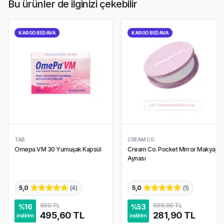
Bu ürünler de ilginizi çekebilir
KARGO BEDAVA
KARGO BEDAVA
TAB
CREAM CO.
Omepa VM 30 Yumuşak Kapsül
Cream Co. Pocket Mirror Makyaj
Aynası
5,0
(
4
)
5,0
(
1
)
590 TL
599,90 TL
%
16
%
53
495,60 TL
281,90 TL
indirim
indirim