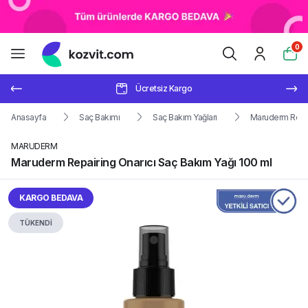
0
Ücretsiz Kargo
Anasayfa
Saç Bakımı
Saç Bakım Yağları
Maruderm Repai
MARUDERM
Maruderm Repairing Onarıcı Saç Bakım Yağı 100 ml
KARGO BEDAVA
TÜKENDİ