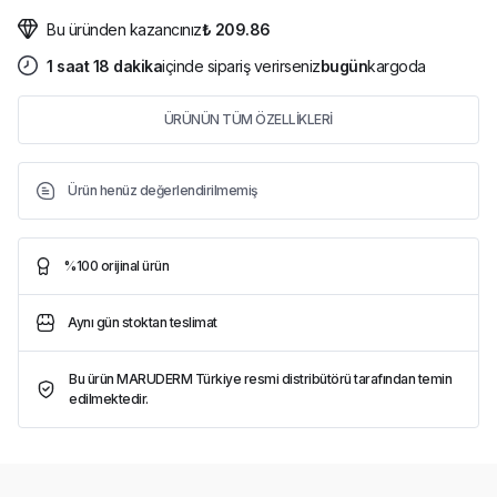
Bu üründen kazancınız
₺ 209.86
1
saat
18
dakika
içinde sipariş verirseniz
bugün
kargoda
ÜRÜNÜN TÜM ÖZELLİKLERİ
Ürün henüz değerlendirilmemiş
%100 orijinal ürün
Aynı gün stoktan teslimat
Bu ürün MARUDERM Türkiye resmi distribütörü tarafından temin
edilmektedir.