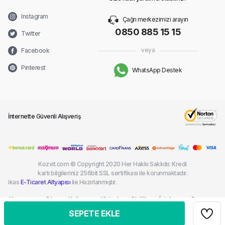
Instagram
Çağrı merkezimizi arayın
0850 885 15 15
Twitter
veya
Facebook
Pinterest
WhatsApp Destek
İnternette Güvenli Alışveriş
Kozvit.com © Copyright 2020 Her Hakkı Saklıdır. Kredi
kartı bilgileriniz 256bit SSL sertifikası ile korunmaktadır.
ikas
E-Ticaret Altyapısı
ile Hazırlanmıştır.
Kargom
Sık
Kullanım
Kişisel
Gizlilik
İptal ve
Çerez
Nerede?
Sorulan
Şartları
Verilerin
ve
İade
Politikası
SEPETE EKLE
Sorular
Korunması
Güvenlik
Şartları