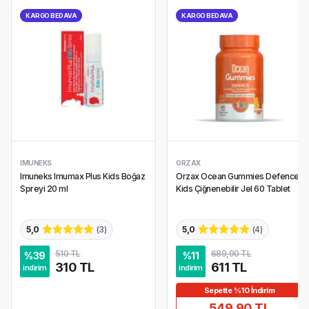
KARGO BEDAVA
KARGO BEDAVA
IMUNEKS
ORZAX
Imuneks Imumax Plus Kids Boğaz
Orzax Ocean Gummies Defence
Spreyi 20 ml
Kids Çiğnenebilir Jel 60 Tablet
5,0
(
3
)
5,0
(
4
)
510 TL
689,90 TL
%
39
%
11
310 TL
611 TL
indirim
indirim
Sepette %10 İndirim
549,90 TL