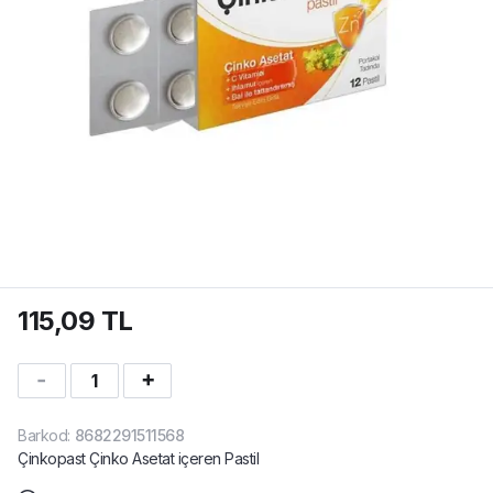
115,09 TL
1
Barkod
:
8682291511568
Çinkopast Çinko Asetat içeren Pastil