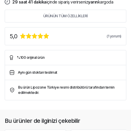
29
saat
41
dakika
içinde sipariş verirseniz
yarın
kargoda
ÜRÜNÜN TÜM ÖZELLİKLERİ
5,0
(
1
yorum)
%100 orijinal ürün
Aynı gün stoktan teslimat
Bu ürün Lipozone Türkiye resmi distribütörü tarafından temin
edilmektedir.
Bu ürünler de ilginizi çekebilir