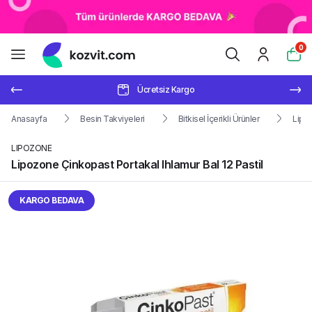
0
Ücretsiz Kargo
Anasayfa
Besin Takviyeleri
Bitkisel İçerikli Ürünler
Lipoz
LIPOZONE
Lipozone Çinkopast Portakal Ihlamur Bal 12 Pastil
KARGO BEDAVA