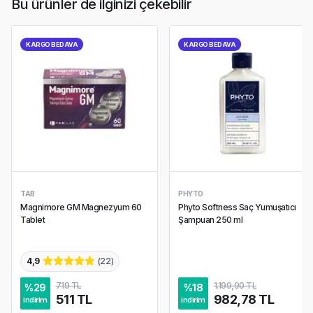
Bu ürünler de ilginizi çekebilir
KARGO BEDAVA
KARGO BEDAVA
TAB
PHYTO
Magnimore GM Magnezyum 60
Phyto Softness Saç Yumuşatıcı
Tablet
Şampuan 250 ml
4,9
(
22
)
719 TL
1.199,90 TL
%
29
%
18
511 TL
982,78 TL
indirim
indirim