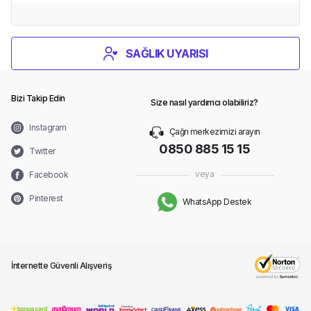
SAĞLIK UYARISI
Bizi Takip Edin
Size nasıl yardımcı olabiliriz?
Instagram
Çağrı merkezimizi arayın
0850 885 15 15
Twitter
veya
Facebook
Pinterest
WhatsApp Destek
İnternette Güvenli Alışveriş