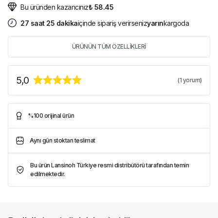
Bu üründen kazancınız
₺ 58.45
27
saat
25
dakika
içinde sipariş verirseniz
yarın
kargoda
ÜRÜNÜN TÜM ÖZELLİKLERİ
5,0
(
1
yorum)
%100 orijinal ürün
Aynı gün stoktan teslimat
Bu ürün Lansinoh Türkiye resmi distribütörü tarafından temin
edilmektedir.