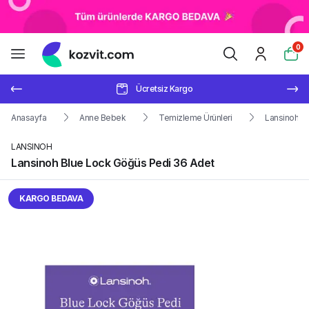
0
Ücretsiz Kargo
Anasayfa
Anne Bebek
Temizleme Ürünleri
Lansinoh B
LANSINOH
Lansinoh Blue Lock Göğüs Pedi 36 Adet
KARGO BEDAVA