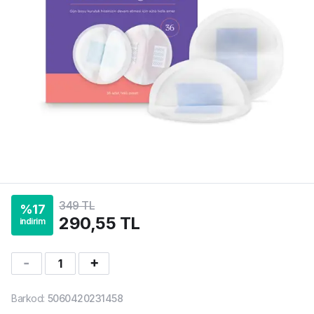
349 TL
%
17
290,55 TL
indirim
1
Barkod
:
5060420231458