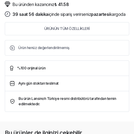
Bu üründen kazancınız
₺ 41.58
39
saat
56
dakika
içinde sipariş verirseniz
pazartesi
kargoda
ÜRÜNÜN TÜM ÖZELLİKLERİ
Ürün henüz değerlendirilmemiş
%100 orijinal ürün
Aynı gün stoktan teslimat
Bu ürün Lansinoh Türkiye resmi distribütörü tarafından temin
edilmektedir.
Bu ürünler de ilginizi çekebilir