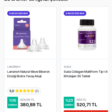
KARGO BEDAVA
KARGO BEDAVA
LANSINOH
SUDA
Lansinoh Natural Wave Biberon
Suda Collagen MultiForm Tip I-II-
Emziği Ekstra Yavaş Akışlı
III Kolajen 36 Tablet
5,0
(
2
)
424,90 TL
680 TL
%
10
%
23
380,89 TL
520,71 TL
indirim
indirim