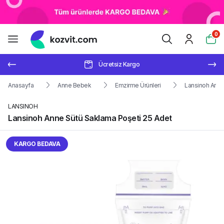
0
Ücretsiz Kargo
Anasayfa
Anne Bebek
Emzirme Ürünleri
Lansinoh Anne
LANSINOH
Lansinoh Anne Sütü Saklama Poşeti 25 Adet
KARGO BEDAVA