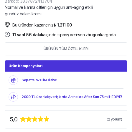
Barkod
:
3337872413704
Normal ve karma ciltler için uygun anti-aging etkili
gündüz bakım kremi
Bu üründen kazancınız
₺ 1,211.00
11
saat
56
dakika
içinde sipariş verirseniz
bugün
kargoda
ÜRÜNÜN TÜM ÖZELLİKLERİ
Ürün Kampanyaları
Sepette %10 İNDİRİM!
2000 TL üzeri alışverişlerde Anthelios After Sun 75 ml HEDİYE!
5,0
(
2
yorum)