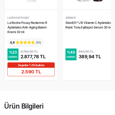
LA ROCHE POSAY
SKIN401
La Roche Posay Redermic R
Skin401 %10 Vitamin C Aydınlatıcı
Aydınlatıcı Anti-Aging Bakım
Renk Tonu Eşitleyici Serum 30 ml
Kremi 30 ml
4,9
(
10
)
3.749,90 TL
649,90 TL
%
23
%
40
2.877,78 TL
389,94 TL
indirim
indirim
Sepette %10 İndirim
2.590 TL
Ürün Bilgileri