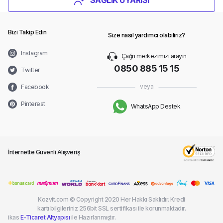
Bizi Takip Edin
Size nasıl yardımcı olabiliriz?
Instagram
Çağrı merkezimizi arayın
0850 885 15 15
Twitter
veya
Facebook
Pinterest
WhatsApp Destek
İnternette Güvenli Alışveriş
Kozvit.com © Copyright 2020 Her Hakkı Saklıdır. Kredi
kartı bilgileriniz 256bit SSL sertifikası ile korunmaktadır.
ikas
E-Ticaret Altyapısı
ile Hazırlanmıştır.