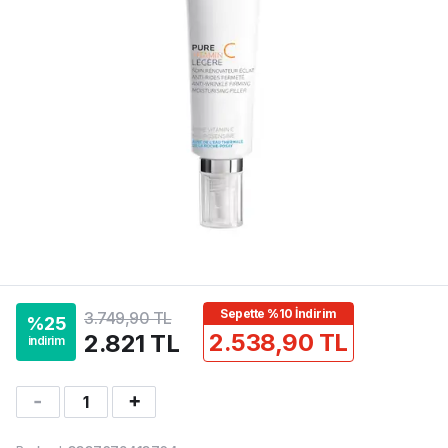
Sepette %10 İndirim
3.749,90 TL
%
25
2.538,90 TL
2.821 TL
indirim
1