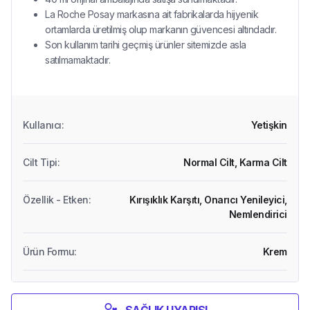
La Roche Posay markasına ait fabrikalarda hijyenik
ortamlarda üretilmiş olup markanın güvencesi altındadır.
Son kullanım tarihi geçmiş ürünler sitemizde asla
satılmamaktadır.
Kullanıcı
:
Yetişkin
Cilt Tipi
:
Normal Cilt,
Karma Cilt
Özellik - Etken
:
Kırışıklık Karşıtı,
Onarıcı Yenileyici,
Nemlendirici
Ürün Formu
:
Krem
SAĞLIK UYARISI