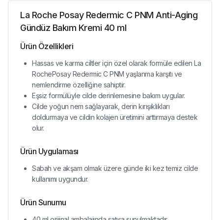
La Roche Posay Redermic C PNM Anti-Aging
Gündüz Bakım Kremi 40 ml
Ürün Özellikleri
Hassas ve karma ciltler için özel olarak formüle edilen La
RochePosay Redermic C PNM yaşlanma karşıtı ve
nemlendirme özelliğine sahiptir.
Eşsiz formülüyle cilde derinlemesine bakım uygular.
Cilde yoğun nem sağlayarak, derin kırışıklıkları
doldurmaya ve cildin kolajen üretimini arttırmaya destek
olur.
Ürün Uygulaması
Sabah ve akşam olmak üzere günde iki kez temiz cilde
kullanımı uygundur.
Ürün Sunumu
40 ml orijinal ambalajında satışa sunulmaktadır.