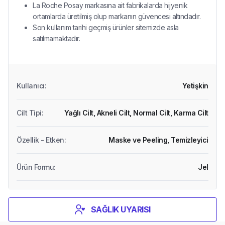
La Roche Posay markasına ait fabrikalarda hijyenik
ortamlarda üretilmiş olup markanın güvencesi altındadır.
Son kullanım tarihi geçmiş ürünler sitemizde asla
satılmamaktadır.
Kullanıcı
:
Yetişkin
Cilt Tipi
:
Yağlı Cilt,
Akneli Cilt,
Normal Cilt,
Karma Cilt
Özellik - Etken
:
Maske ve Peeling,
Temizleyici
Ürün Formu
:
Jel
SAĞLIK UYARISI