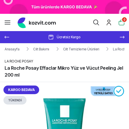
0
Ücretsiz Kargo
Anasayfa
Cilt Bakımı
Cilt Temizleme Ürünleri
La Roche P
LA ROCHE POSAY
La Roche Posay Effaclar Mikro Yüz ve Vücut Peeling Jel
200 ml
KARGO BEDAVA
TÜKENDİ