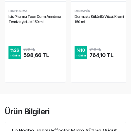
ISIS PHARMA
DERMAVIA
Isis Pharma Teen Derm Arındırıcı
Dermavia Kükürtlü Vücut Kremi
Temizleyici Jel 150 ml
150 ml
809 TL
849 TL
%
26
%
10
598,66 TL
764,10 TL
indirim
indirim
Ürün Bilgileri
La Roche Posay Effaclar Mikro Yüz ve Vücut