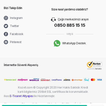
Bizi Takip Edin
Size nasıl yardımcı olabiliriz?
Instagram
Çağrı merkezimizi arayın
0850 885 15 15
Twitter
veya
Facebook
Pinterest
WhatsApp Destek
İnternette Güvenli Alışveriş
Kozvit.com © Copyright 2020 Her Hakkı Saklıdır. Kredi
kartı bilgileriniz 256bit SSL sertifikası ile korunmaktadır.
ikas
E-Ticaret Altyapısı
ile Hazırlanmıştır.
Kargom
Sık
Kullanım
Kişisel
Gizlilik
İptal ve
Çerez