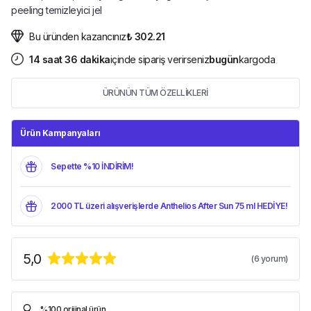
peeling temizleyici jel
Bu üründen kazancınız
₺ 302.21
14
saat
36
dakika
içinde sipariş verirseniz
bugün
kargoda
ÜRÜNÜN TÜM ÖZELLİKLERİ
Ürün Kampanyaları
Sepette %10 İNDİRİM!
2000 TL üzeri alışverişlerde Anthelios After Sun 75 ml HEDİYE!
5,0
(
6
yorum)
%100 orijinal ürün