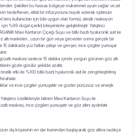
endirir. Şekilleri bu hassas bölgeye mükemmel uyum sağlar ve jel
lerin hedeflenen, etkili bir infüzyonunu teşvik ederek optimum
 lens kullanıcıları için bile uygun olan formül, alerjik reaksiyon
için %99 doğal içerikli bileşenlerle geliştirilmiştir. Yatıştırıcı
n ORGANİK Mavi Kantaron Çiçeği Suyu ve bitki bazlı hyaluronik asit ile
göz altı maskeleri , uzun bir gün veya geceden sonra gerçek bir
15 dakikada yüz hatları yatışır ve gevşer, ince çizgiler yumuşar
nır.
bu gözaltı maskesi sadece 15 dakika içinde yorgun görünen göz altı
tilerini gözle görülür şekilde azaltır.
elik etki ile %100 bitki bazlı hyaluronik asit ile zenginleştirilmiş
erahlatır.
ıklıklar ve ince çizgiler yumuşatılır ve gözler pürüzsüz ve enerjik
: Yatıştırıcı özellikleriyle bilinen Mavi Kantaron Suyu ile
zaltı maskesi, ince çizgileri yumuşatır ve göz altını aydınlatır.
 gözün dış köşesinin en dar kısmından başlayarak göz altına nazikçe