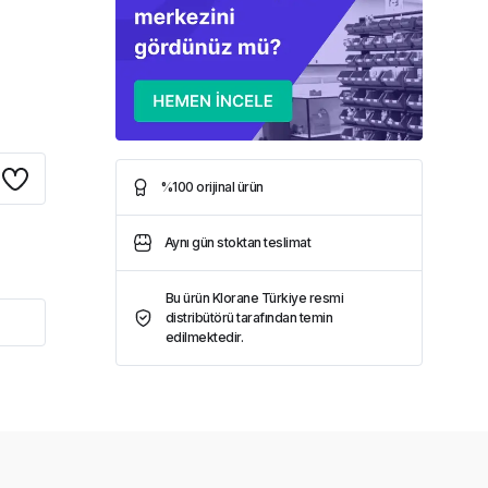
%100 orijinal ürün
Aynı gün stoktan teslimat
Bu ürün Klorane Türkiye resmi
distribütörü tarafından temin
edilmektedir.