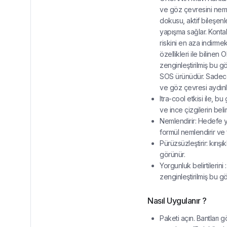
ve göz çevresini neml
dokusu, aktif bileşen
yapışma sağlar. Kontakt
riskini en aza indirmek 
özellikleri ile biline
zenginleştirilmiş bu 
SOS ürünüdür. Sadece 
ve göz çevresi aydınla
ltra-cool etkisi ile, 
ve ince çizgilerin belir
Nemlendirir: Hedefe yön
formül nemlendirir ve f
Pürüzsüzleştirir: kırış
görünür.
Yorgunluk belirtilerini 
zenginleştirilmiş bu gö
Nasıl Uygulanır ?
Paketi açın. Bantları