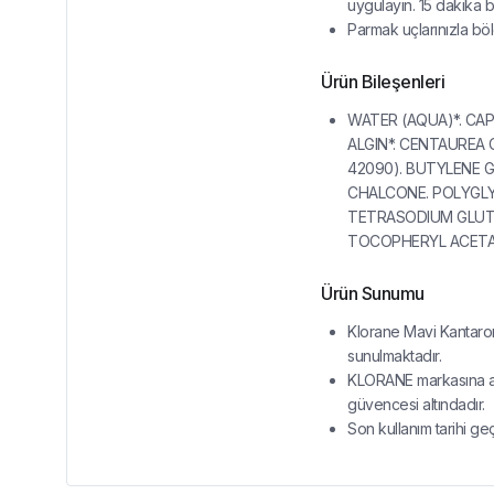
uygulayın. 15 dakika b
Parmak uçlarınızla böl
Ürün Bileşenleri
WATER (AQUA)*. CAP
ALGIN*. CENTAUREA 
42090). BUTYLENE G
CHALCONE. POLYGLY
TETRASODIUM GLUT
TOCOPHERYL ACETA
Ürün Sunumu
Klorane Mavi Kantaron
sunulmaktadır.
KLORANE markasına ait
güvencesi altındadır.
Son kullanım tarihi ge