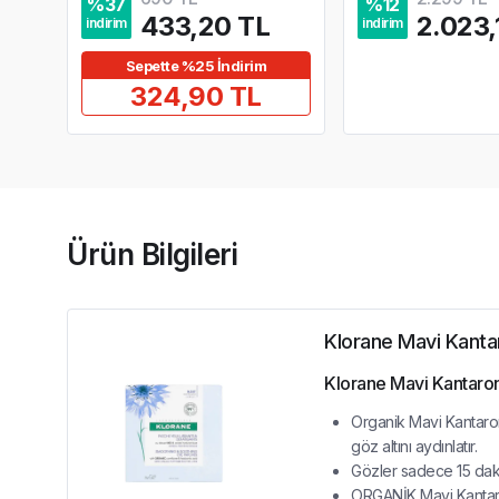
%
37
%
12
433,20 TL
2.023,
indirim
indirim
Sepette %25 İndirim
324,90 TL
Ürün Bilgileri
Klorane Mavi Kanta
Klorane Mavi Kantaron 
Organik Mavi Kantaron 
göz altını aydınlatır.
Gözler sadece 15 daki
ORGANİK Mavi Kantaron i