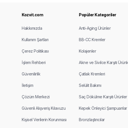
Kozvit.com
Popüler Kategoriler
Hakkımızda
Anti-Aging Ürünler
Kullanım Şartları
BB-CC Kremler
Çerez Politikası
Kolajenler
İşlem Rehberi
Akne ve Sivilce Karşıtı Ürünl
Güvenilirlik
Çatlak Kremleri
İletişim
Selülit Bakımı
Çözüm Merkezi
Saç Dökülme Karşıtı Ürünler
Güvenli Alışveriş Kılavuzu
Kepek Önleyici Şampuanlar
Kişisel Verilerin Korunması
Bronzlaştırıcılar