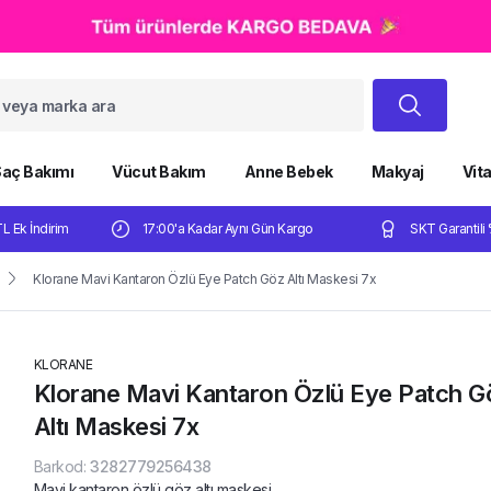
aç Bakımı
Vücut Bakım
Anne Bebek
Makyaj
Vit
TL Ek İndirim
17:00'a Kadar Aynı Gün Kargo
SKT Garantili 
Klorane Mavi Kantaron Özlü Eye Patch Göz Altı Maskesi 7x
KLORANE
Klorane Mavi Kantaron Özlü Eye Patch G
Altı Maskesi 7x
Barkod
:
3282779256438
Mavi kantaron özlü göz altı maskesi