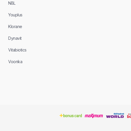
NBL
Youplus
Klorane
Dynavit
Vitabiotics
Voonka