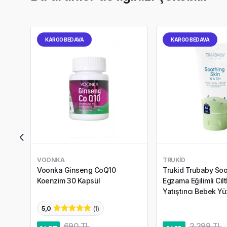
KARGO BEDAVA
KARGO BEDAVA
VOONKA
TRUKID
Voonka Ginseng CoQ10
Trukid Trubaby Soo
Koenzim 30 Kapsül
Egzama Eğilimli Ciltl
Yatıştırıcı Bebek Y
Yıkama Jeli 236.5 
5,0
(
1
)
690 TL
2.299 TL