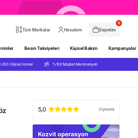
0
Tüm Markalar
Hesabım
Sepetim
aminler
Besin Takviyeleri
Kişisel Bakım
Kampanyalar
%100 Orijinal Ürünler
%100 Müşteri Memnuniyeti
5,0
öz
(
1
yorum)