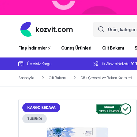
Flaş İndirimler ⚡️
Güneş Ürünleri
Cilt Bakımı
S
Ücretsiz Kargo
İlk Alışverişinizde 20 
Anasayfa
Cilt Bakımı
Göz Çevresi ve Bakım Kremleri
KARGO BEDAVA
TÜKENDİ