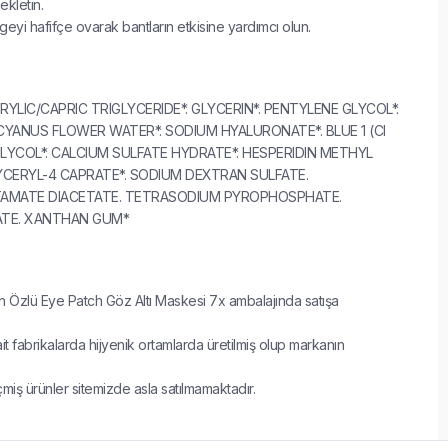
ekletin.
geyi hafifçe ovarak bantların etkisine yardımcı olun.
RYLIC/CAPRIC TRIGLYCERIDE*. GLYCERIN*. PENTYLENE GLYCOL*.
CYANUS FLOWER WATER*. SODIUM HYALURONATE*. BLUE 1 (CI
LYCOL*. CALCIUM SULFATE HYDRATE*. HESPERIDIN METHYL
CERYL-4 CAPRATE*. SODIUM DEXTRAN SULFATE.
AMATE DIACETATE. TETRASODIUM PYROPHOSPHATE.
TE. XANTHAN GUM*
 Özlü Eye Patch Göz Altı Maskesi 7x ambalajında satışa
 fabrikalarda hijyenik ortamlarda üretilmiş olup markanın
çmiş ürünler sitemizde asla satılmamaktadır.