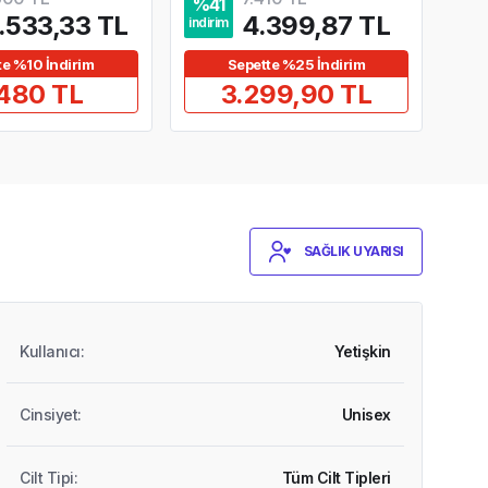
%
41
%
4
.533,33 TL
4.399,87 TL
indirim
indir
te %10 İndirim
Sepette %25 İndirim
480 TL
3.299,90 TL
SAĞLIK UYARISI
Kullanıcı
:
Yetişkin
Cinsiyet
:
Unisex
Cilt Tipi
:
Tüm Cilt Tipleri