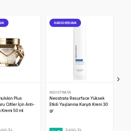
AVA
KARGO BEDAVA
KA
NEOSTRATA
DARP
mulskin Plus
Neostrata Resurface Yüksek
Darp
u Ciltler İçin Anti-
Etkili Yaşlanma Karşıtı Krem 30
Cilt
 Kremi 50 ml
gr
5,0
600 TL
7.410 TL