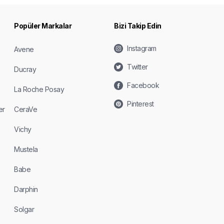
Popüler Markalar
Bizi Takip Edin
Instagram
Avene
Twitter
Ducray
Facebook
La Roche Posay
Pinterest
er
CeraVe
Vichy
Mustela
Babe
Darphin
Solgar