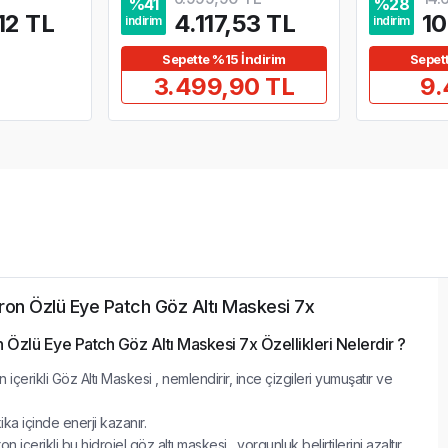
%
41
%
28
12 TL
4.117,53 TL
10
indirim
indirim
Sepette %15 İndirim
Sepet
3.499,90 TL
9.
ron Özlü Eye Patch Göz Altı Maskesi 7x
Özlü Eye Patch Göz Altı Maskesi 7x Özellikleri Nelerdir ?
içerikli Göz Altı Maskesi , nemlendirir, ince çizgileri yumuşatır ve
ka içinde enerji kazanır.
çerikli bu hidrojel göz altı maskesi , yorgunluk belirtilerini azaltır