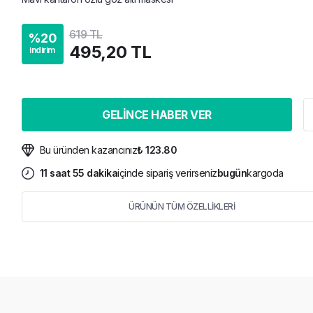
619 TL
%
20
495,20 TL
indirim
GELİNCE HABER VER
Bu üründen kazancınız
₺ 123.80
11
saat
55
dakika
içinde sipariş verirseniz
bugün
kargoda
ÜRÜNÜN TÜM ÖZELLİKLERİ