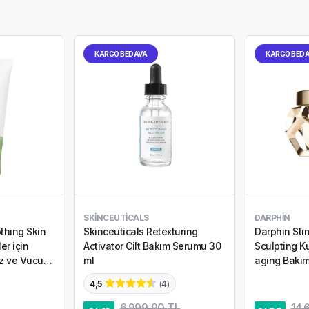
KARGO BEDAVA
KARGO BED
SKINCEUTICALS
DARPHIN
thing Skin
Skinceuticals Retexturing
Darphin Sti
er için
Activator Cilt Bakım Serumu 30
Sculpting Kur
üz ve Vücut
ml
aging Bakım
ml
4,5
(
4
)
6.999,90 TL
14.