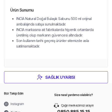
Ürün Sunumu
INCIA Natural Doğal Bulaşık Sabunu 500 ml orijinal
ambalajında satışa sunulmaktadır.
INCIA markasına ait fabrikalarda hijyenik ortamlarda
üretilmiş olup markanın güvencesi altındadır.
Son kullanım tarihi geçmiş ürünler sitemizde asla
satılmamaktadır.
SAĞLIK UYARISI
Bizi Takip Edin
Size nasıl yardımcı olabiliriz?
Instagram
Çağrı merkezimizi arayın
0850 885 15 15