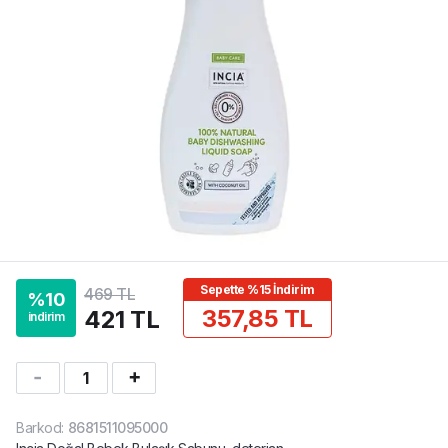
Sepette %15 İndirim
469 TL
%
10
357,85 TL
421 TL
indirim
1
Barkod
:
8681511095000