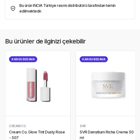
Bu ürün INCIA Türkiye resmi distribütörü tarafından temin
edilmektedir.
Bu ürünler de ilginizi çekebilir
KARGO BEDAVA
KARGO BEDAVA
CREAM CO.
SVR
Cream Co. Glow Tint Dusty Rose
SVR Densitium Riche Creme 50
- 507
ml