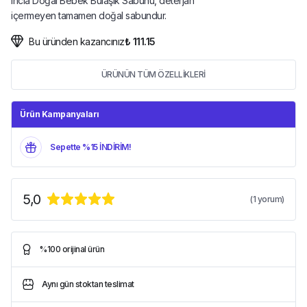
Incia Doğal Bebek Bulaşık Sabunu, deterjan
içermeyen tamamen doğal sabundur.
Bu üründen kazancınız
₺ 111.15
ÜRÜNÜN TÜM ÖZELLİKLERİ
Ürün Kampanyaları
Sepette %15 İNDİRİM!
5,0
(
1
yorum)
%100 orijinal ürün
Aynı gün stoktan teslimat