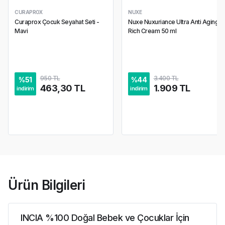
CURAPROX
NUXE
Curaprox Çocuk Seyahat Seti -
Nuxe Nuxuriance Ultra Anti Aging
Mavi
Rich Cream 50 ml
950 TL
3.400 TL
%
51
%
44
463,30 TL
1.909 TL
indirim
indirim
Ürün Bilgileri
INCIA %100 Doğal Bebek ve Çocuklar İçin