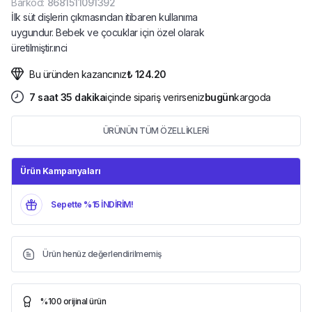
Barkod
:
8681511091392
İlk süt dişlerin çıkmasından itibaren kullanıma
uygundur. Bebek ve çocuklar için özel olarak
üretilmiştir.ınci
Bu üründen kazancınız
₺ 124.20
7
saat
35
dakika
içinde sipariş verirseniz
bugün
kargoda
ÜRÜNÜN TÜM ÖZELLİKLERİ
Ürün Kampanyaları
Sepette %15 İNDİRİM!
Ürün henüz değerlendirilmemiş
%100 orijinal ürün