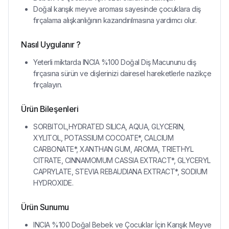
Doğal karışık meyve aroması sayesinde çocuklara diş
fırçalama alışkanlığının kazandırılmasına yardımcı olur.
Nasıl Uygulanır ?
Yeterli miktarda INCIA %100 Doğal Diş Macununu diş
fırçasına sürün ve dişlerinizi dairesel hareketlerle nazikçe
fırçalayın.
Ürün Bileşenleri
SORBITOL,HYDRATED SILICA, AQUA, GLYCERIN,
XYLITOL, POTASSIUM COCOATE*, CALCIUM
CARBONATE*, XANTHAN GUM, AROMA, TRIETHYL
CITRATE, CINNAMOMUM CASSIA EXTRACT*, GLYCERYL
CAPRYLATE, STEVIA REBAUDIANA EXTRACT*, SODIUM
HYDROXIDE.
Ürün Sunumu
INCIA %100 Doğal Bebek ve Çocuklar İçin Karışık Meyve