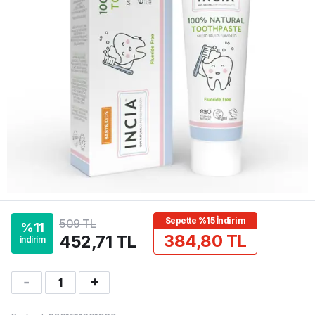
Sepette %15 İndirim
509 TL
%
11
384,80 TL
452,71 TL
indirim
1