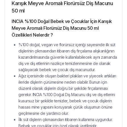
Karışık Meyve Aromalı Florürsüz Diş Macunu
50 ml
INCIA %100 Doğal Bebek ve Çocuklar İçin Karışık
Meyve Aromalı Florürsüz Diş Macunu 50 ml
Özellikleri Nelerdir ?
%100 doğal, vegan ve florürsüz içeriği sayesinde ilk süt
dişlerinin çıkmasından itibaren diş fırçalama alışkanlığının
kazandırılmasında güvenle kullanılabilecek aynı zamanda
diş ve diş etlerinin nazikçe temizlenmesine de olanak
sağlayacak bebek ve çocuk diş macunudur.
Ağız içerisinde oluşan bakteri plakları ve yiyecek artıkları
ileride dişlerin çürümesine neden olabilir. Bunun için
düzenli olarak dişlerin doğru bir şekilde fırçalanması
gerekir. INCIA %100 Doğal Diş Macunu diş ve diş etlerini
kusursuz bir şekilde temizler, bebek ve çocuk dişlerin
hassas mine yapısını koruyarak çürük oluşumun önüne
geçilmesine de yardımcı olur.
İlk süt dişlerin çıkmasından itibaren kullanıma uygundur.
Bebek ve çocuklar için özel olarak üretilmiştir.