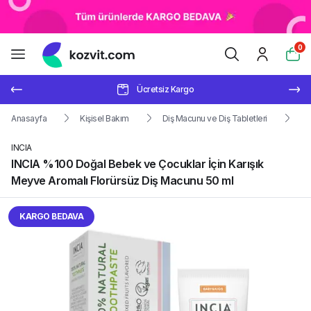
0
Ücretsiz Kargo
Anasayfa
Kişisel Bakım
Diş Macunu ve Diş Tabletleri
Fl
INCIA
INCIA %100 Doğal Bebek ve Çocuklar İçin Karışık
Meyve Aromalı Florürsüz Diş Macunu 50 ml
KARGO BEDAVA