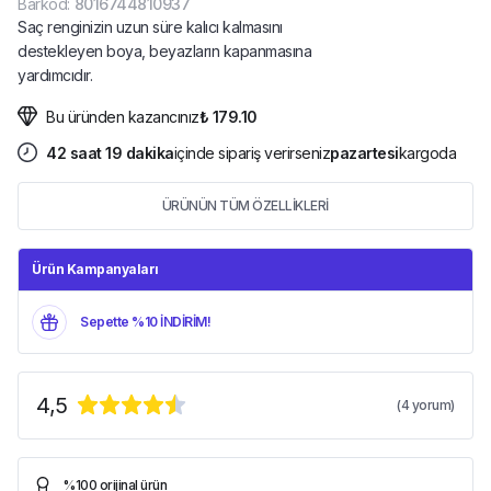
Barkod
:
8016744810937
Saç renginizin uzun süre kalıcı kalmasını
destekleyen boya, beyazların kapanmasına
yardımcıdır.
Bu üründen kazancınız
₺ 179.10
42
saat
19
dakika
içinde sipariş verirseniz
pazartesi
kargoda
ÜRÜNÜN TÜM ÖZELLİKLERİ
Ürün Kampanyaları
Sepette %10 İNDİRİM!
4,5
(
4
yorum)
%100 orijinal ürün