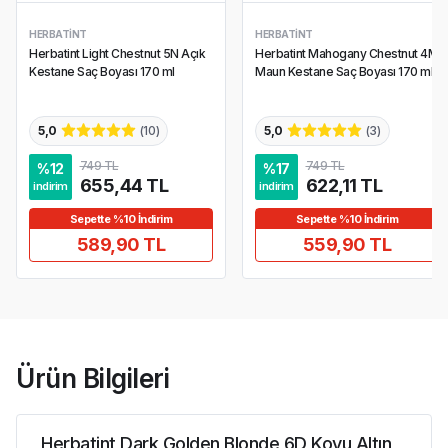
HERBATINT
HERBATINT
Herbatint Light Chestnut 5N Açık
Herbatint Mahogany Chestnut 4M
Kestane Saç Boyası 170 ml
Maun Kestane Saç Boyası 170 ml
5,0
(
10
)
5,0
(
3
)
749 TL
749 TL
%
12
%
17
655,44 TL
622,11 TL
indirim
indirim
Sepette %10 İndirim
Sepette %10 İndirim
589,90 TL
559,90 TL
Ürün Bilgileri
Herbatint Dark Golden Blonde 6D Koyu Altın