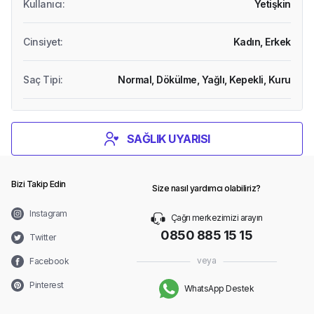
Kullanıcı
:
Yetişkin
Cinsiyet
:
Kadın,
Erkek
Saç Tipi
:
Normal,
Dökülme,
Yağlı,
Kepekli,
Kuru
SAĞLIK UYARISI
Bizi Takip Edin
Size nasıl yardımcı olabiliriz?
Instagram
Çağrı merkezimizi arayın
0850 885 15 15
Twitter
veya
Facebook
Pinterest
WhatsApp Destek