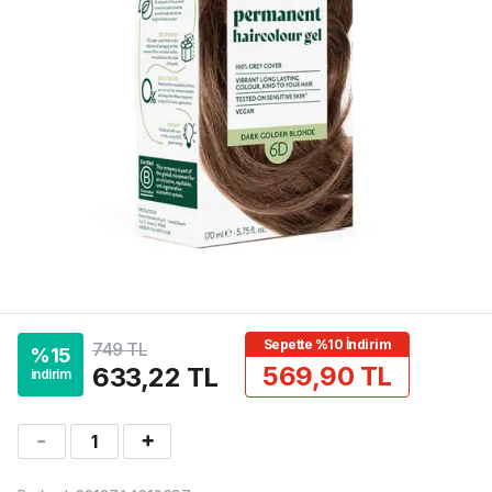
Sepette %10 İndirim
749 TL
%
15
569,90 TL
633,22 TL
indirim
1