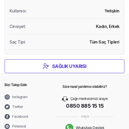
Kullanıcı
:
Yetişkin
Cinsiyet
:
Kadın,
Erkek
Saç Tipi
:
Tüm Saç Tipleri
SAĞLIK UYARISI
Bizi Takip Edin
Size nasıl yardımcı olabiliriz?
Instagram
Çağrı merkezimizi arayın
0850 885 15 15
Twitter
veya
Facebook
Pinterest
WhatsApp Destek