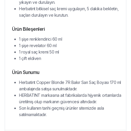
yıkayın ve durulayın.
Herbatint bitkisel saç kremi uygulayın, 5 dakika bekletin,
saçları durulayın ve kurutun.
Ürün Bileşenleri
1 şişe renklendirici 60 ml
1 şişe revelator 60 ml
1 royal saç kremi 50 ml
1 çift eldiven
Ürün Sunumu
Herbatint Copper Blonde 7R Bakır Sarı Saç Boyası 170 ml
ambalajında satışa sunulmaktadır.
HERBATINT markasına ait fabrikalarda hijyenik ortamlarda
üretilmiş olup markanın güvencesi altındadır.
Son kullanım tarihi geçmiş ürünler sitemizde asla
satılmamaktadır.