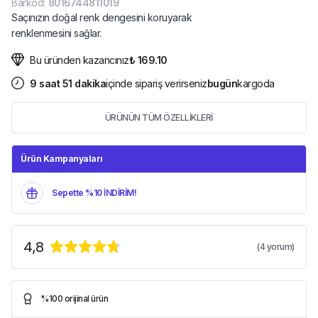
Barkod
:
8016744811019
Saçınızın doğal renk dengesini koruyarak
renklenmesini sağlar.
Bu üründen kazancınız
₺ 169.10
9
saat
51
dakika
içinde sipariş verirseniz
bugün
kargoda
ÜRÜNÜN TÜM ÖZELLİKLERİ
Ürün Kampanyaları
Sepette %10 İNDİRİM!
4,8
(
4
yorum)
%100 orijinal ürün