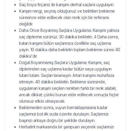
Saç boya fırçanız ile karışımı derhal saçlara uygulayın.
Karışım rengi, seçmiş olduğunuz ve belirtilen bekleme
süresince elde edilecek olan renk için bir referans
değildir.
Daha Önce Boyanmış Saçlara Uygulama: Karışımı yalnıza
saç diplerine sürünüz. 30 dakika bekletin. 4 Daha sonra,
kalan karışımı bütün saçlarınıza özellikle saç uçlarına
yayın. 10 dakika daha bekletin toplam bekleme süresi 40
dakika'dır.
Doğal Boyanmamış Saçlara Uygulama: Karışımı, saç
diplerinden saç uçlarına kadar bütün saça uygulayın
tutam tutam. Saçları taramayın. Artan karışımı muhafaza
etmeyin. 40 dakika bekletin. Bekleme süresinde,
uygulanan karışım seçilen renkten farklı bir renk alabilir,
ancak dikkat; çünkü bunun elde edilecek sonuçta hiçbir
olumsuz etkisi olmayacak.
Beklemeden sonra, suyun berraklaşmasına kadar
saçlarınızı bol ılık suda özenle durulayın. Saçlarınızı
başınızı arkaya doğru bir şekilde durulayın.
Herbatint markasında bir şampuan seçerek saçlarınızı