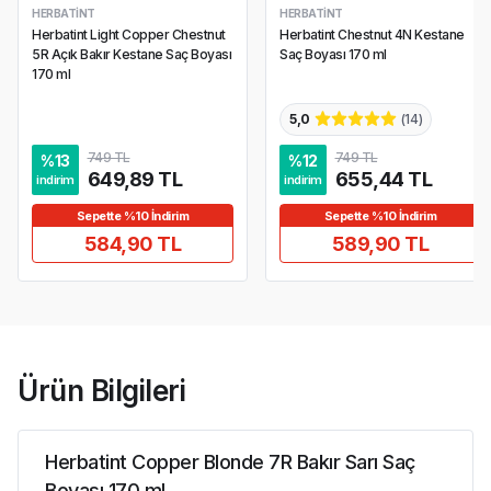
HERBATINT
HERBATINT
Herbatint Light Copper Chestnut
Herbatint Chestnut 4N Kestane
5R Açık Bakır Kestane Saç Boyası
Saç Boyası 170 ml
170 ml
5,0
(
14
)
749 TL
749 TL
%
13
%
12
649,89 TL
655,44 TL
indirim
indirim
Sepette %10 İndirim
Sepette %10 İndirim
584,90 TL
589,90 TL
Ürün Bilgileri
Herbatint Copper Blonde 7R Bakır Sarı Saç
Boyası 170 ml