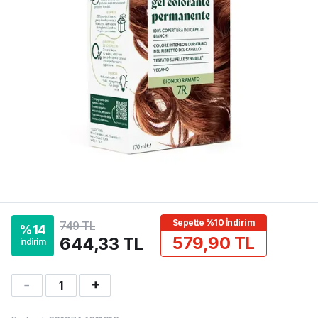
Sepette %10 İndirim
749 TL
%
14
579,90 TL
644,33 TL
indirim
1