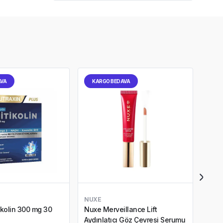
AVA
KARGO BEDAVA
KA
NUXE
DR. 
ikolin 300 mg 30
Nuxe Merveillance Lift
Dr. 
Aydınlatıcı Göz Çevresi Serumu
Yatış