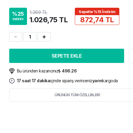
1.369 TL
Sepette %15 İndirim
%
25
1.026,75 TL
872,74 TL
indirim
1
SEPETE EKLE
Bu üründen kazancınız
₺ 496.26
17
saat
17
dakika
içinde sipariş verirseniz
yarın
kargoda
ÜRÜNÜN TÜM ÖZELLİKLERİ