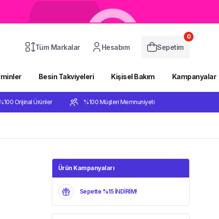
0
Tüm Markalar
Hesabım
Sepetim
aminler
Besin Takviyeleri
Kişisel Bakım
Kampanyalar
%100 Orijinal Ürünler
%100 Müşteri Memnuniyeti
Ürün Kampanyaları
Sepette %15 İNDİRİM!