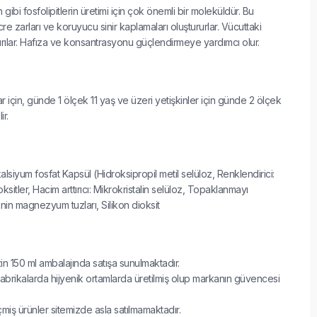
lin gibi fosfolipitlerin üretimi için çok önemli bir moleküldür. Bu
re zarları ve koruyucu sinir kaplamaları oluştururlar. Vücuttaki
ttırılar. Hafıza ve konsantrasyonu güçlendirmeye yardımcı olur.
r için, günde 1 ölçek 11 yaş ve üzeri yetişkinler için günde 2 ölçek
ir.
Dikalsiyum fosfat Kapsül (Hidroksipropil metil selüloz, Renklendirici:
ksitler, Hacim arttırıcı: Mikrokristalin selüloz, Topaklanmayı
rinin magnezyum tuzları, Silikon dioksit
in 150 ml ambalajında satışa sunulmaktadır.
abrikalarda hijyenik ortamlarda üretilmiş olup markanın güvencesi
çmiş ürünler sitemizde asla satılmamaktadır.