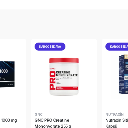
KARGO BEDAVA
KARGO BED
GNC
NUTRAXIN
e 1000 mg
GNC PRO Creatine
Nutraxin Sit
Monohydrate 255 g
Kapsül