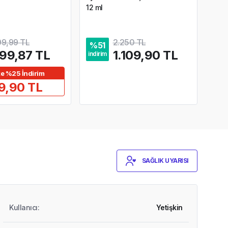
12 ml
99,99 TL
2.250 TL
%
51
%
2
199,87 TL
1.109,90 TL
indirim
indir
te %25 İndirim
9,90 TL
SAĞLIK UYARISI
Kullanıcı
:
Yetişkin