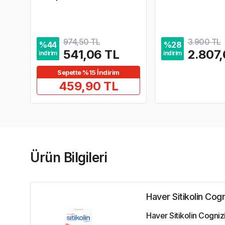
974,50 TL
3.900 TL
%
44
%
28
541,06 TL
2.807,
indirim
indirim
Sepette %15 İndirim
459,90 TL
Ürün Bilgileri
Haver Sitikolin Cogn
Haver Sitikolin Cognizi