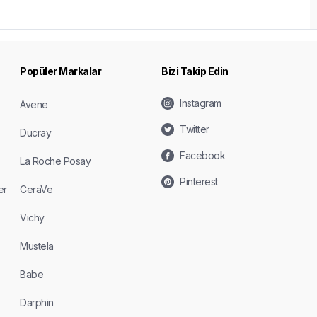
Popüler Markalar
Bizi Takip Edin
Instagram
Avene
Twitter
Ducray
Facebook
La Roche Posay
Pinterest
er
CeraVe
Vichy
Mustela
Babe
Darphin