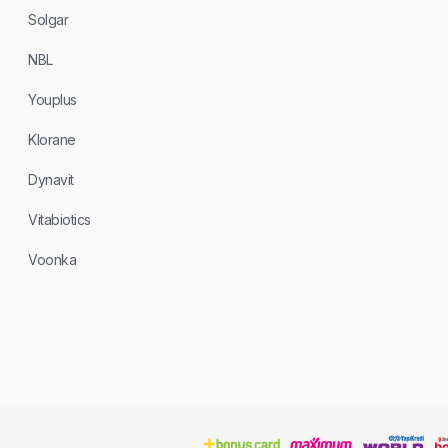
Solgar
NBL
Youplus
Klorane
Dynavit
Vitabiotics
Voonka