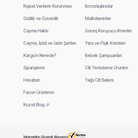
Kişisel Verilerin Korunması
Bronzlaştırıcılar
Gizlilik ve Güvenlik
Multivitaminler
Cayma Hakkı
Güneş Koruyucu Kremler
Cayma, İptal ve İade Şartları
Yara ve Pişik Kremleri
Kargom Nerede?
Bebek Şampuanları
Siparişlerim
Cilt Temizleme Ürünleri
Hesabım
Yağlı Cilt Bakımı
Favori Ürünlerim
Kozvit Blog 🎉
İnternette Güvenli Alışveriş