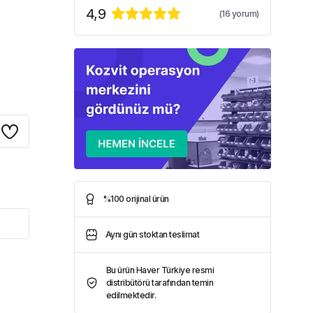
4,9
(
16
yorum)
%100 orijinal ürün
Aynı gün stoktan teslimat
Bu ürün Haver Türkiye resmi
distribütörü tarafından temin
edilmektedir.