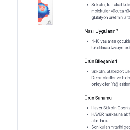
Sitikolin, fosfotidil ko
moleküller vücutta hüc
glutatyon üretimini ar
Nasıl Uygulanır ?
4-10 yaş arası çocukla
tüketilmesi tavsiye edil
Ürün Bileşenleri
Sitikolin, Stabilizör: 
Demir oksitler ve hidro
önleyiciler: Yağ asitle
Ürün Sunumu
Haver Sitikolin Cogniz
HAVER markasına ait f
altındadır.
Son kullanım tarihi ge