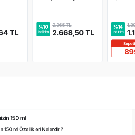
2.965 TL
1.3
%
10
%
14
64 TL
2.668,50 TL
1.
indirim
indirim
Sepet
89
izin 150 ml
n 150 ml Özellikleri Nelerdir ?