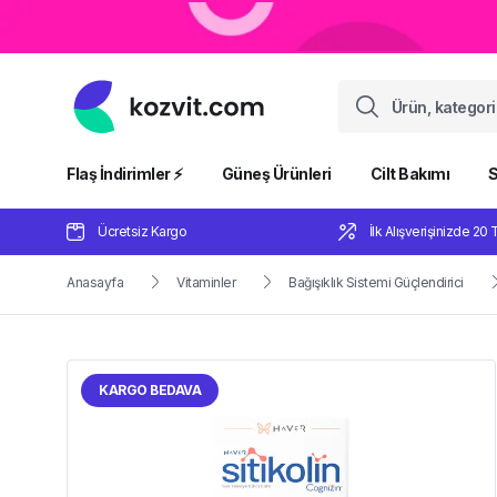
Flaş İndirimler ⚡️
Güneş Ürünleri
Cilt Bakımı
S
Ücretsiz Kargo
İlk Alışverişinizde 20 
Anasayfa
Vitaminler
Bağışıklık Sistemi Güçlendirici
KARGO BEDAVA