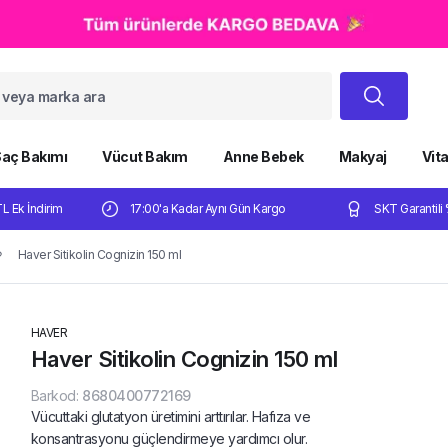
aç Bakımı
Vücut Bakım
Anne Bebek
Makyaj
Vit
TL Ek İndirim
17:00'a Kadar Aynı Gün Kargo
SKT Garantili 
Haver Sitikolin Cognizin 150 ml
HAVER
Haver Sitikolin Cognizin 150 ml
Barkod
:
8680400772169
Vücuttaki glutatyon üretimini arttırılar. Hafıza ve
konsantrasyonu güçlendirmeye yardımcı olur.