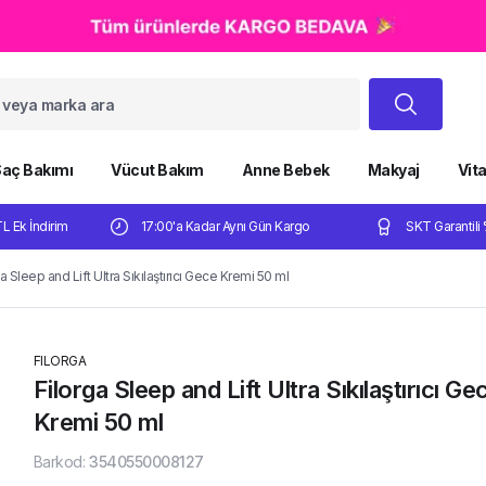
aç Bakımı
Vücut Bakım
Anne Bebek
Makyaj
Vit
TL Ek İndirim
17:00'a Kadar Aynı Gün Kargo
SKT Garantili 
a Sleep and Lift Ultra Sıkılaştırıcı Gece Kremi 50 ml
FILORGA
Filorga Sleep and Lift Ultra Sıkılaştırıcı Ge
Kremi 50 ml
Barkod
:
3540550008127