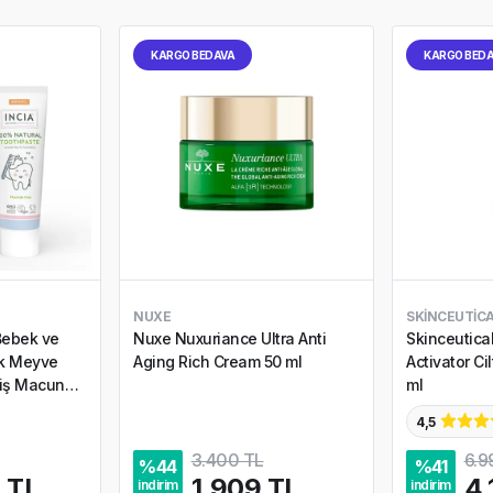
KARGO BEDAVA
KARGO BED
NUXE
SKINCEUTIC
Bebek ve
Nuxe Nuxuriance Ultra Anti
Skinceutica
ık Meyve
Aging Rich Cream 50 ml
Activator C
Diş Macunu
ml
4,5
3.400 TL
6.9
%
44
%
41
 TL
1.909 TL
4.
indirim
indirim