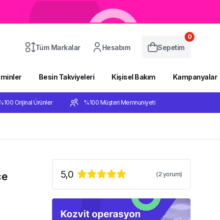
0
Tüm Markalar
Hesabım
Sepetim
aminler
Besin Takviyeleri
Kişisel Bakım
Kampanyalar
%100 Orijinal Ürünler
%100 Müşteri Memnuniyeti
5,0
ce
(
2
yorum)