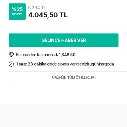
5.394 TL
%
25
4.045,50 TL
indirim
GELİNCE HABER VER
Bu üründen kazancınız
₺ 1,348.50
1
saat
28
dakika
içinde sipariş verirseniz
bugün
kargoda
ÜRÜNÜN TÜM ÖZELLİKLERİ