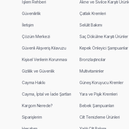
İşlem Rehberi
Akne ve Sivilce Karşıtı Ürünl
Güvenilirlik
Çatlak Kremleri
İletişim
Selülit Bakımı
Çözüm Merkezi
Saç Dökülme Karşıtı Ürünler
Güvenli Alışveriş Kılavuzu
Kepek Önleyici Şampuanlar
Kişisel Verilerin Korunması
Bronzlaştırıcılar
Gizlilik ve Güvenlik
Multivitaminler
Cayma Hakkı
Güneş Koruyucu Kremler
Cayma, İptal ve İade Şartları
Yara ve Pişik Kremleri
Kargom Nerede?
Bebek Şampuanları
Siparişlerim
Cilt Temizleme Ürünleri
Hesabım
Yağlı Cilt Bakımı