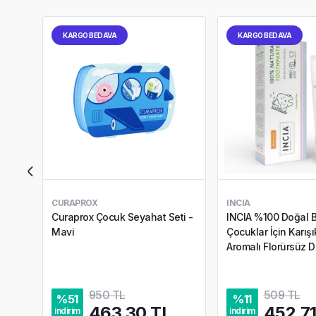
KARGO BEDAVA
KARGO BEDAVA
CURAPROX
INCIA
Curaprox Çocuk Seyahat Seti -
INCIA %100 Doğal 
Mavi
Çocuklar İçin Karış
Aromalı Florürsüz 
50 ml
950 TL
509 TL
%
51
%
11
463,30 TL
452,71
indirim
indirim