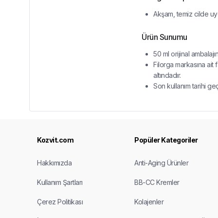
Akşam, temiz cilde uyg
Ürün Sunumu
50 ml orijinal ambalajı
Filorga markasına ait 
altındadır.
Son kullanım tarihi ge
Kozvit.com
Popüler Kategoriler
Hakkımızda
Anti-Aging Ürünler
Kullanım Şartları
BB-CC Kremler
Çerez Politikası
Kolajenler