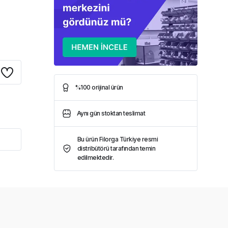
%100 orijinal ürün
Aynı gün stoktan teslimat
Bu ürün Filorga Türkiye resmi
distribütörü tarafından temin
edilmektedir.