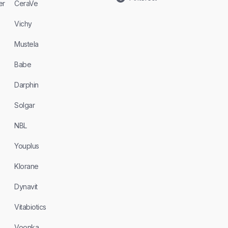
er
CeraVe
Vichy
Mustela
Babe
Darphin
Solgar
NBL
Youplus
Klorane
Dynavit
Vitabiotics
Voonka