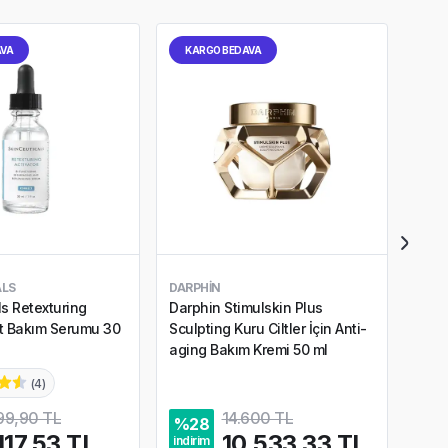
AVA
KARGO BEDAVA
KA
ALS
DARPHIN
NEO
ls Retexturing
Darphin Stimulskin Plus
Neos
ilt Bakım Serumu 30
Sculpting Kuru Ciltler İçin Anti-
Etki
aging Bakım Kremi 50 ml
gr
(
4
)
99,90 TL
14.600 TL
%
28
%
4
117,53 TL
10.533,33 TL
indirim
indir