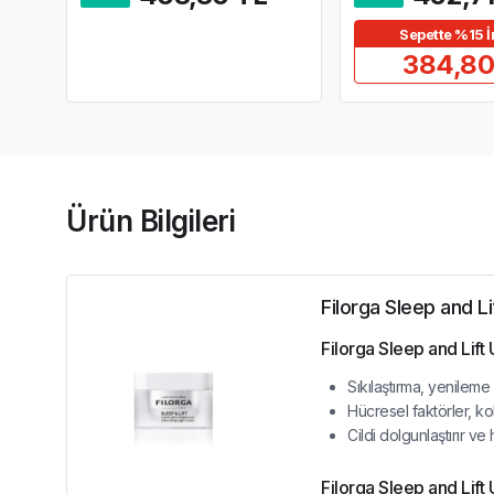
Sepette %15 İ
384,80
Ürün Bilgileri
Filorga Sleep and Li
Filorga Sleep and Lift 
Sıkılaştırma, yenileme
Hücresel faktörler, kol
Cildi dolgunlaştırır v
Filorga Sleep and Lift U