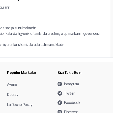
ulanır.
nda satışa sunulmaktadır.
fabrikalarda hijyenik ortamlarda üretilmiş olup markanın güvencesi
çmiş ürünler sitemizde asla satılmamaktadır.
Popüler Markalar
Bizi Takip Edin
Instagram
Avene
Twitter
Ducray
Facebook
La Roche Posay
Pinterest