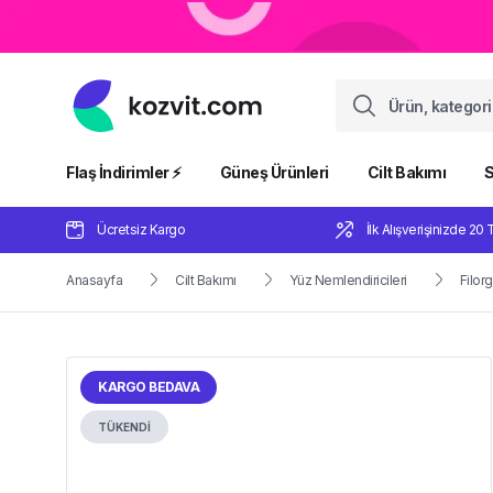
Flaş İndirimler ⚡️
Güneş Ürünleri
Cilt Bakımı
S
Ücretsiz Kargo
İlk Alışverişinizde 20 
Anasayfa
Cilt Bakımı
Yüz Nemlendiricileri
Filorg
KARGO BEDAVA
TÜKENDİ