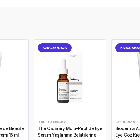
KARGO BEDAVA
KARGO BED
THE ORDINARY
BIODERMA
e de Beaute
The Ordinary Multi-Peptide Eye
Bioderma At
emi 15 ml
Serum Yaşlanma Belirtilerine
Eye Göz Kre