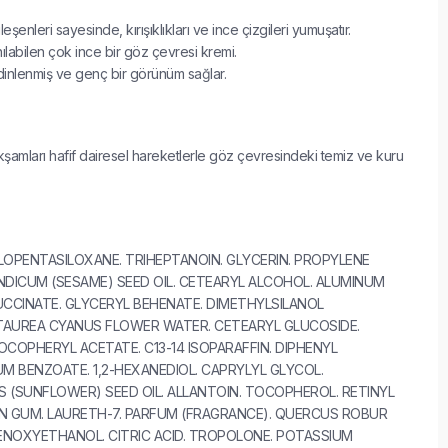
eşenleri sayesinde, kırışıklıkları ve ince çizgileri yumuşatır.
ılabilen çok ince bir göz çevresi kremi.
nlenmiş ve genç bir görünüm sağlar.
şamları hafif dairesel hareketlerle göz çevresindeki temiz ve kuru
LOPENTASILOXANE. TRIHEPTANOIN. GLYCERIN. PROPYLENE
NDICUM (SESAME) SEED OIL. CETEARYL ALCOHOL. ALUMINUM
CINATE. GLYCERYL BEHENATE. DIMETHYLSILANOL
TAUREA CYANUS FLOWER WATER. CETEARYL GLUCOSIDE.
COPHERYL ACETATE. C13-14 ISOPARAFFIN. DIPHENYL
M BENZOATE. 1,2-HEXANEDIOL. CAPRYLYL GLYCOL.
 (SUNFLOWER) SEED OIL. ALLANTOIN. TOCOPHEROL. RETINYL
N GUM. LAURETH-7. PARFUM (FRAGRANCE). QUERCUS ROBUR
NOXYETHANOL. CITRIC ACID. TROPOLONE. POTASSIUM