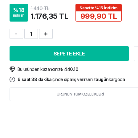
1.440 TL
Sepette %15 İndirim
%
18
1.176,35 TL
999,90 TL
indirim
1
SEPETE EKLE
Bu üründen kazancınız
₺ 440.10
6
saat
38
dakika
içinde sipariş verirseniz
bugün
kargoda
ÜRÜNÜN TÜM ÖZELLİKLERİ