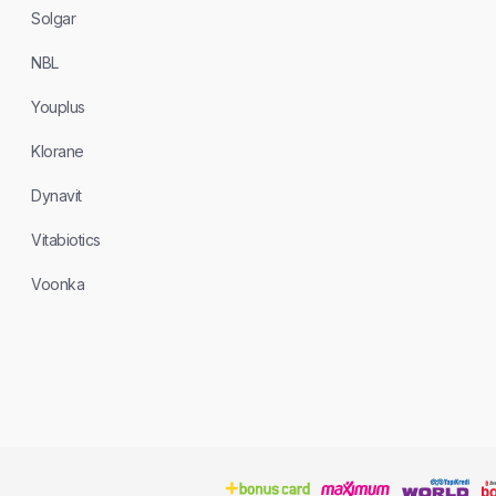
Solgar
NBL
Youplus
Klorane
Dynavit
Vitabiotics
Voonka