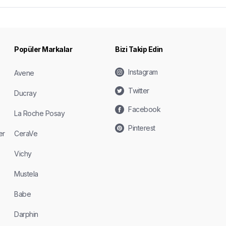
Popüler Markalar
Bizi Takip Edin
Instagram
Avene
Twitter
Ducray
Facebook
La Roche Posay
Pinterest
er
CeraVe
Vichy
Mustela
Babe
Darphin