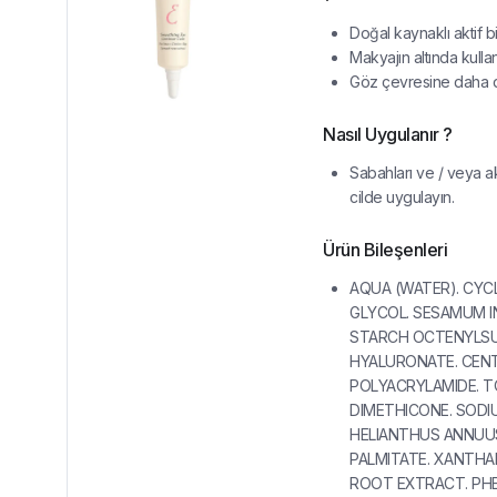
Doğal kaynaklı aktif bil
Makyajın altında kullan
Göz çevresine daha di
Nasıl Uygulanır ?
Sabahları ve / veya ak
cilde uygulayın.
Ürün Bileşenleri
AQUA (WATER). CYC
GLYCOL. SESAMUM I
STARCH OCTENYLSUC
HYALURONATE. CEN
POLYACRYLAMIDE. TO
DIMETHICONE. SODIU
HELIANTHUS ANNUUS
PALMITATE. XANTHA
ROOT EXTRACT. PHE