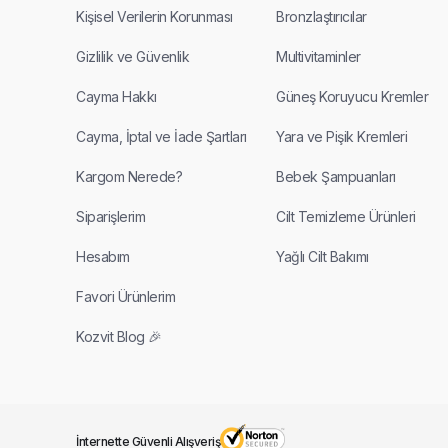
Kişisel Verilerin Korunması
Bronzlaştırıcılar
Gizlilik ve Güvenlik
Multivitaminler
Cayma Hakkı
Güneş Koruyucu Kremler
Cayma, İptal ve İade Şartları
Yara ve Pişik Kremleri
Kargom Nerede?
Bebek Şampuanları
Siparişlerim
Cilt Temizleme Ürünleri
Hesabım
Yağlı Cilt Bakımı
Favori Ürünlerim
Kozvit Blog 🎉
İnternette Güvenli Alışveriş