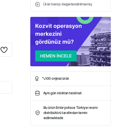
Ürün henüz değerlendirilmemiş
%100 orijinal ürün
Aynı gün stoktan teslimat
Bu ürün Embryolisse Türkiye resmi
distribütörü tarafından temin
edilmektedir.