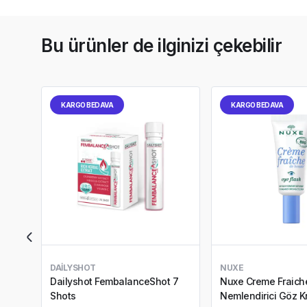
Bu ürünler de ilginizi çekebilir
KARGO BEDAVA
KARGO BEDAVA
DAILYSHOT
NUXE
Dailyshot FembalanceShot 7
Nuxe Creme Fraich
Shots
Nemlendirici Göz Kr