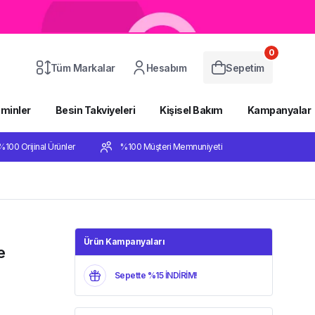
0
Tüm Markalar
Hesabım
Sepetim
aminler
Besin Takviyeleri
Kişisel Bakım
Kampanyalar
%100 Orijinal Ürünler
%100 Müşteri Memnuniyeti
Ürün Kampanyaları
e
Sepette %15 İNDİRİM!