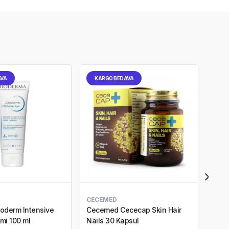
AVA
KARGO BEDAVA
KA
CECEMED
NUX
oderm Intensive
Cecemed Cececap Skin Hair
Nuxe
mi 100 ml
Nails 30 Kapsül
Aydı