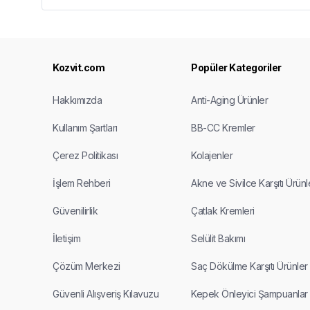
Kozvit.com
Popüler Kategoriler
Hakkımızda
Anti-Aging Ürünler
Kullanım Şartları
BB-CC Kremler
Çerez Politikası
Kolajenler
İşlem Rehberi
Akne ve Sivilce Karşıtı Ürünl
Güvenilirlik
Çatlak Kremleri
İletişim
Selülit Bakımı
Çözüm Merkezi
Saç Dökülme Karşıtı Ürünler
Güvenli Alışveriş Kılavuzu
Kepek Önleyici Şampuanlar