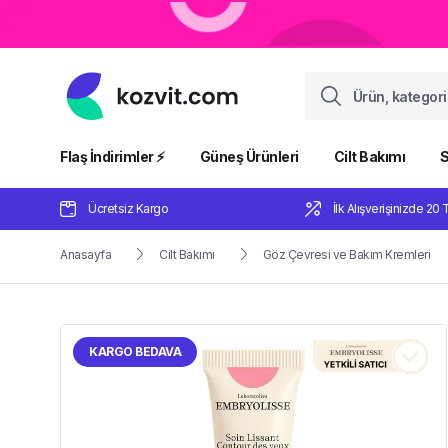
Flaş İndirimler ⚡️
Güneş Ürünleri
Cilt Bakımı
S
Ücretsiz Kargo
İlk Alışverişinizde 20 
Anasayfa
Cilt Bakımı
Göz Çevresi ve Bakım Kremleri
KARGO BEDAVA