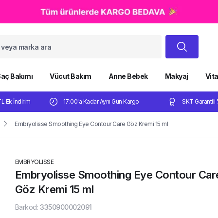
aç Bakımı
Vücut Bakım
Anne Bebek
Makyaj
Vit
TL Ek İndirim
17:00'a Kadar Aynı Gün Kargo
SKT Garantili 
Embryolisse Smoothing Eye Contour Care Göz Kremi 15 ml
EMBRYOLISSE
Embryolisse Smoothing Eye Contour Car
Göz Kremi 15 ml
Barkod
:
3350900002091