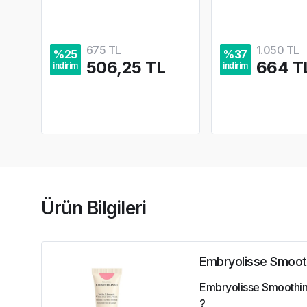
675 TL
1.050 TL
%
25
%
37
506,25 TL
664 T
indirim
indirim
Ürün Bilgileri
Embryolisse Smoot
Embryolisse Smoothing
?