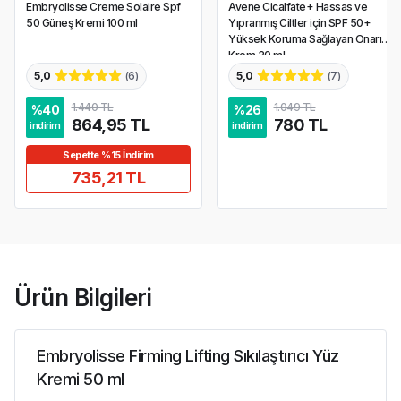
Embryolisse Creme Solaire Spf
Avene Cicalfate+ Hassas ve
50 Güneş Kremi 100 ml
Yıpranmış Ciltler için SPF 50+
Yüksek Koruma Sağlayan Onarıcı
Krem 30 ml
5,0
(
6
)
5,0
(
7
)
1.440 TL
1.049 TL
%
40
%
26
864,95 TL
780 TL
indirim
indirim
Sepette %15 İndirim
735,21 TL
Ürün Bilgileri
Embryolisse Firming Lifting Sıkılaştırıcı Yüz
Kremi 50 ml