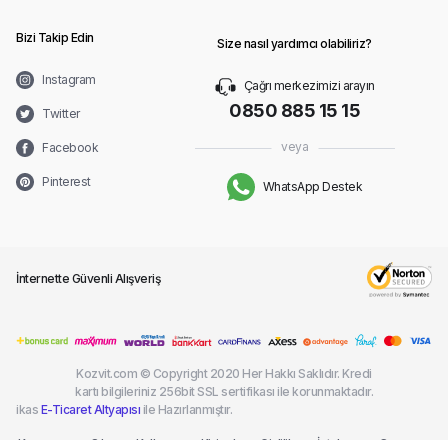
Bizi Takip Edin
Size nasıl yardımcı olabiliriz?
Instagram
Çağrı merkezimizi arayın
0850 885 15 15
Twitter
veya
Facebook
Pinterest
WhatsApp Destek
İnternette Güvenli Alışveriş
Kozvit.com © Copyright 2020 Her Hakkı Saklıdır. Kredi
kartı bilgileriniz 256bit SSL sertifikası ile korunmaktadır.
ikas
E-Ticaret Altyapısı
ile Hazırlanmıştır.
Kargom
Sık
Kullanım
Kişisel
Gizlilik
İptal ve
Çerez