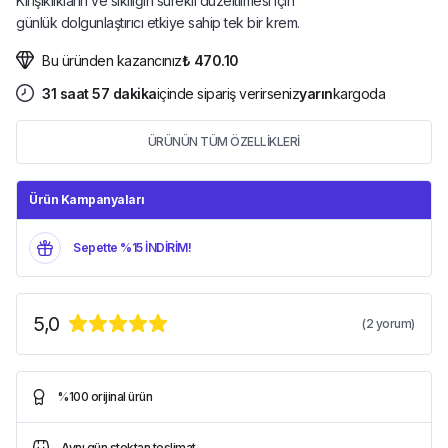
Kırışıklıkların ve sıkılığın sürekli düzeltilmesi için
günlük dolgunlaştırıcı etkiye sahip tek bir krem.
Bu üründen kazancınız
₺ 470.10
31
saat
57
dakika
içinde sipariş verirseniz
yarın
kargoda
ÜRÜNÜN TÜM ÖZELLİKLERİ
Ürün Kampanyaları
Sepette %15 İNDİRİM!
5,0
(
2
yorum)
%100 orijinal ürün
Aynı gün stoktan teslimat