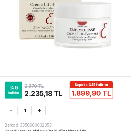
Sepette %15 İndirim
2.370 TL
%
6
1.899,90 TL
2.235,18 TL
indirim
1
Barkod
:
3350900002053