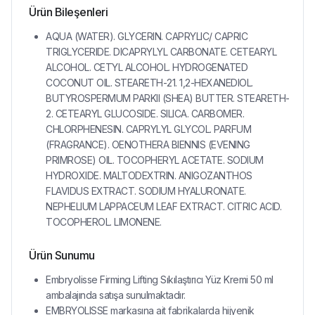
Ürün Bileşenleri
AQUA (WATER). GLYCERIN. CAPRYLIC/ CAPRIC
TRIGLYCERIDE. DICAPRYLYL CARBONATE. CETEARYL
ALCOHOL. CETYL ALCOHOL. HYDROGENATED
COCONUT OIL. STEARETH-21. 1,2-HEXANEDIOL.
BUTYROSPERMUM PARKII (SHEA) BUTTER. STEARETH-
2. CETEARYL GLUCOSIDE. SILICA. CARBOMER.
CHLORPHENESIN. CAPRYLYL GLYCOL. PARFUM
(FRAGRANCE). OENOTHERA BIENNIS (EVENING
PRIMROSE) OIL. TOCOPHERYL ACETATE. SODIUM
HYDROXIDE. MALTODEXTRIN. ANIGOZANTHOS
FLAVIDUS EXTRACT. SODIUM HYALURONATE.
NEPHELIUM LAPPACEUM LEAF EXTRACT. CITRIC ACID.
TOCOPHEROL. LIMONENE.
Ürün Sunumu
Embryolisse Firming Lifting Sıkılaştırıcı Yüz Kremi 50 ml
ambalajında satışa sunulmaktadır.
EMBRYOLISSE markasına ait fabrikalarda hijyenik