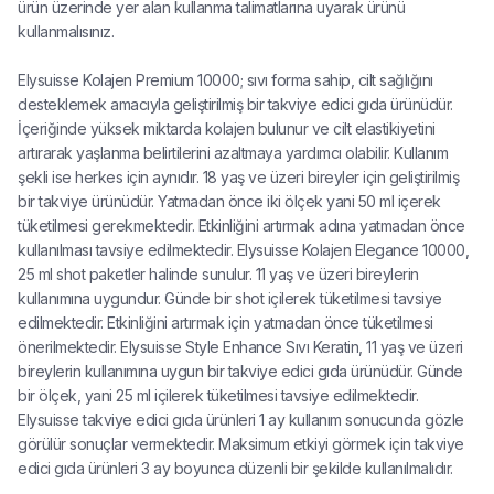
ürün üzerinde yer alan kullanma talimatlarına uyarak ürünü
kullanmalısınız.
Elysuisse Kolajen Premium 10000; sıvı forma sahip, cilt sağlığını
desteklemek amacıyla geliştirilmiş bir takviye edici gıda ürünüdür.
İçeriğinde yüksek miktarda kolajen bulunur ve cilt elastikiyetini
artırarak yaşlanma belirtilerini azaltmaya yardımcı olabilir. Kullanım
şekli ise herkes için aynıdır. 18 yaş ve üzeri bireyler için geliştirilmiş
bir takviye ürünüdür. Yatmadan önce iki ölçek yani 50 ml içerek
tüketilmesi gerekmektedir. Etkinliğini artırmak adına yatmadan önce
kullanılması tavsiye edilmektedir. Elysuisse Kolajen Elegance 10000,
25 ml shot paketler halinde sunulur. 11 yaş ve üzeri bireylerin
kullanımına uygundur. Günde bir shot içilerek tüketilmesi tavsiye
edilmektedir. Etkinliğini artırmak için yatmadan önce tüketilmesi
önerilmektedir. Elysuisse Style Enhance Sıvı Keratin, 11 yaş ve üzeri
bireylerin kullanımına uygun bir takviye edici gıda ürünüdür. Günde
bir ölçek, yani 25 ml içilerek tüketilmesi tavsiye edilmektedir.
Elysuisse takviye edici gıda ürünleri 1 ay kullanım sonucunda gözle
görülür sonuçlar vermektedir. Maksimum etkiyi görmek için takviye
edici gıda ürünleri 3 ay boyunca düzenli bir şekilde kullanılmalıdır.