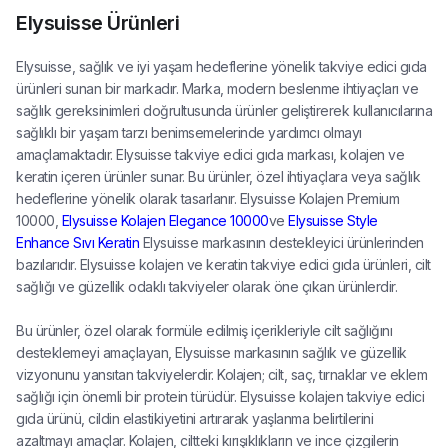
Elysuisse Ürünleri
Elysuisse, sağlık ve iyi yaşam hedeflerine yönelik takviye edici gıda
ürünleri sunan bir markadır. Marka, modern beslenme ihtiyaçları ve
sağlık gereksinimleri doğrultusunda ürünler geliştirerek kullanıcılarına
sağlıklı bir yaşam tarzı benimsemelerinde yardımcı olmayı
amaçlamaktadır. Elysuisse takviye edici gıda markası, kolajen ve
keratin içeren ürünler sunar. Bu ürünler, özel ihtiyaçlara veya sağlık
hedeflerine yönelik olarak tasarlanır. Elysuisse Kolajen Premium
10000,
Elysuisse Kolajen Elegance 10000
ve
Elysuisse Style
Enhance Sıvı Keratin
Elysuisse markasının destekleyici ürünlerinden
bazılarıdır. Elysuisse kolajen ve keratin takviye edici gıda ürünleri, cilt
sağlığı ve güzellik odaklı takviyeler olarak öne çıkan ürünlerdir.
Bu ürünler, özel olarak formüle edilmiş içerikleriyle cilt sağlığını
desteklemeyi amaçlayan, Elysuisse markasının sağlık ve güzellik
vizyonunu yansıtan takviyelerdir. Kolajen; cilt, saç, tırnaklar ve eklem
sağlığı için önemli bir protein türüdür. Elysuisse kolajen takviye edici
gıda ürünü, cildin elastikiyetini artırarak yaşlanma belirtilerini
azaltmayı amaçlar. Kolajen, ciltteki kırışıklıkların ve ince çizgilerin