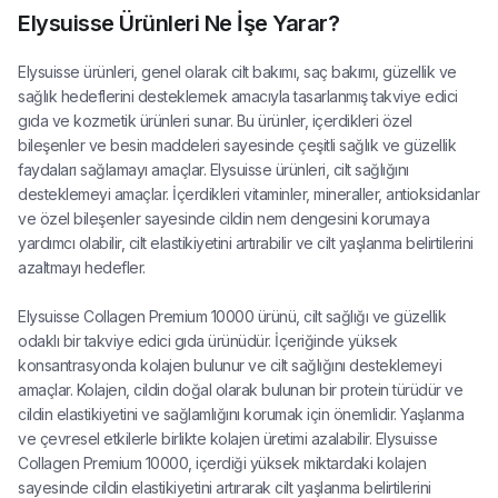
Elysuisse Ürünleri Ne İşe Yarar?
Elysuisse ürünleri, genel olarak cilt bakımı, saç bakımı, güzellik ve
sağlık hedeflerini desteklemek amacıyla tasarlanmış takviye edici
gıda ve kozmetik ürünleri sunar. Bu ürünler, içerdikleri özel
bileşenler ve besin maddeleri sayesinde çeşitli sağlık ve güzellik
faydaları sağlamayı amaçlar. Elysuisse ürünleri, cilt sağlığını
desteklemeyi amaçlar. İçerdikleri vitaminler, mineraller, antioksidanlar
ve özel bileşenler sayesinde cildin nem dengesini korumaya
yardımcı olabilir, cilt elastikiyetini artırabilir ve cilt yaşlanma belirtilerini
azaltmayı hedefler.
Elysuisse Collagen Premium 10000 ürünü, cilt sağlığı ve güzellik
odaklı bir takviye edici gıda ürünüdür. İçeriğinde yüksek
konsantrasyonda kolajen bulunur ve cilt sağlığını desteklemeyi
amaçlar. Kolajen, cildin doğal olarak bulunan bir protein türüdür ve
cildin elastikiyetini ve sağlamlığını korumak için önemlidir. Yaşlanma
ve çevresel etkilerle birlikte kolajen üretimi azalabilir. Elysuisse
Collagen Premium 10000, içerdiği yüksek miktardaki kolajen
sayesinde cildin elastikiyetini artırarak cilt yaşlanma belirtilerini