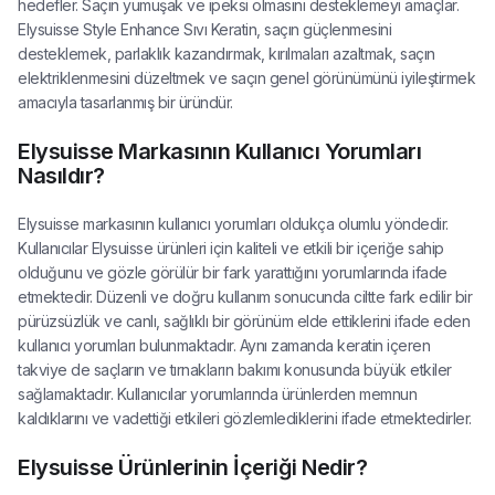
hedefler. Saçın yumuşak ve ipeksi olmasını desteklemeyi amaçlar.
Elysuisse Style Enhance Sıvı Keratin, saçın güçlenmesini
desteklemek, parlaklık kazandırmak, kırılmaları azaltmak, saçın
elektriklenmesini düzeltmek ve saçın genel görünümünü iyileştirmek
amacıyla tasarlanmış bir üründür.
Elysuisse Markasının Kullanıcı Yorumları
Nasıldır?
Elysuisse markasının kullanıcı yorumları oldukça olumlu yöndedir.
Kullanıcılar Elysuisse ürünleri için kaliteli ve etkili bir içeriğe sahip
olduğunu ve gözle görülür bir fark yarattığını yorumlarında ifade
etmektedir. Düzenli ve doğru kullanım sonucunda ciltte fark edilir bir
pürüzsüzlük ve canlı, sağlıklı bir görünüm elde ettiklerini ifade eden
kullanıcı yorumları bulunmaktadır. Aynı zamanda keratin içeren
takviye de saçların ve tırnakların bakımı konusunda büyük etkiler
sağlamaktadır. Kullanıcılar yorumlarında ürünlerden memnun
kaldıklarını ve vadettiği etkileri gözlemlediklerini ifade etmektedirler.
Elysuisse Ürünlerinin İçeriği Nedir?