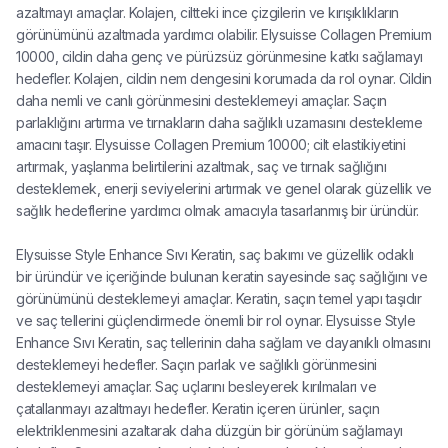
azaltmayı amaçlar. Kolajen, ciltteki ince çizgilerin ve kırışıklıkların
görünümünü azaltmada yardımcı olabilir. Elysuisse Collagen Premium
10000, cildin daha genç ve pürüzsüz görünmesine katkı sağlamayı
hedefler. Kolajen, cildin nem dengesini korumada da rol oynar. Cildin
daha nemli ve canlı görünmesini desteklemeyi amaçlar. Saçın
parlaklığını artırma ve tırnakların daha sağlıklı uzamasını destekleme
amacını taşır. Elysuisse Collagen Premium 10000; cilt elastikiyetini
artırmak, yaşlanma belirtilerini azaltmak, saç ve tırnak sağlığını
desteklemek, enerji seviyelerini artırmak ve genel olarak güzellik ve
sağlık hedeflerine yardımcı olmak amacıyla tasarlanmış bir üründür.
Elysuisse Style Enhance Sıvı Keratin, saç bakımı ve güzellik odaklı
bir üründür ve içeriğinde bulunan keratin sayesinde saç sağlığını ve
görünümünü desteklemeyi amaçlar. Keratin, saçın temel yapı taşıdır
ve saç tellerini güçlendirmede önemli bir rol oynar. Elysuisse Style
Enhance Sıvı Keratin, saç tellerinin daha sağlam ve dayanıklı olmasını
desteklemeyi hedefler. Saçın parlak ve sağlıklı görünmesini
desteklemeyi amaçlar. Saç uçlarını besleyerek kırılmaları ve
çatallanmayı azaltmayı hedefler. Keratin içeren ürünler, saçın
elektriklenmesini azaltarak daha düzgün bir görünüm sağlamayı