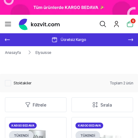
0
Ücretsiz Kargo
Anasayfa
Elysuisse
Stoktakiler
Toplam
2
ürün
Filtrele
Sırala
KARGO BEDAVA
KARGO BEDAVA
TÜKENDİ
TÜKENDİ