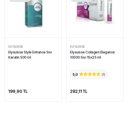
ELYSUISSE
ELYSUISSE
Elysuisse Style Enhance Sıvı
Elysuisse Collagen Elegance
Keratin 500 ml
10000 Sıvı 15x25 ml
5,0
(
1
)
199,90 TL
282,11 TL