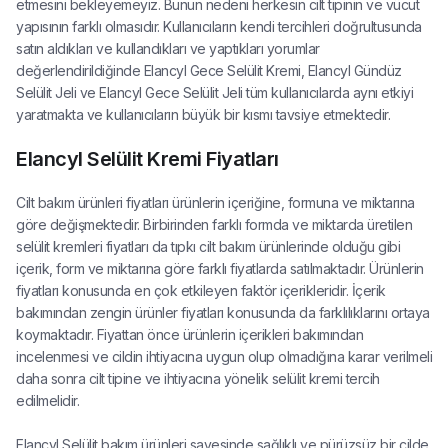
etmesini bekleyemeyiz. Bunun nedeni herkesin cilt tipinin ve vücut
yapısının farklı olmasıdır. Kullanıcıların kendi tercihleri doğrultusunda
satın aldıkları ve kullandıkları ve yaptıkları yorumlar
değerlendirildiğinde Elancyl Gece Selülit Kremi, Elancyl Gündüz
Selülit Jeli ve Elancyl Gece Selülit Jeli tüm kullanıcılarda aynı etkiyi
yaratmakta ve kullanıcıların büyük bir kısmı tavsiye etmektedir.
Elancyl Selülit Kremi Fiyatları
Cilt bakım ürünleri fiyatları ürünlerin içeriğine, formuna ve miktarına
göre değişmektedir. Birbirinden farklı formda ve miktarda üretilen
selülit kremleri fiyatları da tıpkı cilt bakım ürünlerinde olduğu gibi
içerik, form ve miktarına göre farklı fiyatlarda satılmaktadır. Ürünlerin
fiyatları konusunda en çok etkileyen faktör içerikleridir. İçerik
bakımından zengin ürünler fiyatları konusunda da farklılıklarını ortaya
koymaktadır. Fiyattan önce ürünlerin içerikleri bakımından
incelenmesi ve cildin ihtiyacına uygun olup olmadığına karar verilmeli
daha sonra cilt tipine ve ihtiyacına yönelik selülit kremi tercih
edilmelidir.
Elancyl Selülit bakım ürünleri sayesinde sağlıklı ve pürüzsüz bir cilde