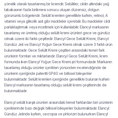
yönelik olarak tasarlanmış bir kremdir. Selülitler, cildin altındaki yağ
tabakasının fazla birikmesi sonucu oluşan düzensiz, dolgun
görünümlü bölgelerdir. Selülit kremleri genellikle kafein, retinol, A
vitamini veya glikolik asit gibi maddeler içerebilir. Bu maddeler cildi
parlaklaştırmak veya inceltmek için kullanılabilir. Elancyl markasının
tasarlamış ve üretmiş olduğu selülit kremi ürünleri gece ve gündüz
olmak üzere iki farklı çeşittedir. Elancyl Gece Selülit Kremi, Elancyl
Gündüz Jeli ve Elancyl Yoğun Gece Kremi olmak üzere 3 farklı ürün
bulunmaktadır. Gece Selülit Kremi çeşitleri arasındaki temel fark
ürünlerin formları ve miktarlarıdır. Elancyl Gece Selülit Kremi, krem
formunda iken Elancyl Yoğun Gece Kremi jel formundadır. Markanın
tasarlamış olduğu ürünler içerikleri yönünden incelendiğinde de
ürünlerin içeriğinde patentli GP4G ve bitkisel bileşenler
bulunmaktadır. Selülit kremleri içeriğinde genellikle bulunan kafein
Elancyl markasının tasarlamış olduğu selülit kremi çeşitlerinde de
bulunmaktadır.
Elancyl selülit karşıtı ürünleri arasındaki temel farklardan biri ürünlerin
içeriklerinde bazı değişik bitkisel bileşenler bulunmaktadır. Elancyl
Gündüz Jelinde kafein, cecropia ve phlorizin bulunurken Elancyl