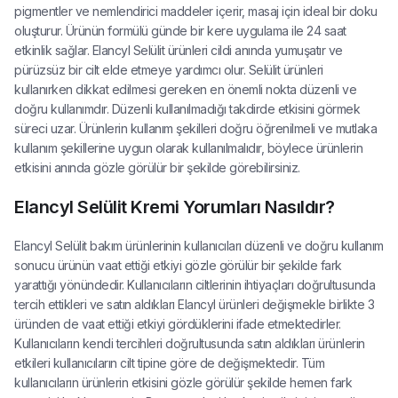
pigmentler ve nemlendirici maddeler içerir, masaj için ideal bir doku
oluşturur. Ürünün formülü günde bir kere uygulama ile 24 saat
etkinlik sağlar. Elancyl Selülit ürünleri cildi anında yumuşatır ve
pürüzsüz bir cilt elde etmeye yardımcı olur. Selülit ürünleri
kullanırken dikkat edilmesi gereken en önemli nokta düzenli ve
doğru kullanımdır. Düzenli kullanılmadığı takdirde etkisini görmek
süreci uzar. Ürünlerin kullanım şekilleri doğru öğrenilmeli ve mutlaka
kullanım şekillerine uygun olarak kullanılmalıdır, böylece ürünlerin
etkisini anında gözle görülür bir şekilde görebilirsiniz.
Elancyl Selülit Kremi Yorumları Nasıldır?
Elancyl Selülit bakım ürünlerinin kullanıcıları düzenli ve doğru kullanım
sonucu ürünün vaat ettiği etkiyi gözle görülür bir şekilde fark
yarattığı yönündedir. Kullanıcıların ciltlerinin ihtiyaçları doğrultusunda
tercih ettikleri ve satın aldıkları Elancyl ürünleri değişmekle birlikte 3
üründen de vaat ettiği etkiyi gördüklerini ifade etmektedirler.
Kullanıcıların kendi tercihleri doğrultusunda satın aldıkları ürünlerin
etkileri kullanıcıların cilt tipine göre de değişmektedir. Tüm
kullanıcıların ürünlerin etkisini gözle görülür şekilde hemen fark