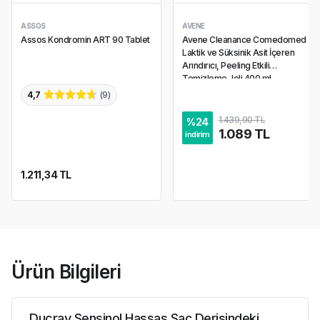
ASSOS
AVENE
Assos Kondromin ART 90 Tablet
Avene Cleanance Comedomed
Laktik ve Süksinik Asit İçeren
Arındırıcı, Peeling Etkili
Temizleme Jeli 400 ml
4,7
(
9
)
1.439,90 TL
%
24
1.089 TL
indirim
1.211,34 TL
Ürün Bilgileri
Ducray Sensinol Hassas Saç Derisindeki