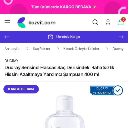
0
Ücretsiz Kargo
Anasayfa
Saç Bakımı
Kepek Önleyici Ürünler
Ducray Se
DUCRAY
Ducray Sensinol Hassas Saç Derisindeki Rahatsızlık
Hissini Azaltmaya Yardımcı Şampuan 400 ml
KARGO BEDAVA