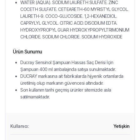
WATER (AQUA). SODIUM LAURETH SULFATE. ZINC
COCETH SULFATE. CETEARETH-60 MYRISTYL GLYCOL.
LAURETH-9. COCO-GLUCOSIDE. 1,2-HEXANEDIOL.
CAPRYLYL GLYCOL. CITRIC ACID. DISODIUM EDTA.
HYDROXYPROPYL GUAR HYDROXYPROPYLTRIMONIUM
CHLORIDE. SODIUM CHLORIDE. SODIUM HYDROXIDE
Ürün Sunumu
Ducray Sensinol Şampuan Hassas Saç Derisi İçin
Şampuan 400 ml ambalajında satışa sunulmaktadır.
DUCRAY markasına ait fabrikalarda hijyenik ortamlarda
üretilmiş olup markanın güvencesi altındadır.
Son kullanım tarihi geçmiş ürünler sitemizde asla
satılmamaktadır.
Kullanıcı
:
Yetişkin