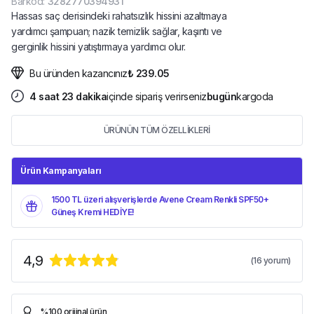
Barkod
:
3282770394931
Hassas saç derisindeki rahatsızlık hissini azaltmaya
yardımcı şampuan; nazik temizlik sağlar, kaşıntı ve
gerginlik hissini yatıştırmaya yardımcı olur.
Bu üründen kazancınız
₺ 239.05
4
saat
23
dakika
içinde sipariş verirseniz
bugün
kargoda
ÜRÜNÜN TÜM ÖZELLİKLERİ
Ürün Kampanyaları
1500 TL üzeri alışverişlerde Avene Cream Renkli SPF50+
Güneş Kremi HEDİYE!
4,9
(
16
yorum)
%100 orijinal ürün