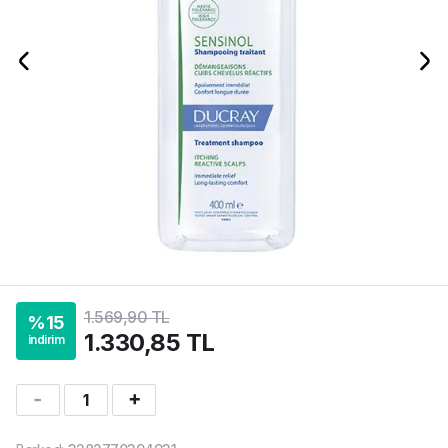
1.569,90 TL
%
15
1.330,85 TL
indirim
1