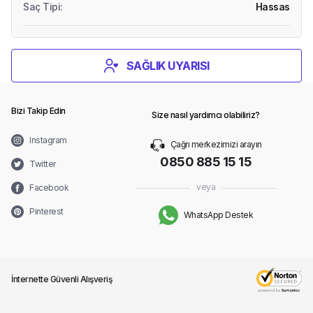
Saç Tipi
:
Hassas
SAĞLIK UYARISI
Bizi Takip Edin
Size nasıl yardımcı olabiliriz?
Instagram
Çağrı merkezimizi arayın
0850 885 15 15
Twitter
veya
Facebook
Pinterest
WhatsApp Destek
İnternette Güvenli Alışveriş