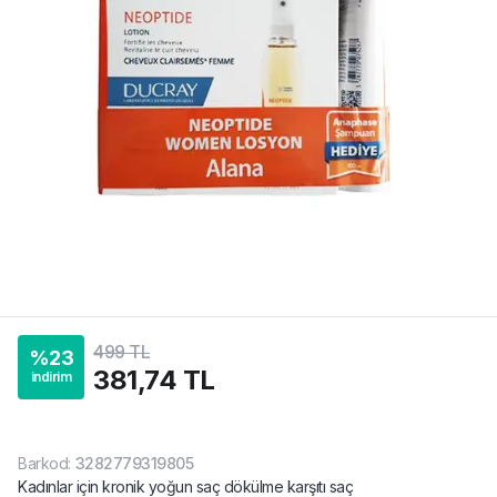
499 TL
%
23
381,74 TL
indirim
Barkod
:
3282779319805
Kadınlar için kronik yoğun saç dökülme karşıtı saç