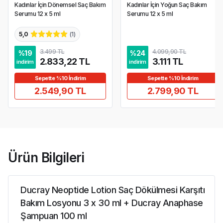
Kadınlar İçin Dönemsel Saç Bakım
Kadınlar İçin Yoğun Saç Bakım
Serumu 12 x 5 ml
Serumu 12 x 5 ml
5,0
(
1
)
3.499 TL
4.099,90 TL
%
19
%
24
2.833,22 TL
3.111 TL
indirim
indirim
Sepette %10 İndirim
Sepette %10 İndirim
2.549,90 TL
2.799,90 TL
Ürün Bilgileri
Ducray Neoptide Lotion Saç Dökülmesi Karşıtı
Bakım Losyonu 3 x 30 ml + Ducray Anaphase
Şampuan 100 ml