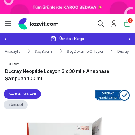
0
Ücretsiz Kargo
Anasayfa
Saç Bakımı
Saç Dökülme Önleyici
Ducray Ne
DUCRAY
Ducray Neoptide Losyon 3 x 30 ml + Anaphase
Şampuan 100 ml
KARGO BEDAVA
TÜKENDİ