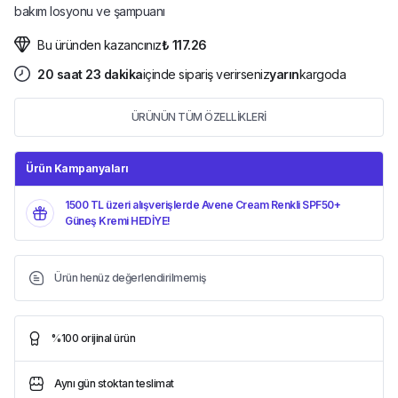
bakım losyonu ve şampuanı
Bu üründen kazancınız
₺ 117.26
20
saat
23
dakika
içinde sipariş verirseniz
yarın
kargoda
ÜRÜNÜN TÜM ÖZELLİKLERİ
Ürün Kampanyaları
1500 TL üzeri alışverişlerde Avene Cream Renkli SPF50+
Güneş Kremi HEDİYE!
Ürün henüz değerlendirilmemiş
%100 orijinal ürün
Aynı gün stoktan teslimat