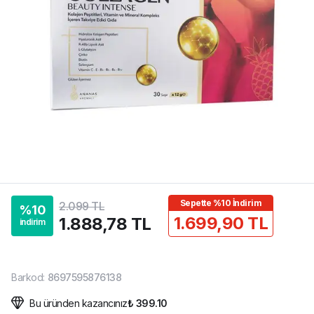
Sepette %10 İndirim
2.099 TL
%
10
1.699,90 TL
1.888,78 TL
indirim
Barkod
:
8697595876138
Bu üründen kazancınız
₺ 399.10