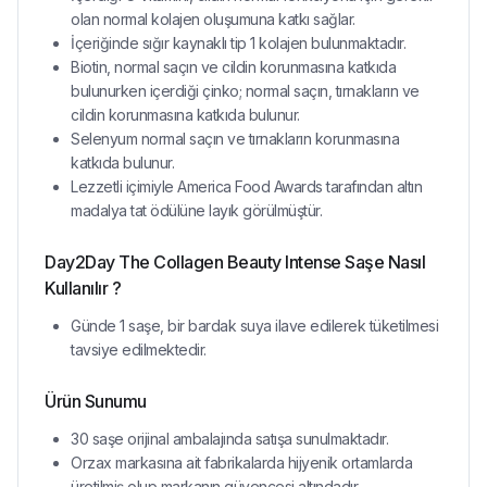
olan normal kolajen oluşumuna katkı sağlar.
İçeriğinde sığır kaynaklı tip 1 kolajen bulunmaktadır.
Biotin, normal saçın ve cildin korunmasına katkıda
bulunurken içerdiği çinko; normal saçın, tırnakların ve
cildin korunmasına katkıda bulunur.
Selenyum normal saçın ve tırnakların korunmasına
katkıda bulunur.
Lezzetli içimiyle America Food Awards tarafından altın
madalya tat ödülüne layık görülmüştür.
Day2Day The Collagen Beauty Intense Saşe Nasıl
Kullanılır ?
Günde 1 saşe, bir bardak suya ilave edilerek tüketilmesi
tavsiye edilmektedir.
Ürün Sunumu
30 saşe orijinal ambalajında satışa sunulmaktadır.
Orzax markasına ait fabrikalarda hijyenik ortamlarda
üretilmiş olup markanın güvencesi altındadır.