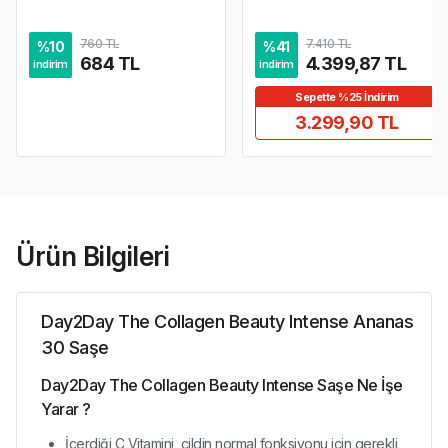
760 TL
7.410 TL
%
10
%
41
684 TL
4.399,87 TL
indirim
indirim
Sepette %25 İndirim
3.299,90 TL
Ürün Bilgileri
Day2Day The Collagen Beauty Intense Ananas
30 Saşe
Day2Day The Collagen Beauty Intense Saşe Ne İşe
Yarar ?
İçerdiği C Vitamini, cildin normal fonksiyonu için gerekli