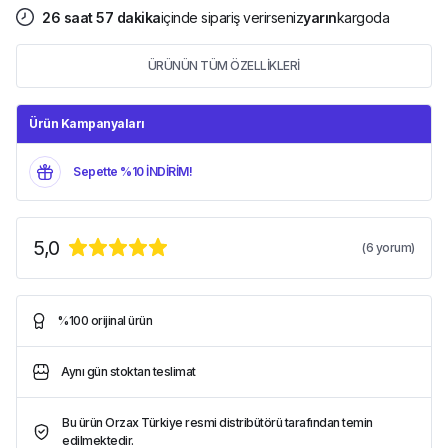
26
saat
57
dakika
içinde sipariş verirseniz
yarın
kargoda
ÜRÜNÜN TÜM ÖZELLİKLERİ
Ürün Kampanyaları
Sepette %10 İNDİRİM!
5,0
(
6
yorum)
%100 orijinal ürün
Aynı gün stoktan teslimat
Bu ürün Orzax Türkiye resmi distribütörü tarafından temin
edilmektedir.