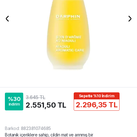
Sepette %10 İndirim
3.645 TL
%
30
2.296,35 TL
2.551,50 TL
indirim
Barkod
:
882381074685
Botanik içeriklere sahip, cildin mat ve arınmış bir