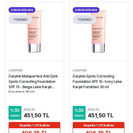
KARGO BEDAVA
KARGO BEDAVA
TÜKENDİ
TÜKENDİ
DARPHIN
DARPHIN
Darphin Melaperfect Anti Dark
Darphin Spots Correcting
Spots Correcting Foundation
Foundation SPF 15- Ivory Leke
SPF 15 - Beige Leke Karşıtı
Karşıtı Fondöten 30 ml
Fondöten 30 ml
645 TL
645 TL
%
30
%
30
451,50 TL
451,50 TL
indirim
indirim
Sepette %10 İndirim
Sepette %10 İndirim
406,35 TL
406,35 TL