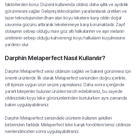
faktörlerden korur. Düzenli kullanımda cildiniz daha ışıltılı ve aydınlık
görünmesini sağlar. Gelişmiş teknolojiden yararlanılarak üretilen ve
lazer teknolojisinden ilham alan koyu lekelere karşı cildin doğal
savunma gücünü arttırarak lekelenmeye karşı korumaktadır. Zayıf
dolaşımın sebep olduğu mavi göz altı halkalarının ve aşırı melanin
üretiminin sebep olduğu kahverengi koyu halkaların küçülmesine
yardımcı olur.
Darphin Melaperfect Nasıl Kullanılır?
Darphin Melaperfect serisi cildinizin sağlıklı ve bakımlı görünmesi için
önemli ürünlerdir. İlk olarak Melaperfect serisinden doğru içerikte,
cilt tipinize uygun ürün seçimi yapmalısınız. Daha sonra içeriğinde
yararlı bileşenler bulunan ürünleri tercih edebilirsiniz, bu sayede
cildinizdeki koyu leke görünümlerinden kurtulurken aynı zamanda
bakım uygulayabilirsiniz.
Darphin Melaperfect serisindeki ürünlerin kullanım şekilleri
birbirinden farklıdır. Melaperfect leke karşıtı fondöteni temiz cildinize
nemlendiriciden sonra uygulayabilirsiniz.