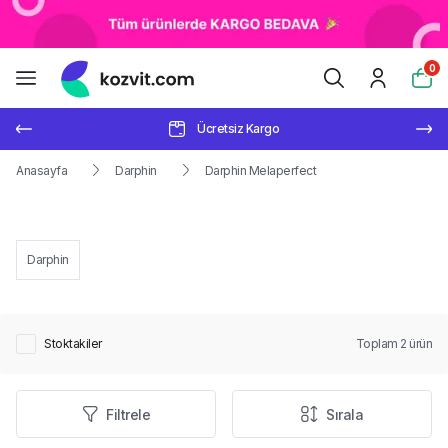
0
Ücretsiz Kargo
Anasayfa
Darphin
Darphin Melaperfect
Darphin
Stoktakiler
Toplam
2
ürün
Filtrele
Sırala