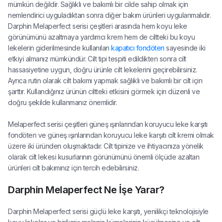
mümkün değildir. Sağlıklı ve bakımlı bir cilde sahip olmak için
nemlendirici uyguladıktan sonra diğer bakım ürünleri uygulanmalıdır.
Darphin Melaperfect serisi çeşitleri arasında hem koyu leke
görünümünü azaltmaya yardımcı krem hem de ciltteki bu koyu
lekelerin giderilmesinde kullanılan
kapatıcı fondöten
sayesinde iki
etkiyi almanız mümkündür. Cilt tipi tespiti edildikten sonra cilt
hassasiyetine uygun, doğru ürünle cilt lekelerini geçirebilirsiniz.
Ayrıca rutin olarak cilt bakımı yapmak sağlıklı ve bakımlı bir cilt için
şarttır. Kullandığınız ürünün ciltteki etkisini görmek için düzenli ve
doğru şekilde kullanmanız önemlidir.
Melaperfect serisi çeşitleri güneş ışınlarından koruyucu leke karşıtı
fondöten ve güneş ışınlarından koruyucu leke karşıtı cilt kremi olmak
üzere iki üründen oluşmaktadır. Cilt tipinize ve ihtiyacınıza yönelik
olarak cilt lekesi kusurlarının görünümünü önemli ölçüde azaltan
ürünleri cilt bakımınız için tercih edebilirsiniz.
Darphin Melaperfect Ne İşe Yarar?
Darphin Melaperfect serisi güçlü leke karşıtı, yenilikçi teknolojisiyle