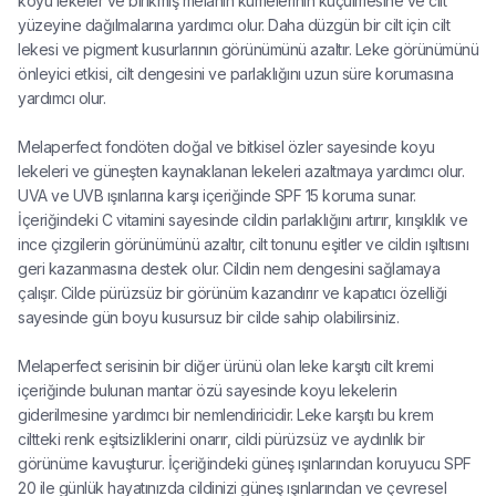
koyu lekeler ve birikmiş melanin kümelerinin küçülmesine ve cilt
yüzeyine dağılmalarına yardımcı olur. Daha düzgün bir cilt için cilt
lekesi ve pigment kusurlarının görünümünü azaltır. Leke görünümünü
önleyici etkisi, cilt dengesini ve parlaklığını uzun süre korumasına
yardımcı olur.
Melaperfect fondöten doğal ve bitkisel özler sayesinde koyu
lekeleri ve güneşten kaynaklanan lekeleri azaltmaya yardımcı olur.
UVA ve UVB ışınlarına karşı içeriğinde SPF 15 koruma sunar.
İçeriğindeki C vitamini sayesinde cildin parlaklığını artırır, kırışıklık ve
ince çizgilerin görünümünü azaltır, cilt tonunu eşitler ve cildin ışıltısını
geri kazanmasına destek olur. Cildin nem dengesini sağlamaya
çalışır. Cilde pürüzsüz bir görünüm kazandırır ve kapatıcı özelliği
sayesinde gün boyu kusursuz bir cilde sahip olabilirsiniz.
Melaperfect serisinin bir diğer ürünü olan leke karşıtı cilt kremi
içeriğinde bulunan mantar özü sayesinde koyu lekelerin
giderilmesine yardımcı bir nemlendiricidir. Leke karşıtı bu krem
ciltteki renk eşitsizliklerini onarır, cildi pürüzsüz ve aydınlık bir
görünüme kavuşturur. İçeriğindeki güneş ışınlarından koruyucu SPF
20 ile günlük hayatınızda cildinizi güneş ışınlarından ve çevresel