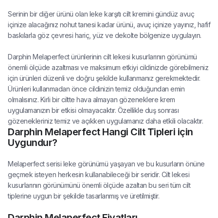
Serinin bir diğer ürünü olan leke karşıtı cilt kremini gündüz avuç
içinize alacağınız nohut tanesi kadar ürünü, avuç içinize yayınız, hafif
baskılarla göz çevresi hariç, yüz ve dekolte bölgenize uygulayın.
Darphin Melaperfect ürünlerinin cilt lekesi kusurlarının görünümü
önemli ölçüde azaltması ve maksimum etkiyi cildinizde görebilmeniz
için ürünleri düzenli ve doğru şekilde kullanmanız gerekmektedir.
Ürünleri kullanmadan önce cildinizin temiz olduğundan emin
olmalısınız. Kirli bir ciltte hava almayan gözeneklere krem
uygulamanızın bir etkisi olmayacaktır. Özellikle duş sonrası
gözenekleriniz temiz ve açıkken uygulamanız daha etkili olacaktır.
Darphin Melaperfect Hangi Cilt Tipleri için
Uygundur?
Melaperfect serisi leke görünümü yaşayan ve bu kusurların önüne
geçmek isteyen herkesin kullanabileceği bir seridir. Cilt lekesi
kusurlarının görünümünü önemli ölçüde azaltan bu seri tüm cilt
tiplerine uygun bir şekilde tasarlanmış ve üretilmiştir.
Darphin Melaperfect Fiyatları