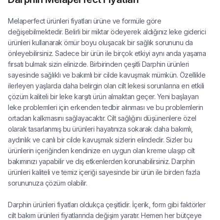
Melaperfect ürünleri fiyatları ürüne ve formüle göre
değişebilmektedir. Belirli bir miktar ödeyerek aldığınız leke giderici
ürünleri kullanarak ömür boyu oluşacak bir sağlık sorununu da
önleyebilirsiniz. Sadece bir ürün ile birçok etkiyi aynı anda yaşama
fırsatı bulmak sizin elinizde. Birbirinden çeşitli Darphin ürünleri
sayesinde sağlıklı ve bakımlı bir cilde kavuşmak mümkün. Özellikle
ilerleyen yaşlarda daha belirgin olan cilt lekesi sorunlarına en etkili
çözüm kaliteli bir leke karşıtı ürün almaktan geçer. Yeni başlayan
leke problemleri için erkenden tedbir alınması ve bu problemlerin
ortadan kalkmasını sağlayacaktır. Cilt sağlığını düşünenlere özel
olarak tasarlanmış bu ürünleri hayatınıza sokarak daha bakımlı,
aydınlık ve canlı bir cilde kavuşmak sizlerin elindedir. Sizler bu
ürünlerin içeriğinden kendinize en uygun olan kreme ulaşıp cilt
bakımınızı yapabilir ve dış etkenlerden korunabilirsiniz. Darphin
ürünleri kaliteli ve temiz içeriği sayesinde bir ürün ile birden fazla
sorununuza çözüm olabilir.
Darphin ürünleri fiyatları oldukça çeşitlidir. İçerik, form gibi faktörler
cilt bakım ürünleri fiyatlarında değişim yaratır. Hemen her bütçeye