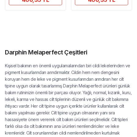
Darphin Melaperfect Çeşitleri
Kişisel bakımın en önemli uygulamalarından biri cildi lekelerinden ve
pigment kusurlarından arındırmaktır. Cildin hem nem dengesini
koruyan hem de leke ve pigment kusurlarından arındıran her cilt
tipine uygun olarak tasarlanmış Darphin Melaperfect ürünleri günlük
bakım rutininizin önemli bir parçası oluyor. Yağlı, normal, kızarık, kuru,
lekeli, karma ve hassas cilt tiplerinin düzenli ve günlük cilt bakımına
ihtiyacı vardır. Her cilt tipine uygun içerikte ürünler kullanılarak cilt
bakımı yapılması gerekir. Cilt tipine uygun olmasının yanı sıra
hassasiyete önem vererek cilt bakım ürünleri seçilmelidir. Cilt tipleri
farklı olsa da cilt bakımının ana ürünleri nemlendiriciler ve leke
kremleridir. Cilt sorunlarından cildi nemlendirilmeden kurtulmak