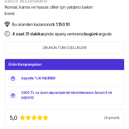
Barkod
:
882381099619
Normal, karma ve hassas ciltler için yatıştırıcı bakım
kremi
Bu üründen kazancınız
₺ 1,150.10
4
saat
31
dakika
içinde sipariş verirseniz
bugün
kargoda
ÜRÜNÜN TÜM ÖZELLİKLERİ
Ürün Kampanyaları
Sepette %10 İNDİRİM!
2500 TL ve üzeri alışverişlerde Intral Intensive Serum 5 ml
HEDİYE!
5,0
(
4
yorum)