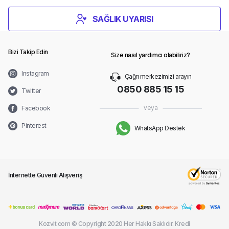
SAĞLIK UYARISI
Bizi Takip Edin
Size nasıl yardımcı olabiliriz?
Instagram
Çağrı merkezimizi arayın
0850 885 15 15
Twitter
veya
Facebook
Pinterest
WhatsApp Destek
İnternette Güvenli Alışveriş
Kozvit.com © Copyright 2020 Her Hakkı Saklıdır. Kredi