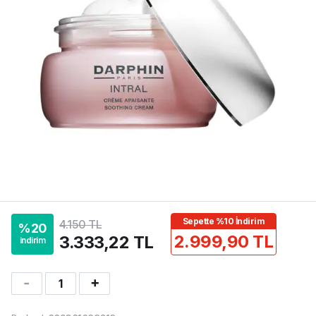
Sepette %10 İndirim
4.150 TL
%
20
2.999,90 TL
3.333,22 TL
indirim
1