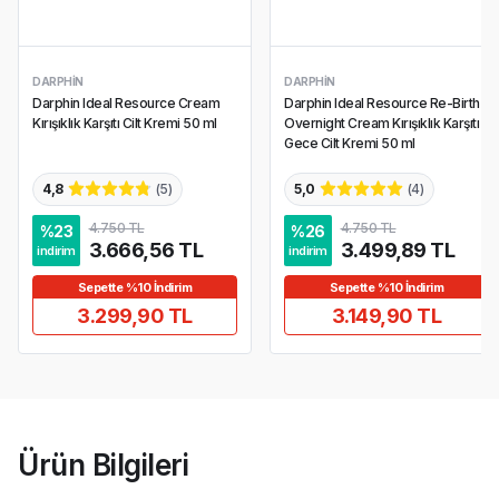
DARPHIN
DARPHIN
Darphin Ideal Resource Cream
Darphin Ideal Resource Re-Birth
Kırışıklık Karşıtı Cilt Kremi 50 ml
Overnight Cream Kırışıklık Karşıtı
Gece Cilt Kremi 50 ml
4,8
(
5
)
5,0
(
4
)
4.750 TL
4.750 TL
%
23
%
26
3.666,56 TL
3.499,89 TL
indirim
indirim
Sepette %10 İndirim
Sepette %10 İndirim
3.299,90 TL
3.149,90 TL
Ürün Bilgileri