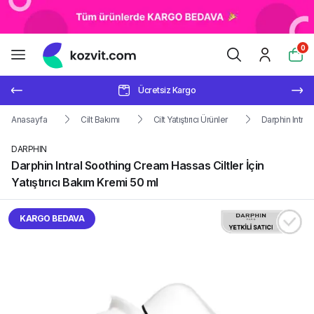
0
Ücretsiz Kargo
Anasayfa
Cilt Bakımı
Cilt Yatıştırıcı Ürünler
Darphin Intral
DARPHIN
Darphin Intral Soothing Cream Hassas Ciltler İçin
Yatıştırıcı Bakım Kremi 50 ml
KARGO BEDAVA