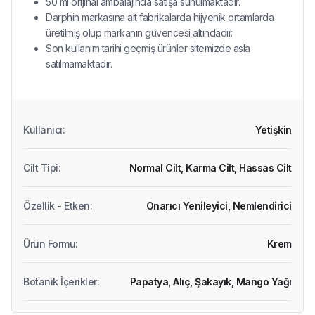
50 ml orijinal ambalajında satışa sunulmaktadır.
Darphin markasına ait fabrikalarda hijyenik ortamlarda
üretilmiş olup markanın güvencesi altındadır.
Son kullanım tarihi geçmiş ürünler sitemizde asla
satılmamaktadır.
Kullanıcı
:
Yetişkin
Cilt Tipi
:
Normal Cilt,
Karma Cilt,
Hassas Cilt
Özellik - Etken
:
Onarıcı Yenileyici,
Nemlendirici
Ürün Formu
:
Krem
Botanik İçerikler
:
Papatya,
Alıç,
Şakayık,
Mango Yağı