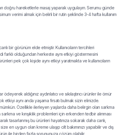
karı doğru hareketlerle masaj yaparak uygulayın. Serumu günde
um verimi almak için belirli bir rutin şeklinde 3-4 hafta kullanım
lı bir görünüm elde etmiştir. Kullanıcıların tercihleri
ildi farklı olduğundan herkeste aynı etkiyi göstermesini
ürünleri pek çok kişide aynı etkiyi yaratmakta ve kullanıcıların
r ödeyerek aldığınız aydınlatıcı ve sıkılaştırıcı ürünler ile ömür
k etkiyi aynı anda yaşama fırsatı bulmak sizin elinizde.
k mümkün. Özellikle ilerleyen yaşlarda daha belirgin olan sarkma
an sarkma ve kırışıklık problemleri için erkenden tedbir alınması
larak tasarlanmış bu ürünleri hayatınıza sokarak daha canlı,
 size en uygun olan kreme ulaşıp cilt bakımınızı yapabilir ve dış
 ürün ile birden fazla sorununuza çözüm olabilir.