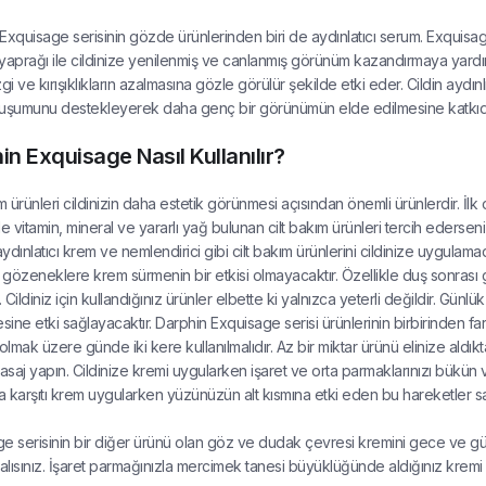
Exquisage serisinin gözde ürünlerinden biri de aydınlatıcı serum. Exquis
yaprağı ile cildinize yenilenmiş ve canlanmış görünüm kazandırmaya yardımcı
zgi ve kırışıklıkların azalmasına gözle görülür şekilde etki eder. Cildin ayd
luşumunu destekleyerek daha genç bir görünümün elde edilmesine katkıd
in Exquisage Nasıl Kullanılır?
m ürünleri cildinizin daha estetik görünmesi açısından önemli ürünlerdir. İlk
de vitamin, mineral ve yararlı yağ bulunan cilt bakım ürünleri tercih edersen
ydınlatıcı krem ve nemlendirici gibi cilt bakım ürünlerini cildinize uygulama
gözeneklere krem sürmenin bir etkisi olmayacaktır. Özellikle duş sonrası 
. Cildiniz için kullandığınız ürünler elbette ki yalnızca yeterli değildir. Günl
ne etki sağlayacaktır. Darphin Exquisage serisi ürünlerinin birbirinden farklı
lmak üzere günde iki kere kullanılmalıdır. Az bir miktar ürünü elinize aldı
saj yapın. Cildinize kremi uygularken işaret ve orta parmaklarınızı bükün ve 
 karşıtı krem uygularken yüzünüzün alt kısmına etki eden bu hareketler s
e serisinin bir diğer ürünü olan göz ve dudak çevresi kremini gece ve g
lısınız. İşaret parmağınızla mercimek tanesi büyüklüğünde aldığınız kremi