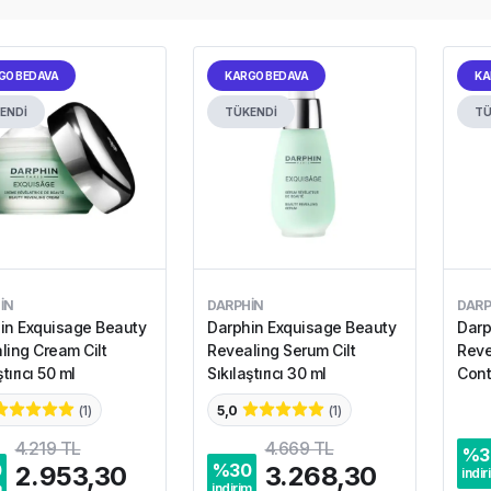
GO BEDAVA
KARGO BEDAVA
KA
ENDİ
TÜKENDİ
TÜ
IN
DARPHIN
DARP
in Exquisage Beauty
Darphin Exquisage Beauty
Darp
ream Cilt
Revealing Serum Cilt
Reve
ştırıcı 50 ml
Sıkılaştırıcı 30 ml
Cont
Neml
(
1
)
5,0
(
1
)
Krem
4.219 TL
4.669 TL
%
3
0
%
30
2.953,30
3.268,30
indir
m
indirim