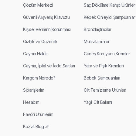
Çözüm Merkezi
Saç Dökülme Karşıtı Ürünler
Güvenli Alışveriş Kılavuzu
Kepek Önleyici Şampuanlar
Kişisel Verilerin Korunması
Bronzlaştırıcılar
Gizlilik ve Güvenlik
Multivitaminler
Cayma Hakkı
Güneş Koruyucu Kremler
Cayma, İptal ve İade Şartları
Yara ve Pişik Kremleri
Kargom Nerede?
Bebek Şampuanları
Siparişlerim
Cilt Temizleme Ürünleri
Hesabım
Yağlı Cilt Bakımı
Favori Ürünlerim
Kozvit Blog 🎉