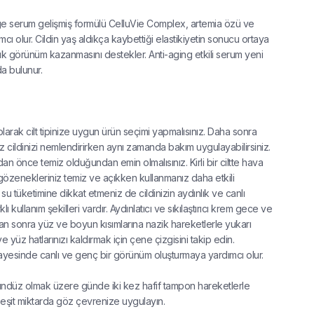
age serum gelişmiş formülü CelluVie Complex, artemia özü ve
 olur. Cildin yaş aldıkça kaybettiği elastikiyetin sonucu ortaya
ınlık görünüm kazanmasını destekler. Anti-aging etkili serum yeni
a bulunur.
 olarak cilt tipinize uygun ürün seçimi yapmalısınız. Daha sonra
iz cildinizi nemlendirirken aynı zamanda bakım uygulayabilirsiniz.
dan önce temiz olduğundan emin olmalısınız. Kirli bir ciltte hava
gözenekleriniz temiz ve açıkken kullanmanız daha etkili
ük su tüketimine dikkat etmeniz de cildinizin aydınlık ve canlı
 kullanım şekilleri vardır. Aydınlatıcı ve sıkılaştırıcı krem gece ve
ktan sonra yüz ve boyun kısımlarına nazik hareketlerle yukarı
yüz hatlarınızı kaldırmak için çene çizgisini takip edin.
ayesinde canlı ve genç bir görünüm oluşturmaya yardımcı olur.
ündüz olmak üzere günde iki kez hafif tampon hareketlerle
 eşit miktarda göz çevrenize uygulayın.