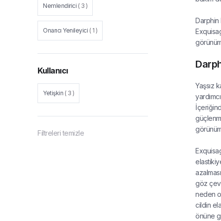
Nemlendirici
(
3
)
Darphin 
Onarıcı Yenileyici
(
1
)
Exquisage
görünümü
Darph
Kullanıcı
Yaşsız k
Yetişkin
(
3
)
yardımcı 
İçeriğind
güçlenme
görünüm
Filtreleri temizle
Exquisag
elastiki
azalması
göz çevr
neden ol
cildin el
önüne g