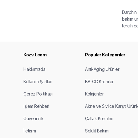
Darphin ü
bakım ür
tercih ed
Kozvit.com
Popüler Kategoriler
Hakkımızda
Anti-Aging Ürünler
Kullanım Şartları
BB-CC Kremler
Çerez Politikası
Kolajenler
İşlem Rehberi
Akne ve Sivilce Karşıtı Ürünl
Güvenilirlik
Çatlak Kremleri
İletişim
Selülit Bakımı