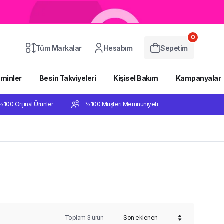
0
Tüm Markalar
Hesabım
Sepetim
aminler
Besin Takviyeleri
Kişisel Bakım
Kampanyalar
%100 Orijinal Ürünler
%100 Müşteri Memnuniyeti
Toplam
3
ürün