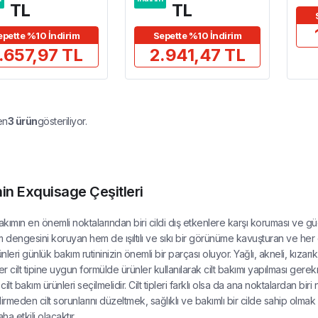
TL
TL
epette %10 İndirim
Sepette %10 İndirim
.657,97 TL
2.941,47 TL
en
3
ürün
gösteriliyor.
in Exquisage Çeşitleri
bakımın en önemli noktalarından biri cildi dış etkenlere karşı koruması ve g
dengesini koruyan hem de ışıltılı ve sıkı bir görünüme kavuşturan ve her cil
ünleri günlük bakım rutininizin önemli bir parçası oluyor. Yağlı, akneli, kızarık
Her cilt tipine uygun formülde ürünler kullanılarak cilt bakımı yapılması ger
ilt bakım ürünleri seçilmelidir. Cilt tipleri farklı olsa da ana noktalardan biri
rmeden cilt sorunlarını düzeltmek, sağlıklı ve bakımlı bir cilde sahip olma
a etkili olacaktır.