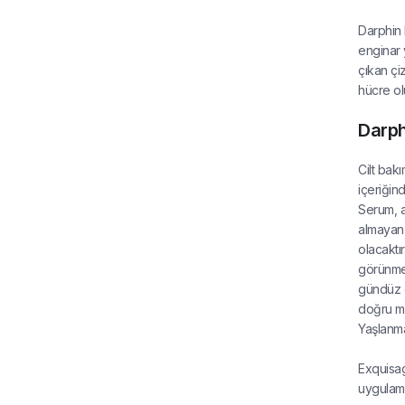
Darphin 
enginar 
çıkan çi
hücre o
Darph
Cilt bakı
içeriğin
Serum, a
almayan 
olacaktır
görünmesi
gündüz o
doğru ma
Yaşlanma
Exquisag
uygulama