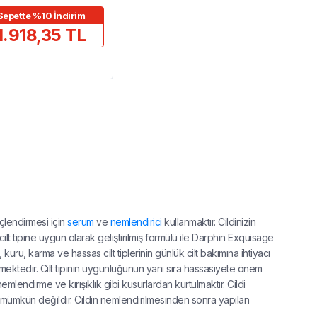
Sepette %10 İndirim
1.918,35 TL
üçlendirmesi için
serum
ve
nemlendirici
kullanmaktır. Cildinizin
t tipine uygun olarak geliştirilmiş formülü ile Darphin Exquisage
, kuru, karma ve hassas cilt tiplerinin günlük cilt bakımına ihtiyacı
ekmektedir. Cilt tipinin uygunluğunun yanı sıra hassasiyete önem
 nemlendirme ve kırışıklık gibi kusurlardan kurtulmaktır. Cildi
k mümkün değildir. Cildin nemlendirilmesinden sonra yapılan