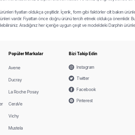
rünleri fiyatları oldukça çeşitlidir. İçerik, form gibi faktörler cilt bakım ür
ünleri vardır. Fiyattan önce doğru ürünü tercih etmek oldukça önemlidir. B
ebilirsiniz. Aradığınız her içeriğe uygun çeşit ve modeldeki Darphin ürünlerin
Popüler Markalar
Bizi Takip Edin
Instagram
Avene
Twitter
Ducray
Facebook
La Roche Posay
Pinterest
er
CeraVe
Vichy
Mustela