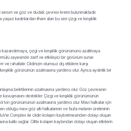
atıcı serum ve göz ve dudak çevresi kremi bulunmaktadır.
 yaşsız kadınlardan ilham alan bu seri çizgi ve kırışıklık
nüm kazandırmaya, çizgi ve kırışıklık görünümünü azaltmaya
 formülü sayesinde zarif ve etkileyici bir görünüm sunar.
 ve rahatlatır. Cildinizin olumsuz dış etkilere karşı
ırışıklık görünümün azalmasına yardımcı olur. Ayrıca aydınlık bir
şma belirtilerinin azalmasına yardımcı olur. Göz çevresinin
üme kavuşmasını destekler. Çizgi ve kırışıklık görünümünün
klı ton görünümünün azalmasına yardımcı olur. Mavi halkalar için
en olduğu mavi göz altı halkalarının ve fazla melanin üretiminin
luVie Complex ile cildin kolajen kaybetmesinden dolayı oluşan
asına katkı sağlar. Ciltte kolajen kaybından dolayı oluşan etkilerin