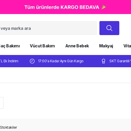
aç Bakımı
Vücut Bakım
Anne Bebek
Makyaj
Vit
TL Ek İndirim
17:00'a Kadar Aynı Gün Kargo
SKT Garantili 
n
Stoktakiler