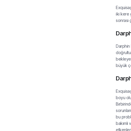
Exquisag
iki kere
sonrası 
Darph
Darphin E
doğrultu
bekleyeme
büyük ço
Darph
Exquisage
boyu olu
Birbirin
sorunları
bu probl
bakımlı 
etkenler