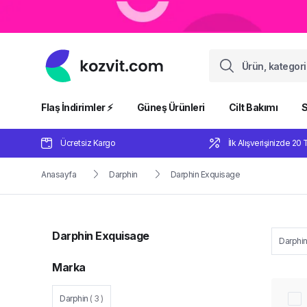
Flaş İndirimler ⚡️
Güneş Ürünleri
Cilt Bakımı
S
Ücretsiz Kargo
İlk Alışverişinizde 20 
Anasayfa
Darphin
Darphin Exquisage
Darphin Exquisage
Darphi
Marka
Darphin
(
3
)