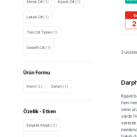
Akneli Cilt
(
1
)
Kızarık Cilt
(
1
)
S
Lekeli Cilt
(
1
)
2
Tüm Cilt Tipleri
(
1
)
Sedefli Cilt
(
1
)
3
üründ
Ürün Formu
Darph
Krem
(
2
)
Serum
(
1
)
Kişisel 
hem nem 
serisi ür
Özellik - Etken
vardır. 
vererek c
Kırışıklık Karşıtı
(
3
)
nemlendi
bakım dah