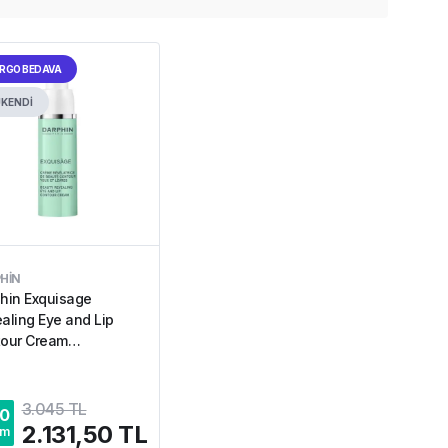
RGO BEDAVA
KENDİ
HIN
hin Exquisage
aling Eye and Lip
our Cream
endirici Göz Dudak
i 15 ml
3.045 TL
0
2.131,50 TL
im