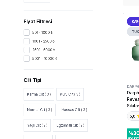
Fiyat Filtresi
KAR
TÜK
501 - 1000 ₺
1001 - 2500 ₺
2501 - 5000 ₺
5001 - 10000 ₺
Cilt Tipi
DARPH
Darph
Karma Cilt
(
3
)
Kuru Cilt
(
3
)
Revealing C
Sıkıla
Normal Cilt
(
3
)
Hassas Cilt
(
3
)
5,0
Yağlı Cilt
(
2
)
Egzamalı Cilt
(
2
)
%
3
indiri