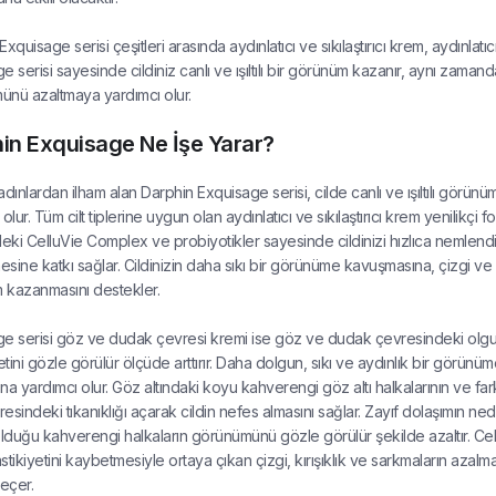
Exquisage serisi çeşitleri arasında aydınlatıcı ve sıkılaştırıcı krem, aydınl
 serisi sayesinde cildiniz canlı ve ışıltılı bir görünüm kazanır, aynı zamanda
nü azaltmaya yardımcı olur.
in Exquisage Ne İşe Yarar?
adınlardan ilham alan Darphin Exquisage serisi, cilde canlı ve ışıltılı görü
olur. Tüm cilt tiplerine uygun olan aydınlatıcı ve sıkılaştırıcı krem yenilikçi
eki CelluVie Complex ve probiyotikler sayesinde cildinizi hızlıca nemlendirir
sine katkı sağlar. Cildinizin daha sıkı bir görünüme kavuşmasına, çizgi ve k
 kazanmasını destekler.
e serisi göz ve dudak çevresi kremi ise göz ve dudak çevresindeki olgunla
yetini gözle görülür ölçüde arttırır. Daha dolgun, sıkı ve aydınlık bir görün
na yardımcı olur. Göz altındaki koyu kahverengi göz altı halkalarının ve far
esindeki tıkanıklığı açarak cildin nefes almasını sağlar. Zayıf dolaşımın ned
duğu kahverengi halkaların görünümünü gözle görülür şekilde azaltır. Cel
astikiyetini kaybetmesiyle ortaya çıkan çizgi, kırışıklık ve sarkmaların azalm
eçer.