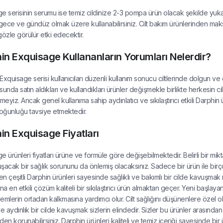
e serisinin serumu ise temiz cildinize 2-3 pompa ürün olacak şekilde yu
 gece ve gündüz olmak üzere kullanabilirsiniz. Cilt bakım ürünlerinden maksim
gözle görülür etki edecektir.
in Exquisage Kullananların Yorumları Nelerdir?
xquisage serisi kullanıcıları düzenli kullanım sonucu ciltlerinde dolgun ve can
sunda satın aldıkları ve kullandıkları ürünler değişmekle birlikte herkesin c
yiz. Ancak genel kullanıma sahip aydınlatıcı ve sıkılaştırıcı etkili Darphin 
ğunluğu tavsiye etmektedir.
in Exquisage Fiyatları
 ürünleri fiyatları ürüne ve formüle göre değişebilmektedir. Belirli bir mikta
şacak bir sağlık sorununu da önlemiş olacaksınız. Sadece bir ürün ile birço
den çeşitli Darphin ürünleri sayesinde sağlıklı ve bakımlı bir cilde kavuşma
na en etkili çözüm kaliteli bir sıkılaştırıcı ürün almaktan geçer. Yeni başlay
emlerin ortadan kalkmasına yardımcı olur. Cilt sağlığını düşünenlere özel o
ve aydınlık bir cilde kavuşmak sizlerin elindedir. Sizler bu ürünler arasından
den korunabilirsiniz. Darphin ürünleri kaliteli ve temiz içeriği sayesinde bir