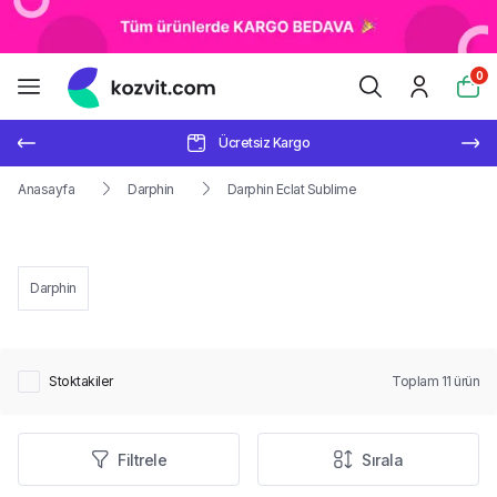
0
Ücretsiz Kargo
Anasayfa
Darphin
Darphin Eclat Sublime
Darphin
Stoktakiler
Toplam
11
ürün
Filtrele
Sırala