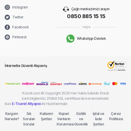
Instagram
Çağrı merkezimizi arayın
0850 885 15 15
Twitter
veya
Facebook
Pinterest
WhatsApp Destek
İnternette Güvenli Alışveriş
Kozvit.com © Copyright 2020 Her Hakkı Saklıdır. Kredi
kartı bilgileriniz 256bit SSL sertifikası ile korunmaktadır.
ikas
E-Ticaret Altyapısı
ile Hazırlanmıştır.
Kargom
Sık
Kullanım
Kişisel
Gizlilik
İptal ve
Çerez
Nerede?
Sorulan
Şartları
Verilerin
ve
İade
Politikası
Sorular
Korunması
Güvenlik
Şartları