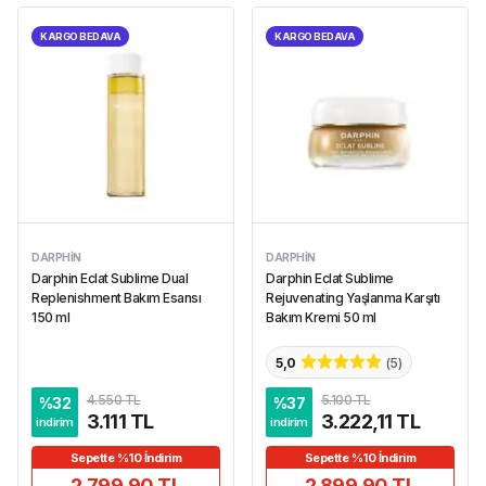
KARGO BEDAVA
KARGO BEDAVA
DARPHIN
DARPHIN
Darphin Eclat Sublime Dual
Darphin Eclat Sublime
Replenishment Bakım Esansı
Rejuvenating Yaşlanma Karşıtı
150 ml
Bakım Kremi 50 ml
5,0
(
5
)
4.550 TL
5.100 TL
%
32
%
37
3.111 TL
3.222,11 TL
indirim
indirim
Sepette %10 İndirim
Sepette %10 İndirim
2.799,90 TL
2.899,90 TL