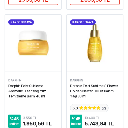
KARGO BEDAVA
KARGO BEDAVA
DARPHIN
DARPHIN
Darphin Eclat Subleme
Darphin Eclat Sublime 8 Flower
Aromatic Cleansing Yüz
Golden Nectar Oil Cilt Bakım
Temizleme Balmı 40 ml
Yağı 30 ml
5,0
(
2
)
3.550 TL
10.400 TL
%
45
%
45
1.950,56 TL
5.743,94 TL
indirim
indirim