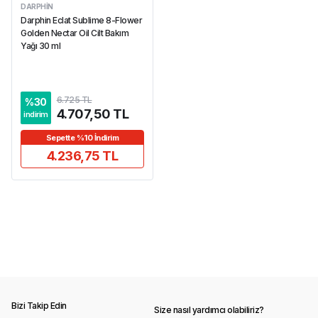
DARPHIN
Darphin Eclat Sublime 8-Flower
Golden Nectar Oil Cilt Bakım
Yağı 30 ml
6.725 TL
%
30
4.707,50 TL
indirim
Sepette %10 İndirim
4.236,75 TL
Bizi Takip Edin
Size nasıl yardımcı olabiliriz?