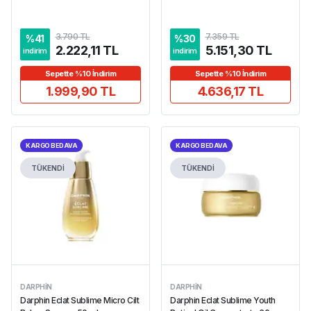
3.790 TL
7.359 TL
%
41
%
30
2.222,11 TL
5.151,30 TL
indirim
indirim
Sepette %10 İndirim
Sepette %10 İndirim
1.999,90 TL
4.636,17 TL
KARGO BEDAVA
KARGO BEDAVA
TÜKENDİ
TÜKENDİ
DARPHIN
DARPHIN
Darphin Eclat Sublime Micro Cilt
Darphin Eclat Sublime Youth