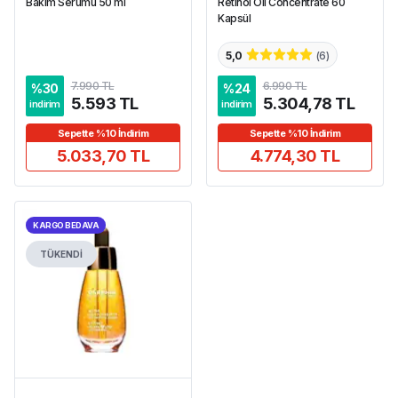
Bakım Serumu 50 ml
Retinol Oil Concentrate 60
Kapsül
5,0
(
6
)
7.990 TL
6.990 TL
%
30
%
24
5.593 TL
5.304,78 TL
indirim
indirim
Sepette %10 İndirim
Sepette %10 İndirim
5.033,70 TL
4.774,30 TL
KARGO BEDAVA
TÜKENDİ