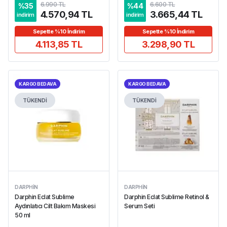
6.990 TL
6.600 TL
%
35
%
44
4.570,94 TL
3.665,44 TL
indirim
indirim
Sepette %10 İndirim
Sepette %10 İndirim
4.113,85 TL
3.298,90 TL
KARGO BEDAVA
KARGO BEDAVA
TÜKENDİ
TÜKENDİ
DARPHIN
DARPHIN
Darphin Eclat Sublime
Darphin Eclat Sublime Retinol &
Aydınlatıcı Cilt Bakım Maskesi
Serum Seti
50 ml