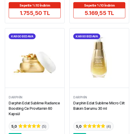
Sepette %10 İndirim
Sepette %10 İndirim
1.755,50 TL
5.169,55 TL
KARGO BEDAVA
KARGO BEDAVA
DARPHIN
DARPHIN
Darphin Eclat Sublime Radiance
Darphin Eclat Sublime Micro Cilt
Boosting Ce Provitamin 60
Bakım Serumu 30 ml
Kapsül
5,0
(
5
)
5,0
(
4
)